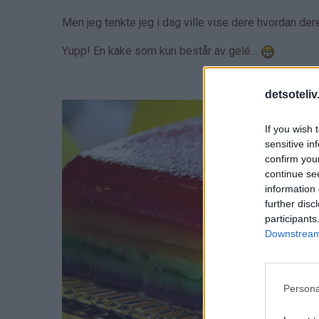
Men jeg tenkte jeg i dag ville vise dere hvordan de
Yupp! En kake som kun består av gelé…
detsoteliv
If you wish 
sensitive in
confirm you
continue se
information 
further disc
participants
Downstream 
Persona