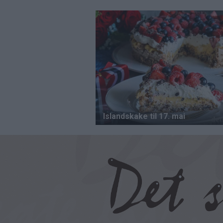
Hopp
til
hovedinnhold