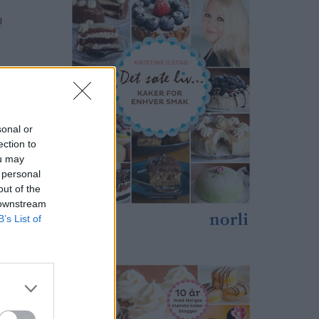
!
sonal or
ection to
ou may
 personal
out of the
 downstream
B’s List of