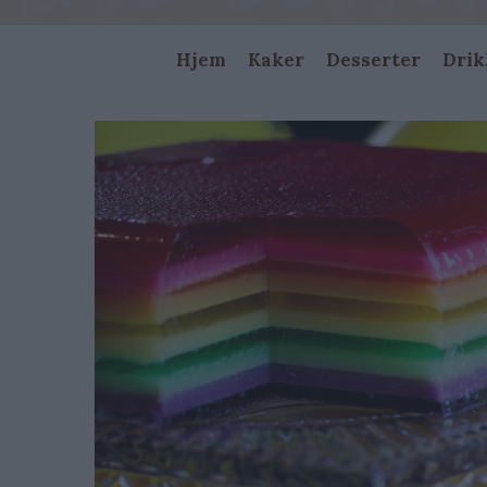
Main
Hjem
Kaker
Desserter
Drik
navigation