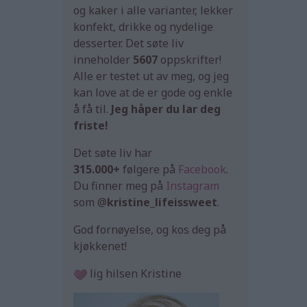
og kaker i alle varianter, lekker
konfekt, drikke og nydelige
desserter. Det søte liv
inneholder
5607
oppskrifter!
Alle er testet ut av meg, og jeg
kan love at de er gode og enkle
å få til.
Jeg håper du lar deg
friste!
Det søte liv har
315.000+
følgere på
Facebook
.
Du finner meg på
Instagram
som @
kristine_lifeissweet
.
God fornøyelse, og kos deg på
kjøkkenet!
lig hilsen Kristine