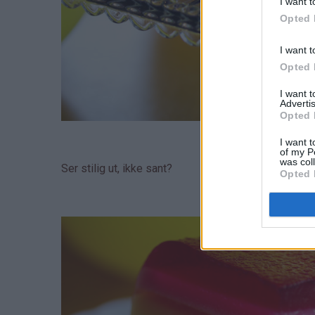
I want t
Opted 
I want t
Opted 
I want 
Advertis
Opted 
I want t
of my P
was col
Ser stilig ut, ikke sant?
Opted 