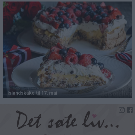
Hopp
til
hovedinnhold