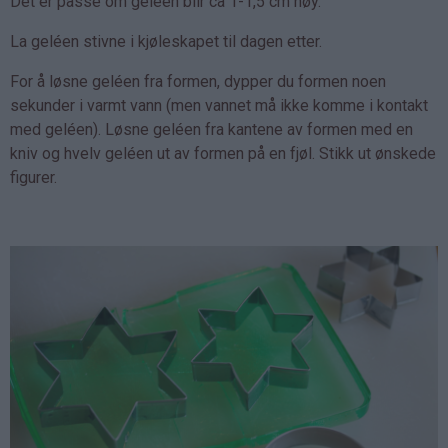
Det er passe om geléen blir ca 1-1,5 cm høy.
La geléen stivne i kjøleskapet til dagen etter.
For å løsne geléen fra formen, dypper du formen noen
sekunder i varmt vann (men vannet må ikke komme i kontakt
med geléen). Løsne geléen fra kantene av formen med en
kniv og hvelv geléen ut av formen på en fjøl. Stikk ut ønskede
figurer.