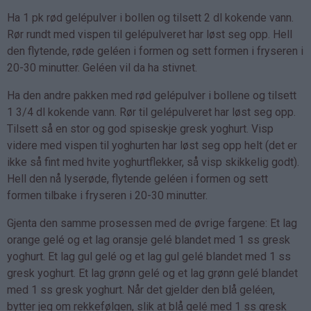
Ha 1 pk rød gelépulver i bollen og tilsett 2 dl kokende vann.
Rør rundt med vispen til gelépulveret har løst seg opp. Hell
den flytende, røde geléen i formen og sett formen i fryseren i
20-30 minutter. Geléen vil da ha stivnet.
Ha den andre pakken med rød gelépulver i bollene og tilsett
1 3/4 dl kokende vann. Rør til gelépulveret har løst seg opp.
Tilsett så en stor og god spiseskje gresk yoghurt. Visp
videre med vispen til yoghurten har løst seg opp helt (det er
ikke så fint med hvite yoghurtflekker, så visp skikkelig godt).
Hell den nå lyserøde, flytende geléen i formen og sett
formen tilbake i fryseren i 20-30 minutter.
Gjenta den samme prosessen med de øvrige fargene: Et lag
orange gelé og et lag oransje gelé blandet med 1 ss gresk
yoghurt. Et lag gul gelé og et lag gul gelé blandet med 1 ss
gresk yoghurt. Et lag grønn gelé og et lag grønn gelé blandet
med 1 ss gresk yoghurt. Når det gjelder den blå geléen,
bytter jeg om rekkefølgen, slik at blå gelé med 1 ss gresk