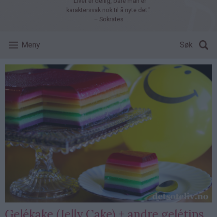
"Livet er deilig, bare man er
karaktersvak nok til å nyte det."
– Sokrates
Meny
Søk
Gelékake (Jelly Cake) + andre gelétips