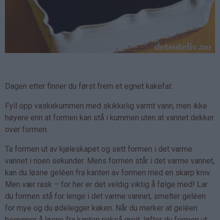
Dagen etter finner du først frem et egnet kakefat.
Fyll opp vaskekummen med skikkelig varmt vann, men ikke
høyere enn at formen kan stå i kummen uten at vannet dekker
over formen.
Ta formen ut av kjøleskapet og sett formen i det varme
vannet i noen sekunder. Mens formen står i det varme vannet,
kan du løsne geléen fra kanten av formen med en skarp kniv.
Men vær rask – for her er det veldig viktig å følge med! Lar
du formen stå for lenge i det varme vannet, smelter geléen
for mye og du ødelegger kaken. Når du merker at geléen
begynner å løsne fra kanten nokså greit, løfter du formen ut