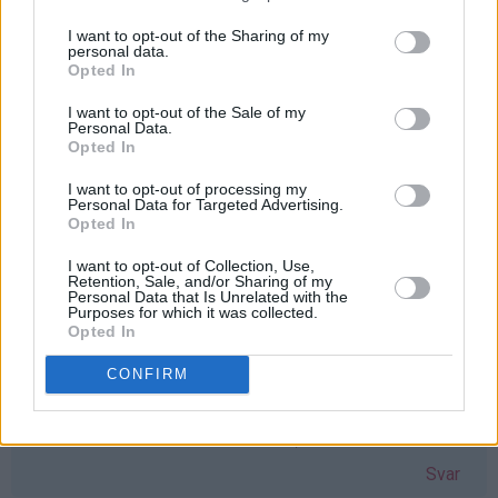
I want to opt-out of the Sharing of my
personal data.
Merete - 15.12.2016 - 00:10
Opted In
Denne hadde det vært kjekt å ha !
I want to opt-out of the Sale of my
Personal Data.
Svar
Opted In
I want to opt-out of processing my
Personal Data for Targeted Advertising.
Linn Iren - 15.12.2016 - 00:16
Opted In
God plass til denne boken her. Den kommer til å bli godt
I want to opt-out of Collection, Use,
Retention, Sale, and/or Sharing of my
brukt :D
Personal Data that Is Unrelated with the
Purposes for which it was collected.
Svar
Opted In
CONFIRM
Thea - 15.12.2016 - 00:16
Ja takk, jeg vil veldig gjerne vinne :)
Svar