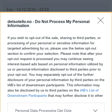
Evy - 14.12.2016 - 23:55
Har ingen "bakebok" så denne hadde vært topp å ha :-)
detsoteliv.no -
Do Not Process My Personal
Information
Svar
If you wish to opt-out of the sale, sharing to third parties, or
processing of your personal or sensitive information for
Christina Solberg Wessel - 15.12.2016 - 00:00
targeted advertising by us, please use the below opt-out
section to confirm your selection. Please note that after your
Ååå, ja takk! :) Har boka di, den er det såå mye godt i, blir
opt-out request is processed you may continue seeing
aldri lei av noen av oppskriftene :) Men blir aldri for
interest-based ads based on personal information utilized by
mange bakebøker ;)
us or personal information disclosed to third parties prior to
Svar
your opt-out. You may separately opt-out of the further
disclosure of your personal information by third parties on the
IAB’s list of downstream participants. This information may
also be disclosed by us to third parties on the
IAB’s List of
Connie Nyborg - 15.12.2016 - 00:01
Downstream Participants
that may further disclose it to other
Ja takk :)
third parties.
Svar
Personal Data Processing Opt Outs