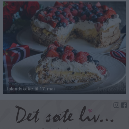
Hopp
til
hovedinnhold