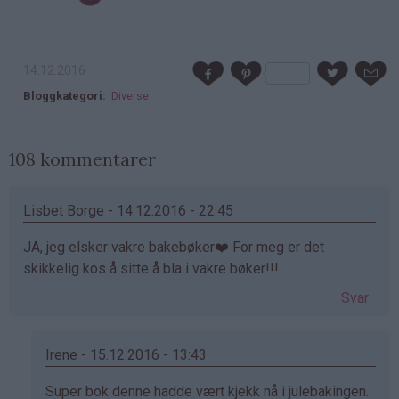
14.12.2016
Bloggkategori
Diverse
108 kommentarer
Lisbet Borge - 14.12.2016 - 22:45
JA, jeg elsker vakre bakebøker❤️ For meg er det
skikkelig kos å sitte å bla i vakre bøker!!!
Svar
Irene - 15.12.2016 - 13:43
Som
Super bok denne hadde vært kjekk nå i julebakingen.