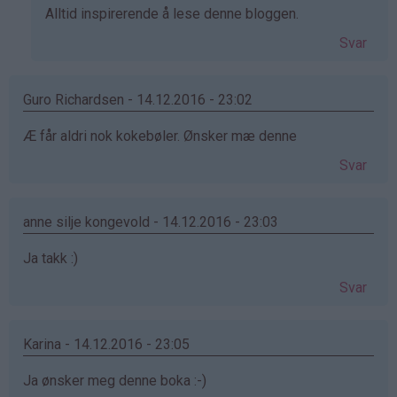
svar
Alltid inspirerende å lese denne bloggen.
på
Svar
av
Lisbet
Borge
Guro Richardsen - 14.12.2016 - 23:02
(ikke
Æ får aldri nok kokebøler. Ønsker mæ denne
bekreftet)
Svar
anne silje kongevold - 14.12.2016 - 23:03
Ja takk :)
Svar
Karina - 14.12.2016 - 23:05
Ja ønsker meg denne boka :-)