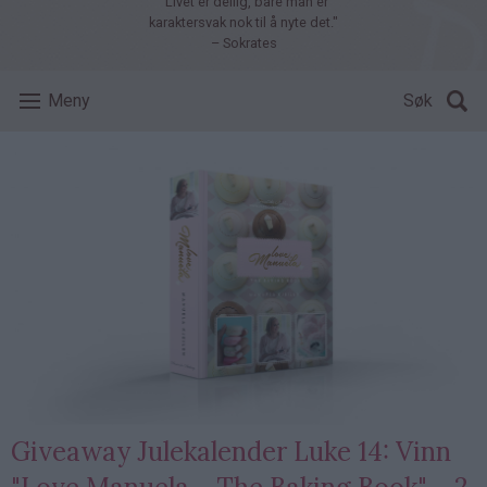
"Livet er deilig, bare man er
karaktersvak nok til å nyte det."
– Sokrates
Meny
Søk
Giveaway Julekalender Luke 14: Vinn