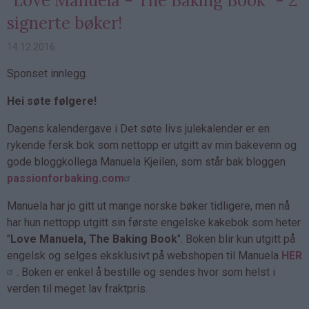
"Love Manuela - The Baking Book" - 2
signerte bøker!
14.12.2016
Sponset innlegg.
Hei søte følgere!
Dagens kalendergave i Det søte livs julekalender er en
rykende fersk bok som nettopp er utgitt av min bakevenn og
gode bloggkollega Manuela Kjeilen, som står bak bloggen
passionforbaking.com
.
Manuela har jo gitt ut mange norske bøker tidligere, men nå
har hun nettopp utgitt sin første engelske kakebok som heter
"
Love Manuela, The Baking Book
". Boken blir kun utgitt på
engelsk og selges eksklusivt på webshopen til Manuela
HER
. Boken er enkel å bestille og sendes hvor som helst i
verden til meget lav fraktpris.