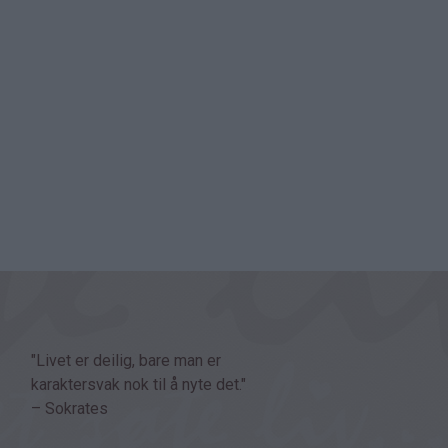
"Livet er deilig, bare man er
karaktersvak nok til å nyte det."
– Sokrates