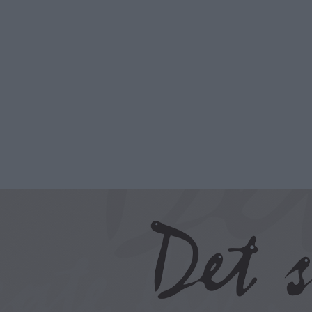
Hopp
til
hovedinnhold