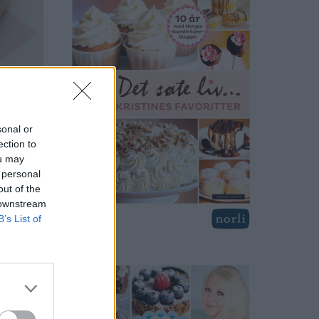
sonal or
ection to
ou may
 personal
out of the
 downstream
B’s List of