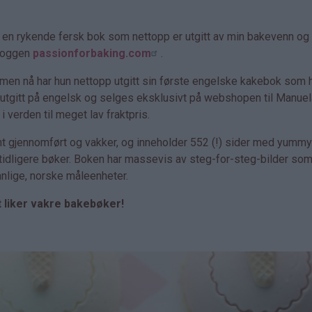
r en rykende fersk bok som nettopp er utgitt av min bakevenn og
bloggen
passionforbaking.com
.
, men nå har hun nettopp utgitt sin første engelske kakebok som 
n utgitt på engelsk og selges eksklusivt på webshopen til Manuel
 verden til meget lav fraktpris.
nt gjennomført og vakker, og inneholder 552 (!) sider med yumm
 tidligere bøker. Boken har massevis av steg-for-steg-bilder som
vanlige, norske måleenheter.
at liker vakre bakebøker!