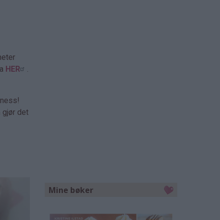
heter
a
HER
.
yness!
 gjør det
Mine bøker