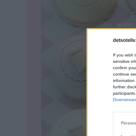
detsoteliv
If you wish 
sensitive in
confirm you
continue se
information 
further disc
participants
Downstream 
Persona