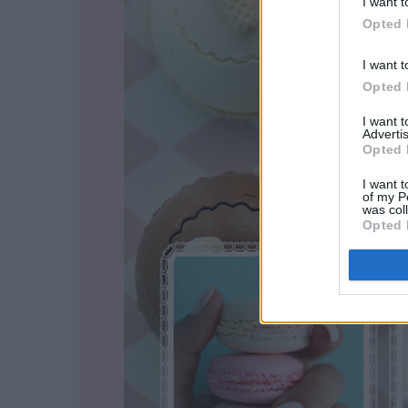
I want t
Opted 
I want t
Opted 
I want 
Advertis
Opted 
I want t
of my P
was col
Opted 