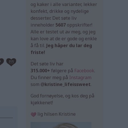
og kaker i alle varianter, lekker
konfekt, drikke og nydelige
desserter. Det søte liv
inneholder
5607
oppskrifter!
Alle er testet ut av meg, og jeg
kan love at de er gode og enkle
å få til.
Jeg håper du lar deg
friste!
Det søte liv har
315.000+
følgere på
Facebook
.
Du finner meg på
Instagram
som @
kristine_lifeissweet
.
God fornøyelse, og kos deg på
kjøkkenet!
lig hilsen Kristine