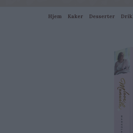
Main
Hjem
Kaker
Desserter
Drik
navigation