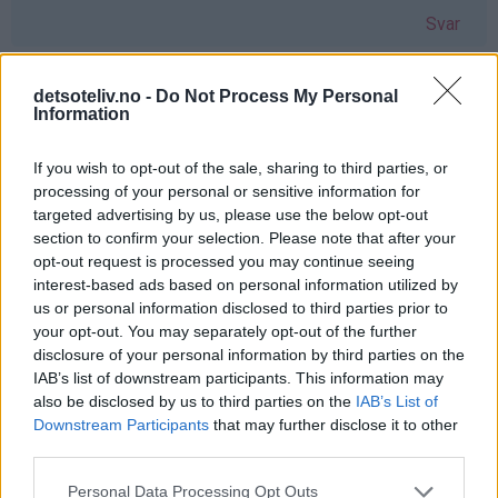
Svar
Christina Solberg Wessel - 15.12.2016 - 00:00
detsoteliv.no -
Do Not Process My Personal
Information
Ååå, ja takk! :) Har boka di, den er det såå mye godt i, blir
aldri lei av noen av oppskriftene :) Men blir aldri for
If you wish to opt-out of the sale, sharing to third parties, or
processing of your personal or sensitive information for
mange bakebøker ;)
targeted advertising by us, please use the below opt-out
Svar
section to confirm your selection. Please note that after your
opt-out request is processed you may continue seeing
interest-based ads based on personal information utilized by
Connie Nyborg - 15.12.2016 - 00:01
us or personal information disclosed to third parties prior to
your opt-out. You may separately opt-out of the further
Ja takk :)
disclosure of your personal information by third parties on the
IAB’s list of downstream participants. This information may
Svar
also be disclosed by us to third parties on the
IAB’s List of
Downstream Participants
that may further disclose it to other
third parties.
Merete - 15.12.2016 - 00:10
Personal Data Processing Opt Outs