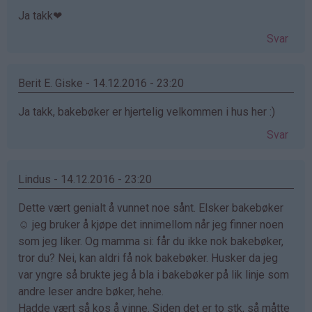
Ja takk❤
Svar
Berit E. Giske - 14.12.2016 - 23:20
Ja takk, bakebøker er hjertelig velkommen i hus her :)
Svar
Lindus - 14.12.2016 - 23:20
Dette vært genialt å vunnet noe sånt. Elsker bakebøker
☺ jeg bruker å kjøpe det innimellom når jeg finner noen
som jeg liker. Og mamma si: får du ikke nok bakebøker,
tror du? Nei, kan aldri få nok bakebøker. Husker da jeg
var yngre så brukte jeg å bla i bakebøker på lik linje som
andre leser andre bøker, hehe.
Hadde vært så kos å vinne. Siden det er to stk, så måtte