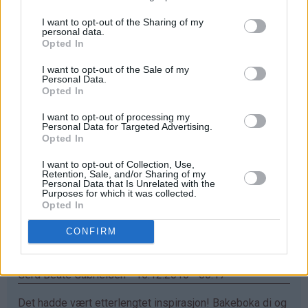
Denne hadde det vært kjekt å ha !
I want to opt-out of the Sharing of my
Svar
personal data.
Opted In
Linn Iren - 15.12.2016 - 00:16
I want to opt-out of the Sale of my
Personal Data.
Opted In
God plass til denne boken her. Den kommer til å bli godt
brukt :D
I want to opt-out of processing my
Personal Data for Targeted Advertising.
Svar
Opted In
I want to opt-out of Collection, Use,
Retention, Sale, and/or Sharing of my
Thea - 15.12.2016 - 00:16
Personal Data that Is Unrelated with the
Purposes for which it was collected.
Opted In
Ja takk, jeg vil veldig gjerne vinne :)
Svar
CONFIRM
Gerd Beate Gabrielsen - 15.12.2016 - 00:17
Det hadde vært etterlengtet inspirasjon! Bakeboka di og