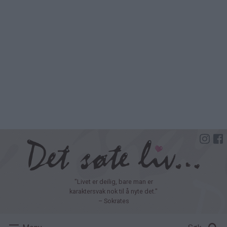
Hopp
til
hovedinnhold
"Livet er deilig, bare man er
karaktersvak nok til å nyte det."
– Sokrates