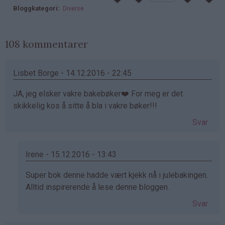
Bloggkategori
Diverse
108 kommentarer
Lisbet Borge - 14.12.2016 - 22:45
JA, jeg elsker vakre bakebøker❤️ For meg er det
skikkelig kos å sitte å bla i vakre bøker!!!
Svar
Irene - 15.12.2016 - 13:43
Som
Super bok denne hadde vært kjekk nå i julebakingen.
svar
Alltid inspirerende å lese denne bloggen.
på
Svar
av
Lisbet