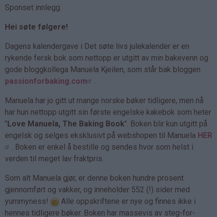
Sponset innlegg.
Hei søte følgere!
Dagens kalendergave i Det søte livs julekalender er en
rykende fersk bok som nettopp er utgitt av min bakevenn og
gode bloggkollega Manuela Kjeilen, som står bak bloggen
passionforbaking.com
.
Manuela har jo gitt ut mange norske bøker tidligere, men nå
har hun nettopp utgitt sin første engelske kakebok som heter
"
Love Manuela, The Baking Book
". Boken blir kun utgitt på
engelsk og selges eksklusivt på webshopen til Manuela
HER
. Boken er enkel å bestille og sendes hvor som helst i
verden til meget lav fraktpris.
Som alt Manuela gjør, er denne boken hundre prosent
gjennomført og vakker, og inneholder 552 (!) sider med
yummyness!
Alle oppskriftene er nye og finnes ikke i
hennes tidligere bøker. Boken har massevis av steg-for-