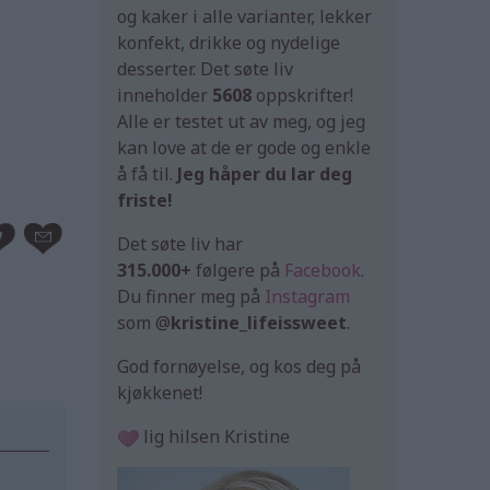
og kaker i alle varianter, lekker
konfekt, drikke og nydelige
desserter. Det søte liv
inneholder
5608
oppskrifter!
Alle er testet ut av meg, og jeg
kan love at de er gode og enkle
å få til.
Jeg håper du lar deg
friste!
Det søte liv har
315.000+
følgere på
Facebook
.
Du finner meg på
Instagram
som @
kristine_lifeissweet
.
God fornøyelse, og kos deg på
kjøkkenet!
lig hilsen Kristine