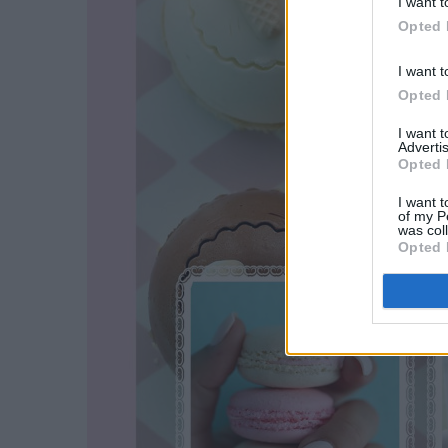
I want t
Opted 
I want t
Opted 
I want 
Advertis
Opted 
I want t
of my P
was col
Opted 