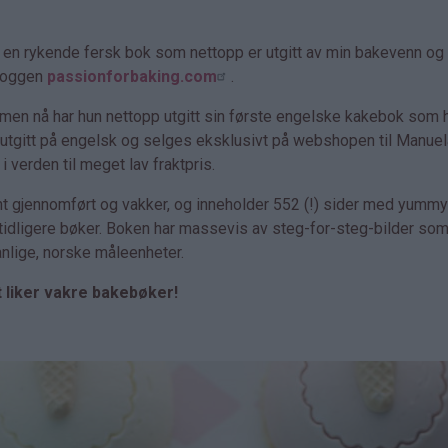
r en rykende fersk bok som nettopp er utgitt av min bakevenn og
bloggen
passionforbaking.com
.
, men nå har hun nettopp utgitt sin første engelske kakebok som 
n utgitt på engelsk og selges eksklusivt på webshopen til Manuel
 verden til meget lav fraktpris.
nt gjennomført og vakker, og inneholder 552 (!) sider med yumm
 tidligere bøker. Boken har massevis av steg-for-steg-bilder som
vanlige, norske måleenheter.
at liker vakre bakebøker!