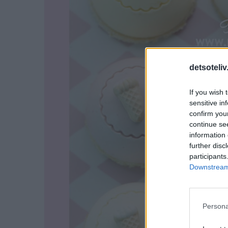
detsoteliv
If you wish 
sensitive in
confirm you
continue se
information 
further disc
participants
Downstream 
Persona