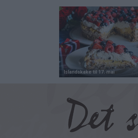
Hopp
til
hovedinnhold