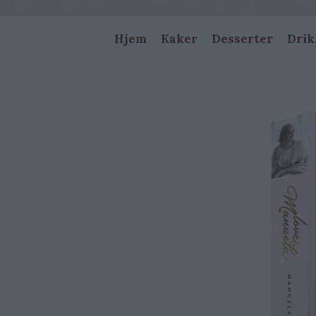
Main
Hjem
Kaker
Desserter
Drik
navigation