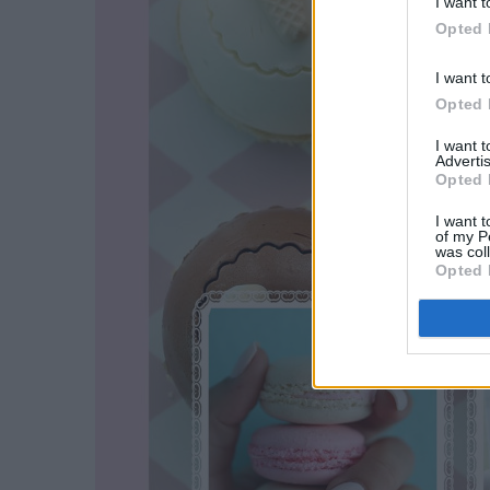
I want t
Opted 
I want t
Opted 
I want 
Advertis
Opted 
I want t
of my P
was col
Opted 