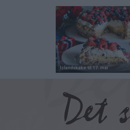
Hopp
til
hovedinnhold