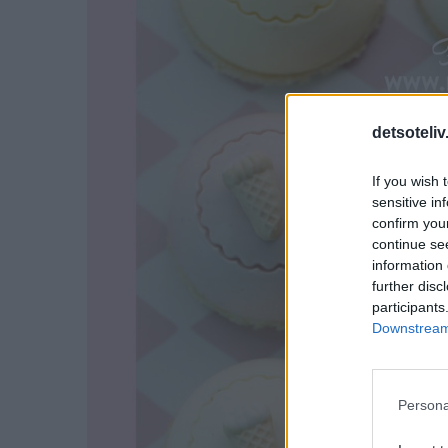
detsoteliv
If you wish 
sensitive in
confirm you
continue se
information 
further disc
participants
Downstream 
Persona