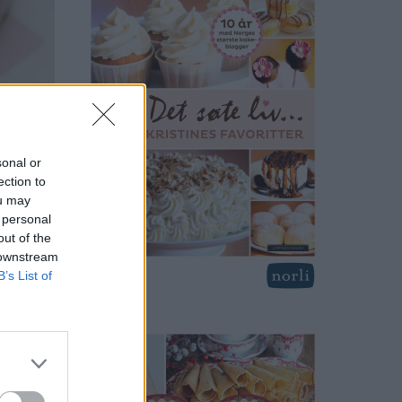
sonal or
ection to
ou may
 personal
out of the
 downstream
B’s List of