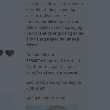
og kaker i alle varianter, lekker
konfekt, drikke og nydelige
desserter. Det søte liv
inneholder
5608
oppskrifter!
Alle er testet ut av meg, og jeg
kan love at de er gode og enkle
å få til.
Jeg håper du lar deg
friste!
Det søte liv har
315.000+
følgere på
Facebook
.
Du finner meg på
Instagram
som @
kristine_lifeissweet
.
God fornøyelse, og kos deg på
kjøkkenet!
lig hilsen Kristine