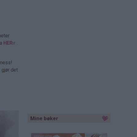
heter
a
HER
.
yness!
 gjør det
Mine bøker