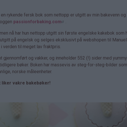
r en rykende fersk bok som nettopp er utgitt av min bakevenn og
bloggen
passionforbaking.com
.
, men nå har hun nettopp utgitt sin første engelske kakebok som 
n utgitt på engelsk og selges eksklusivt på webshopen til Manuel
 verden til meget lav fraktpris.
nt gjennomført og vakker, og inneholder 552 (!) sider med yumm
 tidligere bøker. Boken har massevis av steg-for-steg-bilder som
vanlige, norske måleenheter.
at liker vakre bakebøker!