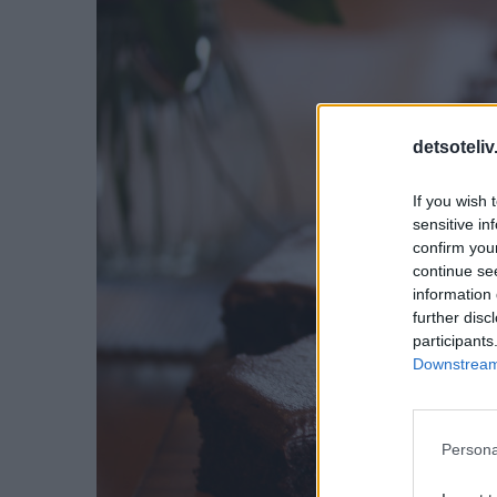
detsoteliv
If you wish 
sensitive in
confirm you
continue se
information 
further disc
participants
Downstream 
Persona