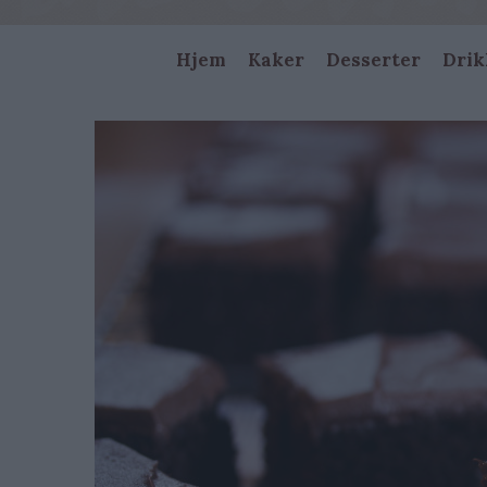
Main
Hjem
Kaker
Desserter
Drik
navigation