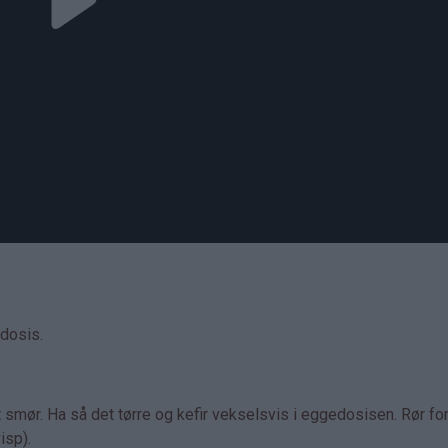
edosis.
smør. Ha så det tørre og kefir vekselsvis i eggedosisen. Rør fors
isp).