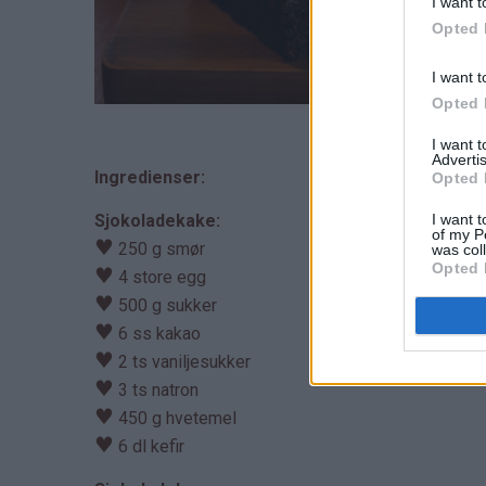
I want t
Opted 
I want t
Opted 
I want 
Advertis
Ingredienser:
Opted 
I want t
Sjokoladekake:
of my P
♥
250 g smør
was col
Opted 
♥
4 store egg
♥
500 g sukker
♥
6 ss kakao
♥
2 ts vaniljesukker
♥
3 ts natron
♥
450 g hvetemel
♥
6 dl kefir