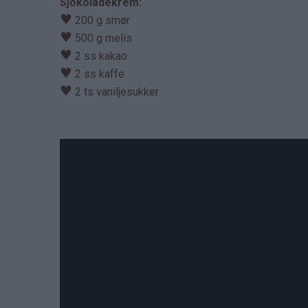
Sjokoladekrem:
♥
200 g smør
♥
500 g melis
♥
2 ss kakao
♥
2 ss kaffe
♥
2 ts vaniljesukker