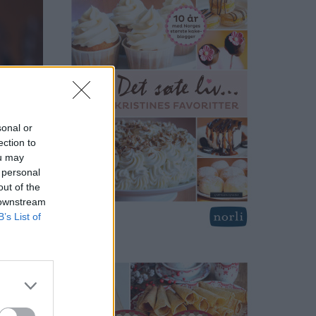
sonal or
ection to
ou may
 personal
out of the
 downstream
B’s List of