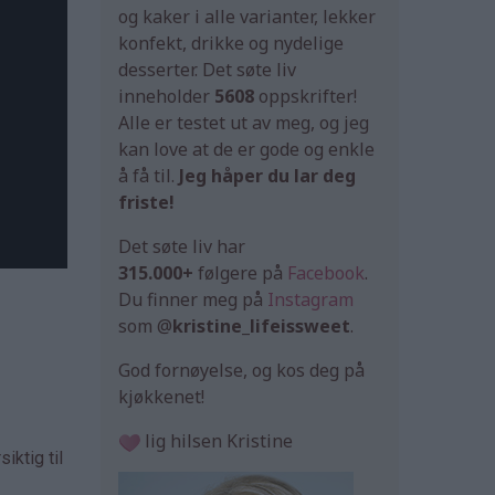
og kaker i alle varianter, lekker
konfekt, drikke og nydelige
desserter. Det søte liv
inneholder
5608
oppskrifter!
Alle er testet ut av meg, og jeg
kan love at de er gode og enkle
å få til.
Jeg håper du lar deg
friste!
Det søte liv har
315.000+
følgere på
Facebook
.
Du finner meg på
Instagram
som @
kristine_lifeissweet
.
God fornøyelse, og kos deg på
kjøkkenet!
lig hilsen Kristine
iktig til