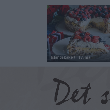
Hopp
til
hovedinnhold