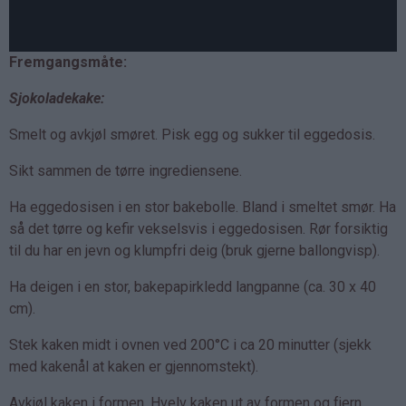
Fremgangsmåte:
Sjokoladekake:
Smelt og avkjøl smøret. Pisk egg og sukker til eggedosis.
Sikt sammen de tørre ingrediensene.
Ha eggedosisen i en stor bakebolle. Bland i smeltet smør. Ha
så det tørre og kefir vekselsvis i eggedosisen. Rør forsiktig
til du har en jevn og klumpfri deig (bruk gjerne ballongvisp).
Ha deigen i en stor, bakepapirkledd langpanne (ca. 30 x 40
cm).
Stek kaken midt i ovnen ved 200°C i ca 20 minutter (sjekk
med kakenål at kaken er gjennomstekt).
Avkjøl kaken i formen. Hvelv kaken ut av formen og fjern