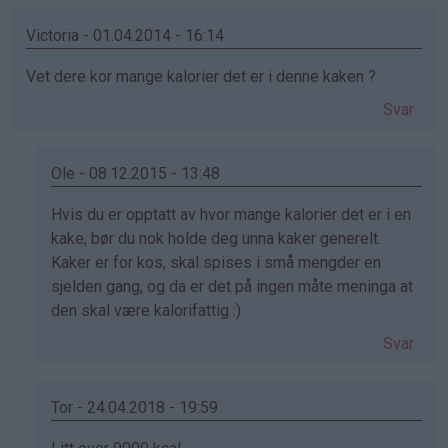
(ikke
bekreftet)
Victoria - 01.04.2014 - 16:14
Vet dere kor mange kalorier det er i denne kaken ?
Svar
Ole - 08.12.2015 - 13:48
Som
Hvis du er opptatt av hvor mange kalorier det er i en
svar
kake, bør du nok holde deg unna kaker generelt.
på
Kaker er for kos, skal spises i små mengder en
av
sjelden gang, og da er det på ingen måte meninga at
Victoria
den skal være kalorifattig :)
(ikke
Svar
bekreftet)
Tor - 24.04.2018 - 19:59