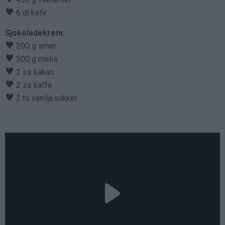
♥
6 dl kefir
Sjokoladekrem:
♥
200 g smør
♥
500 g melis
♥
2 ss kakao
♥
2 ss kaffe
♥
2 ts vaniljesukker