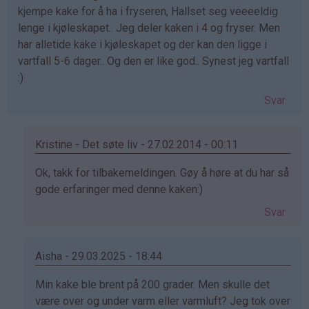
kjempe kake for å ha i fryseren, Hallset seg veeeeldig
lenge i kjøleskapet.. Jeg deler kaken i 4 og fryser. Men
har alletide kake i kjøleskapet og der kan den ligge i
vartfall 5-6 dager.. Og den er like god.. Synest jeg vartfall
:)
Svar
Kristine - Det søte liv - 27.02.2014 - 00:11
Som
Ok, takk for tilbakemeldingen. Gøy å høre at du har så
svar
gode erfaringer med denne kaken:)
på
Svar
av
Crystal
(ikke
Aisha - 29.03.2025 - 18:44
bekreftet)
Som
Min kake ble brent på 200 grader. Men skulle det
svar
være over og under varm eller varmluft? Jeg tok over