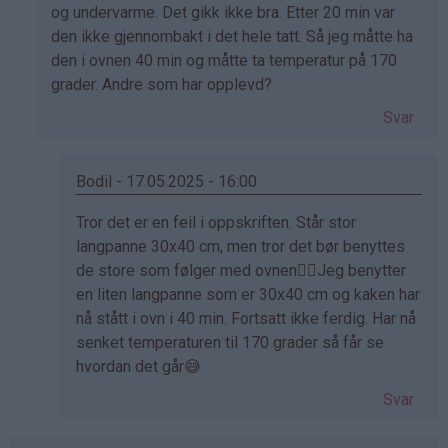
på
og undervarme. Det gikk ikke bra. Etter 20 min var
av
den ikke gjennombakt i det hele tatt. Så jeg måtte ha
Crystal
den i ovnen 40 min og måtte ta temperatur på 170
(ikke
grader. Andre som har opplevd?
bekreftet)
Svar
Bodil - 17.05.2025 - 16:00
Som
Tror det er en feil i oppskriften. Står stor
svar
langpanne 30x40 cm, men tror det bør benyttes
på
de store som følger med ovnen🤷‍♀️Jeg benytter
av
en liten langpanne som er 30x40 cm og kaken har
Aisha
nå stått i ovn i 40 min. Fortsatt ikke ferdig. Har nå
(ikke
senket temperaturen til 170 grader så får se
bekreftet)
hvordan det går😅
Svar