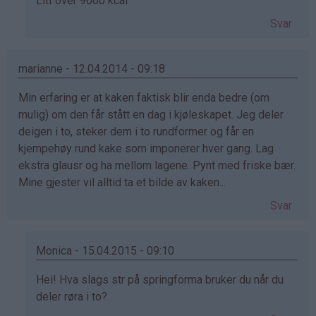
Som
Litt over 9000 kcal
svar
Svar
på
av
Victoria
marianne - 12.04.2014 - 09:18
(ikke
Min erfaring er at kaken faktisk blir enda bedre (om
bekreftet)
mulig) om den får stått en dag i kjøleskapet. Jeg deler
deigen i to, steker dem i to rundformer og får en
kjempehøy rund kake som imponerer hver gang. Lag
ekstra glausr og ha mellom lagene. Pynt med friske bær.
Mine gjester vil alltid ta et bilde av kaken...
Svar
Monica - 15.04.2015 - 09:10
Som
Hei! Hva slags str på springforma bruker du når du
svar
deler røra i to?
på