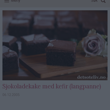
Meny
Søk
Sjokoladekake med kefir (langpanne)
06.12.2005