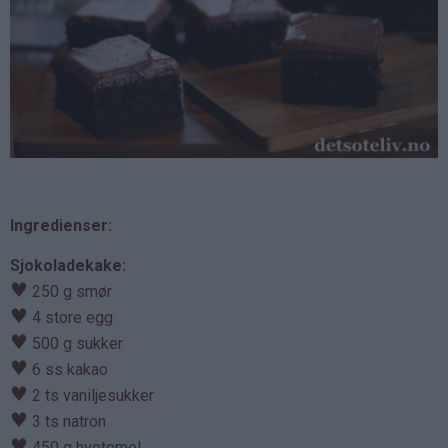
Ingredienser:
Sjokoladekake:
♥
250 g smør
♥
4 store egg
♥
500 g sukker
♥
6 ss kakao
♥
2 ts vaniljesukker
♥
3 ts natron
♥
450 g hvetemel