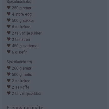
Sjokoladekake:
♥
250 g smør
♥
4 store egg
♥
500 g sukker
♥
6 ss kakao
♥
2 ts vaniljesukker
♥
3 ts natron
♥
450 g hvetemel
♥
6 dl kefir
Sjokoladekrem:
♥
200 g smør
♥
500 g melis
♥
2 ss kakao
♥
2 ss kaffe
♥
2 ts vaniljesukker
Fremgangsmåte