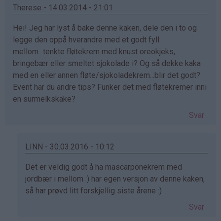
Therese - 14.03.2014 - 21:01
Hei! Jeg har lyst å bake denne kaken, dele den i to og
legge den oppå hverandre med et godt fyll
mellom...tenkte fløtekrem med knust oreokjeks,
bringebær eller smeltet sjokolade i? Og så dekke kaka
med en eller annen fløte/sjokoladekrem...blir det godt?
Event har du andre tips? Funker det med fløtekremer inni
en surmelkskake?
Svar
LINN - 30.03.2016 - 10:12
Som
Det er veldig godt å ha mascarponekrem med
svar
jordbær i mellom :) har egen versjon av denne kaken,
på
så har prøvd litt forskjellig siste årene :)
av
Svar
Therese