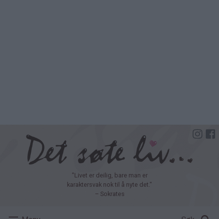
Hopp
til
hovedinnhold
"Livet er deilig, bare man er
karaktersvak nok til å nyte det."
– Sokrates