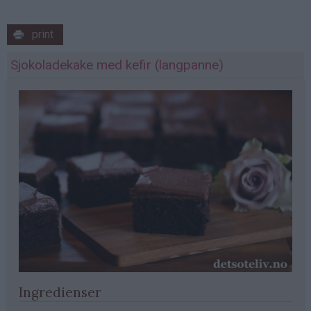
print
Sjokoladekake med kefir (langpanne)
Ingredienser