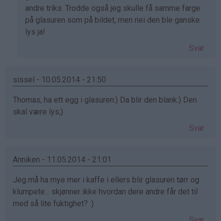
Thomas
andre triks. Trodde også jeg skulle få samme farge
(ikke
på glasuren som på bildet, men nei den ble ganske
bekreftet)
lys ja!
Svar
sissel - 10.05.2014 - 21:50
Thomas, ha ett egg i glasuren:) Da blir den blank:) Den
skal være lys;)
Svar
Anniken - 11.05.2014 - 21:01
Jeg må ha mye mer i kaffe i ellers blir glasuren tørr og
klumpete... skjønner ikke hvordan dere andre får det til
med så lite fuktighet? :)
Svar