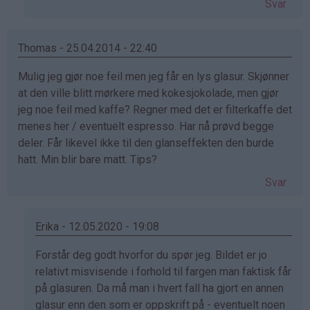
Svar
av
marianne
(ikke
Thomas - 25.04.2014 - 22:40
bekreftet)
Mulig jeg gjør noe feil men jeg får en lys glasur. Skjønner
at den ville blitt mørkere med kokesjokolade, men gjør
jeg noe feil med kaffe? Regner med det er filterkaffe det
menes her / eventuelt espresso. Har nå prøvd begge
deler. Får likevel ikke til den glanseffekten den burde
hatt. Min blir bare matt. Tips?
Svar
Erika - 12.05.2020 - 19:08
Som
Forstår deg godt hvorfor du spør jeg. Bildet er jo
svar
relativt misvisende i forhold til fargen man faktisk får
på
på glasuren. Da må man i hvert fall ha gjort en annen
av
glasur enn den som er oppskrift på - eventuelt noen