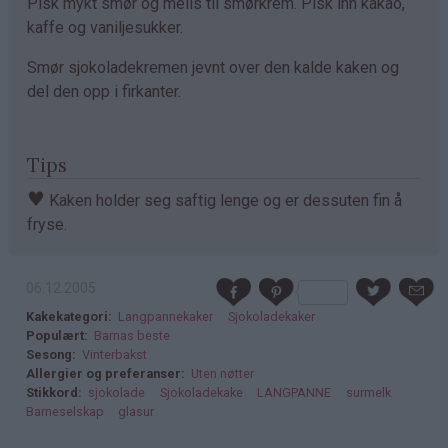
Pisk mykt smør og melis til smørkrem. Pisk inn kakao,
kaffe og vaniljesukker.
Smør sjokoladekremen jevnt over den kalde kaken og
del den opp i firkanter.
Tips
♥
Kaken holder seg saftig lenge og er dessuten fin å
fryse.
06.12.2005
Kakekategori
Langpannekaker
Sjokoladekaker
Populært
Barnas beste
Sesong
Vinterbakst
Allergier og preferanser
Uten nøtter
Stikkord
sjokolade
Sjokoladekake
LANGPANNE
surmelk
Barneselskap
glasur