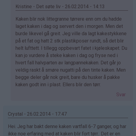
Kristine - Det søte liv - 26.02.2014 - 14:13
Som
Kaken blir nok littegranne tørrere enn om du hadde
svar
laget kaken i dag og servert den i morgen. Men det
på
burde likevel gå greit. Jeg ville da lagt kakestykkene
av
på et fat og hatt 2 stk plastikposer rundt, så det blir
Rebecca
helt lufttett. I tillegg oppbevart fatet i kjøleskapet. Du
(ikke
kan jo vurdere å steke kaken i dag og fryse ned i
bekreftet)
hvert fall halvparten av langpannekaken. Det går jo
veldig raskt å smøre nugatti på den tinte kaken. Men
begge deler går nok greit, bare du husker å pakke
kaken godt inn i plast. Ellers blir den tørr.
Svar
Crystal - 26.02.2014 - 17:47
Hei. Jeg har bakt denne kaken vartfall 6-7 ganger, og har
ikke noe erfaring med at kaken blir fort tørr.. Det er en