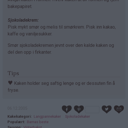
bakepapiret.
Sjokoladekrem:
Pisk mykt smør og melis til smørkrem. Pisk inn kakao,
kaffe og vaniljesukker.
Smør sjokoladekremen jevnt over den kalde kaken og
del den opp i firkanter.
Tips
♥
Kaken holder seg saftig lenge og er dessuten fin å
fryse.
06.12.2005
Kakekategori
Langpannekaker
Sjokoladekaker
Populært
Barnas beste
Sesong
Vinterbakst