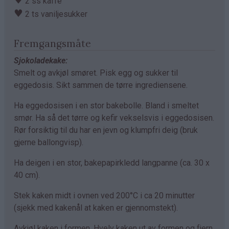
♥
2 ss kaffe
♥
2 ts vaniljesukker
Fremgangsmåte
Sjokoladekake:
Smelt og avkjøl smøret. Pisk egg og sukker til
eggedosis. Sikt sammen de tørre ingrediensene.
Ha eggedosisen i en stor bakebolle. Bland i smeltet
smør. Ha så det tørre og kefir vekselsvis i eggedosisen.
Rør forsiktig til du har en jevn og klumpfri deig (bruk
gjerne ballongvisp).
Ha deigen i en stor, bakepapirkledd langpanne (ca. 30 x
40 cm).
Stek kaken midt i ovnen ved 200°C i ca 20 minutter
(sjekk med kakenål at kaken er gjennomstekt).
Avkjøl kaken i formen. Hvelv kaken ut av formen og fjern