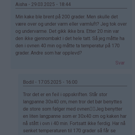
(ikke
Aisha - 29.03.2025 - 18:44
bekreftet)
Som
Min kake ble brent på 200 grader. Men skulle det
svar
være over og under varm eller varmluft? Jeg tok over
på
og undervarme. Det gikk ikke bra. Etter 20 min var
av
den ikke gjennombakt i det hele tatt. Så jeg måtte ha
Crystal
den i ovnen 40 min og måtte ta temperatur på 170
(ikke
grader. Andre som har opplevd?
bekreftet)
Svar
Bodil - 17.05.2025 - 16:00
Som
Tror det er en feil i oppskriften. Står stor
svar
langpanne 30x40 cm, men tror det bør benyttes
på
de store som følger med ovnen🤷‍♀️Jeg benytter
av
en liten langpanne som er 30x40 cm og kaken har
Aisha
nå stått i ovn i 40 min. Fortsatt ikke ferdig. Har nå
(ikke
senket temperaturen til 170 grader så får se