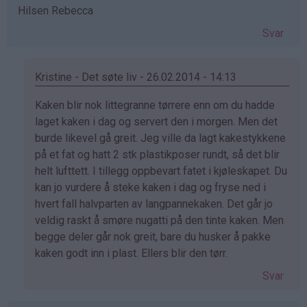
Hilsen Rebecca
Svar
Kristine - Det søte liv - 26.02.2014 - 14:13
Som
Kaken blir nok littegranne tørrere enn om du hadde
svar
laget kaken i dag og servert den i morgen. Men det
på
burde likevel gå greit. Jeg ville da lagt kakestykkene
av
på et fat og hatt 2 stk plastikposer rundt, så det blir
Rebecca
helt lufttett. I tillegg oppbevart fatet i kjøleskapet. Du
(ikke
kan jo vurdere å steke kaken i dag og fryse ned i
bekreftet)
hvert fall halvparten av langpannekaken. Det går jo
veldig raskt å smøre nugatti på den tinte kaken. Men
begge deler går nok greit, bare du husker å pakke
kaken godt inn i plast. Ellers blir den tørr.
Svar