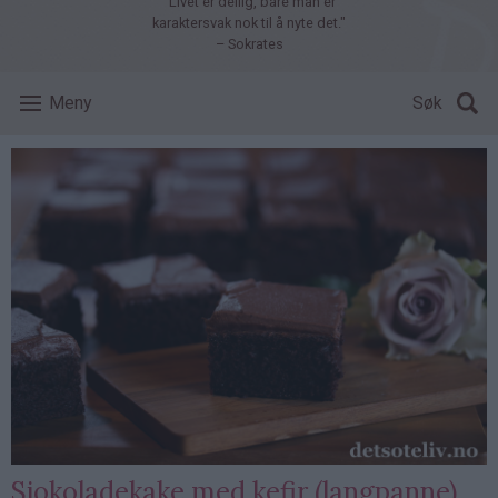
"Livet er deilig, bare man er
karaktersvak nok til å nyte det."
– Sokrates
Meny
Søk
Sjokoladekake med kefir (langpanne)