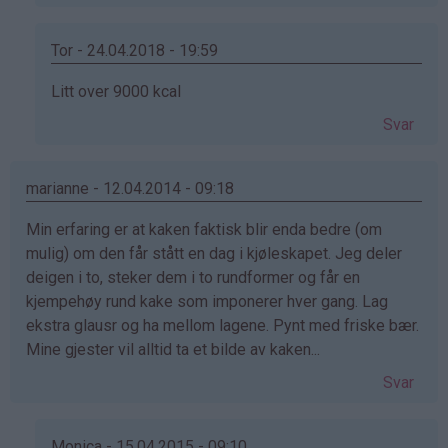
bekreftet)
Tor - 24.04.2018 - 19:59
Som
Litt over 9000 kcal
svar
Svar
på
av
Victoria
marianne - 12.04.2014 - 09:18
(ikke
Min erfaring er at kaken faktisk blir enda bedre (om
bekreftet)
mulig) om den får stått en dag i kjøleskapet. Jeg deler
deigen i to, steker dem i to rundformer og får en
kjempehøy rund kake som imponerer hver gang. Lag
ekstra glausr og ha mellom lagene. Pynt med friske bær.
Mine gjester vil alltid ta et bilde av kaken...
Svar
Monica - 15.04.2015 - 09:10