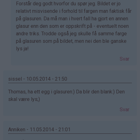
Som
Forstår deg godt hvorfor du spør jeg. Bildet er jo
svar
relativt misvisende i forhold til fargen man faktisk får
på
på glasuren. Da må man i hvert fall ha gjort en annen
av
glasur enn den som er oppskrift på - eventuelt noen
Thomas
andre triks. Trodde også jeg skulle få samme farge
(ikke
på glasuren som på bildet, men nei den ble ganske
bekreftet)
lys ja!
Svar
sissel - 10.05.2014 - 21:50
Thomas, ha ett egg i glasuren:) Da blir den blank:) Den
skal være lys;)
Svar
Anniken - 11.05.2014 - 21:01