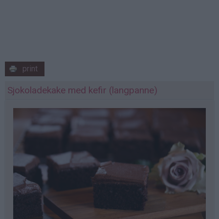
print
Sjokoladekake med kefir (langpanne)