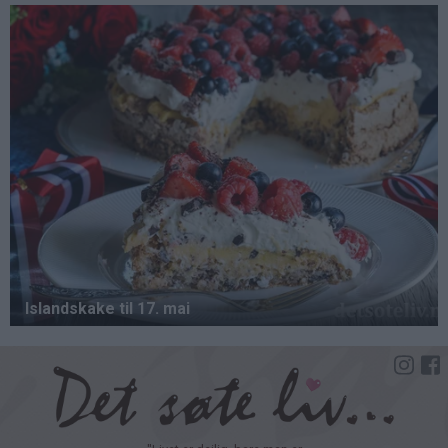
Hopp
til
hovedinnhold