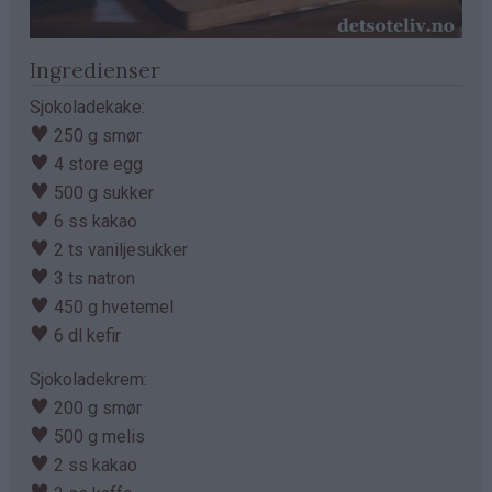
Ingredienser
Sjokoladekake:
♥
250 g smør
♥
4 store egg
♥
500 g sukker
♥
6 ss kakao
♥
2 ts vaniljesukker
♥
3 ts natron
♥
450 g hvetemel
♥
6 dl kefir
Sjokoladekrem:
♥
200 g smør
♥
500 g melis
♥
2 ss kakao