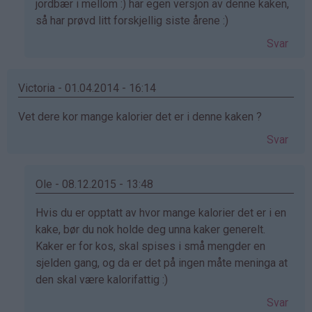
svar
jordbær i mellom :) har egen versjon av denne kaken,
på
så har prøvd litt forskjellig siste årene :)
av
Svar
Therese
(ikke
bekreftet)
Victoria - 01.04.2014 - 16:14
Vet dere kor mange kalorier det er i denne kaken ?
Svar
Ole - 08.12.2015 - 13:48
Som
Hvis du er opptatt av hvor mange kalorier det er i en
svar
kake, bør du nok holde deg unna kaker generelt.
på
Kaker er for kos, skal spises i små mengder en
av
sjelden gang, og da er det på ingen måte meninga at
Victoria
den skal være kalorifattig :)
(ikke
Svar