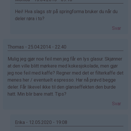
Som
Hei! Hva slags str på springforma bruker du når du
svar
deler røra i to?
på
Svar
av
marianne
(ikke
Thomas - 25.04.2014 - 22:40
bekreftet)
Mulig jeg gjør noe feil men jeg får en lys glasur. Skjønner
at den ville blitt mørkere med kokesjokolade, men gjør
jeg noe feil med kaffe? Regner med det er filterkaffe det
menes her / eventuelt espresso. Har nå prøvd begge
deler. Får likevel ikke til den glanseffekten den burde
hatt. Min blir bare matt. Tips?
Svar
Erika - 12.05.2020 - 19:08