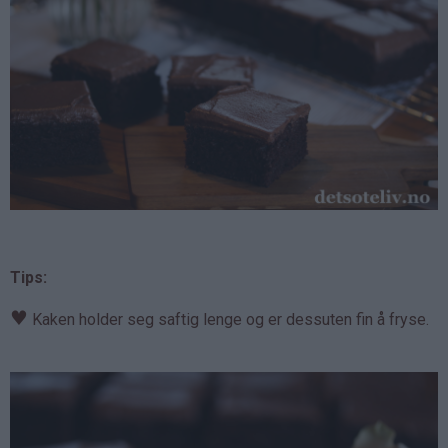
Tips:
♥
Kaken holder seg saftig lenge og er dessuten fin å fryse.