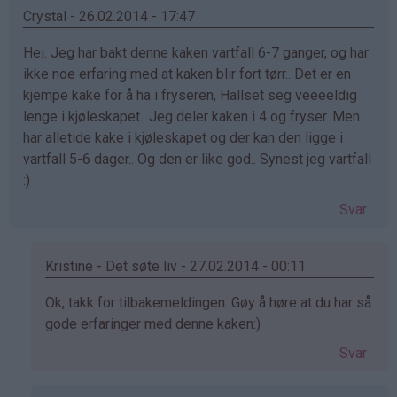
Crystal - 26.02.2014 - 17:47
Hei. Jeg har bakt denne kaken vartfall 6-7 ganger, og har
ikke noe erfaring med at kaken blir fort tørr.. Det er en
kjempe kake for å ha i fryseren, Hallset seg veeeeldig
lenge i kjøleskapet.. Jeg deler kaken i 4 og fryser. Men
har alletide kake i kjøleskapet og der kan den ligge i
vartfall 5-6 dager.. Og den er like god.. Synest jeg vartfall
:)
Svar
Kristine - Det søte liv - 27.02.2014 - 00:11
Som
Ok, takk for tilbakemeldingen. Gøy å høre at du har så
svar
gode erfaringer med denne kaken:)
på
Svar
av
Crystal