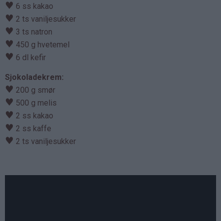
♥
6 ss kakao
♥
2 ts vaniljesukker
♥
3 ts natron
♥
450 g hvetemel
♥
6 dl kefir
Sjokoladekrem:
♥
200 g smør
♥
500 g melis
♥
2 ss kakao
♥
2 ss kaffe
♥
2 ts vaniljesukker