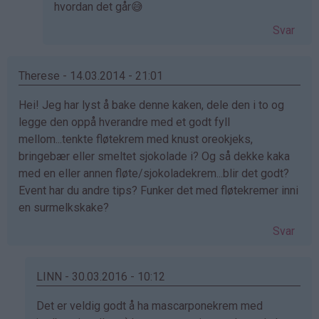
bekreftet)
hvordan det går😅
Svar
Therese - 14.03.2014 - 21:01
Hei! Jeg har lyst å bake denne kaken, dele den i to og
legge den oppå hverandre med et godt fyll
mellom...tenkte fløtekrem med knust oreokjeks,
bringebær eller smeltet sjokolade i? Og så dekke kaka
med en eller annen fløte/sjokoladekrem...blir det godt?
Event har du andre tips? Funker det med fløtekremer inni
en surmelkskake?
Svar
LINN - 30.03.2016 - 10:12
Som
Det er veldig godt å ha mascarponekrem med