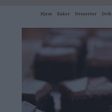
Main
Hjem
Kaker
Desserter
Drik
navigation