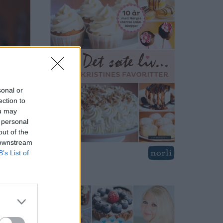
sonal or
ection to
ou may
 personal
out of the
 downstream
B’s List of