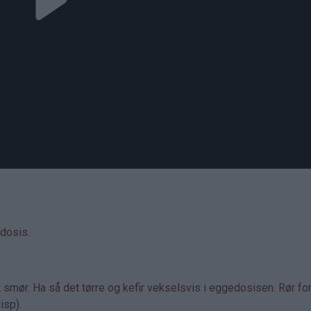
edosis.
smør. Ha så det tørre og kefir vekselsvis i eggedosisen. Rør fors
isp).