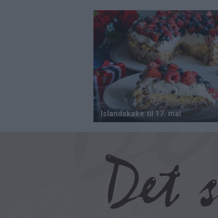
Hopp
til
hovedinnhold