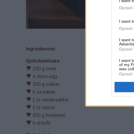
I want t
Opted 
I want t
Opted 
I want 
Advertis
Ingredienser:
Opted 
I want t
Sjokoladekake:
of my P
♥
250 g smør
was col
Opted 
♥
4 store egg
♥
500 g sukker
♥
6 ss kakao
♥
2 ts vaniljesukker
♥
3 ts natron
♥
450 g hvetemel
♥
6 dl kefir