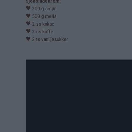
Sjokoladekrem:
♥
200 g smør
♥
500 g melis
♥
2 ss kakao
♥
2 ss kaffe
♥
2 ts vaniljesukker