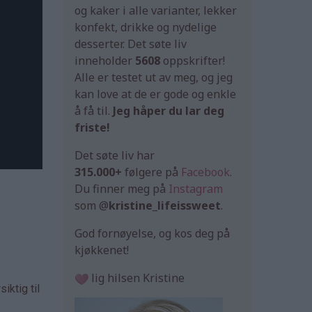
og kaker i alle varianter, lekker
konfekt, drikke og nydelige
desserter. Det søte liv
inneholder
5608
oppskrifter!
Alle er testet ut av meg, og jeg
kan love at de er gode og enkle
å få til.
Jeg håper du lar deg
friste!
Det søte liv har
315.000+
følgere på
Facebook
.
Du finner meg på
Instagram
som @
kristine_lifeissweet
.
God fornøyelse, og kos deg på
kjøkkenet!
lig hilsen Kristine
iktig til