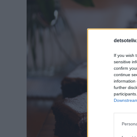
detsoteliv
If you wish 
sensitive in
confirm you
continue se
information 
further disc
participants
Downstream 
Persona