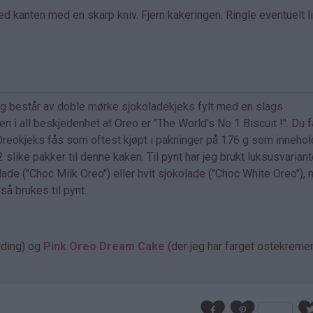
 kanten med en skarp kniv. Fjern kakeringen. Ringle eventuelt li
og består av doble mørke sjokoladekjeks fylt med en slags
 i all beskjedenhet at Oreo er "The World's No 1 Biscuit !". Du f
Oreokjeks fås som oftest kjøpt i pakninger på 176 g som innehol
 slike pakker til denne kaken. Til pynt har jeg brukt luksusvarian
e ("Choc Milk Oreo") eller hvit sjokolade ("Choc White Oreo"),
å brukes til pynt.
ding) og
Pink Oreo Dream Cake
(der jeg har farget ostekreme