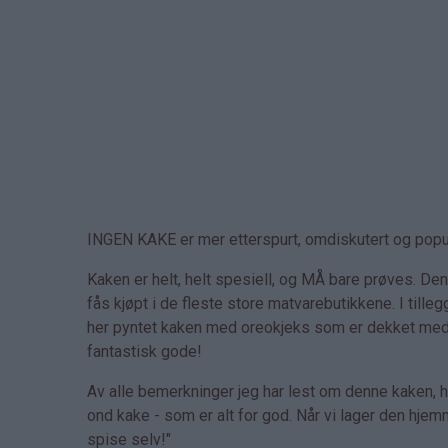
INGEN KAKE er mer etterspurt, omdiskutert og popu
Kaken er helt, helt spesiell, og MÅ bare prøves. 
fås kjøpt i de fleste store matvarebutikkene. I til
her pyntet kaken med oreokjeks som er dekket med hvi
fantastisk gode!
Av alle bemerkninger jeg har lest om denne kaken, ha
ond kake - som er alt for god. Når vi lager den hjem
spise selv!"