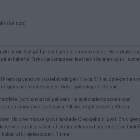
kk (se tips)
 smør. Kjør på full hastighet til en jevn masse. Ha en kakering
 på et kakefat. Trykk kjeksmassen løst ned i bunnen og ut i kante
l krem og vend inn i osteblandingen. Ha ca 2/3 av ostekremen o
eokjeks ned i ostemassen. Sett i kjøleskapet i 30 min.
atfløte (som anvist på pakken). Ha sjokolademoussen over
ks ned i moussen. Sett kaken tilbake i kjøleskapet i 30 min.
en. Ha over masse grovt hakkede Oreokjeks til pynt. Bruk gjer
e hvis du vil gi kaken et ekstra dekorativt utseende (se bildet)
kaken stå i kjøleskapet i 1 time.