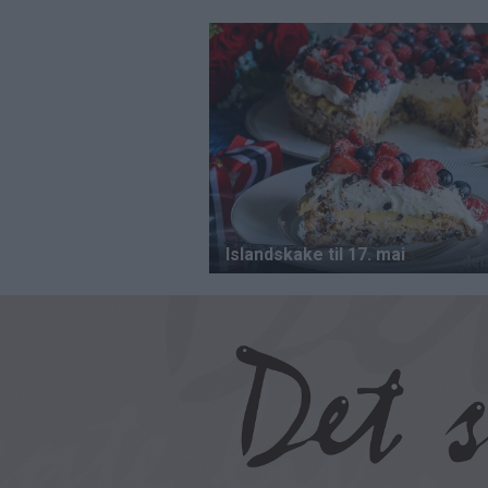
Hopp
til
hovedinnhold