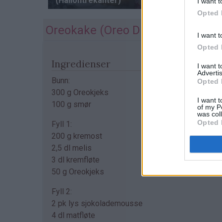
I want t
Opted 
Oreokake (Oreo Dream Cake)
I want t
Opted 
Ingredienser
I want 
Advertis
Bunn:
Opted 
300 g Oreokjeks
I want t
100 g smør
of my P
was col
Opted 
Fyll 1:
200 g kremost
2,5 dl melis
3 dl kremfløte
50 g Oreokjeks
Fyll 2:
2 pk lys sjokolademousse
4 dl matfløte