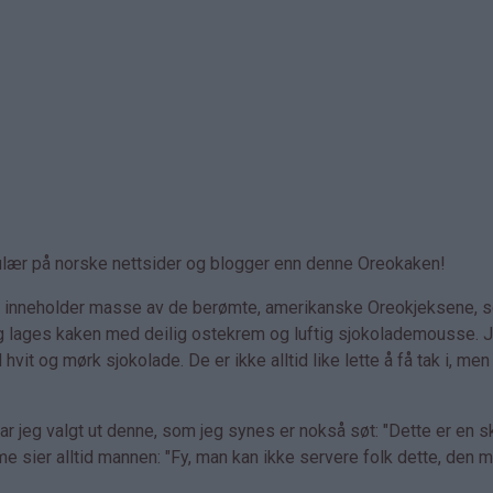
lær på norske nettsider og blogger enn denne Oreokaken!
Den inneholder masse av de berømte, amerikanske Oreokjeksene, 
legg lages kaken med deilig ostekrem og luftig sjokolademousse. 
t og mørk sjokolade. De er ikke alltid like lette å få tak i, men
r jeg valgt ut denne, som jeg synes er nokså søt: "Dette er en s
me sier alltid mannen: "Fy, man kan ikke servere folk dette, den m