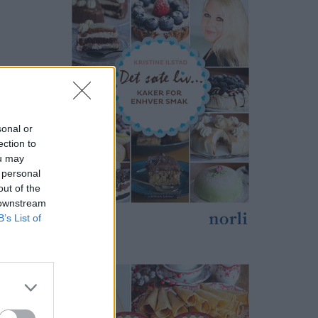
sonal or
ection to
ou may
 personal
out of the
 downstream
B’s List of