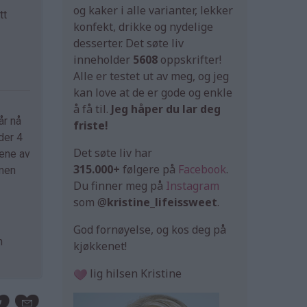
og kaker i alle varianter, lekker
tt
konfekt, drikke og nydelige
desserter. Det søte liv
inneholder
5608
oppskrifter!
Alle er testet ut av meg, og jeg
kan love at de er gode og enkle
å få til.
Jeg håper du lar deg
år nå
friste!
der 4
Det søte liv har
tene av
315.000+
følgere på
Facebook
.
 men
Du finner meg på
Instagram
som @
kristine_lifeissweet
.
God fornøyelse, og kos deg på
n
kjøkkenet!
lig hilsen Kristine