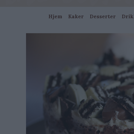
Main
Hjem
Kaker
Desserter
Drik
navigation