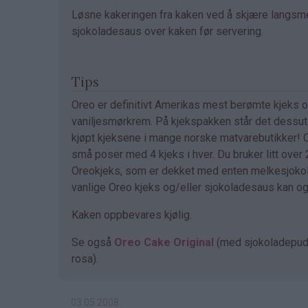
Løsne kakeringen fra kaken ved å skjære langsmed
sjokoladesaus over kaken før servering.
Tips
Oreo er definitivt Amerikas mest berømte kjeks 
vaniljesmørkrem. På kjekspakken står det dessuten
kjøpt kjeksene i mange norske matvarebutikker! 
små poser med 4 kjeks i hver. Du bruker litt over 2
Oreokjeks, som er dekket med enten melkesjokolad
vanlige Oreo kjeks og/eller sjokoladesaus kan ogs
Kaken oppbevares kjølig.
Se også
Oreo Cake Original
(med sjokoladepud
rosa).
03.05.2008