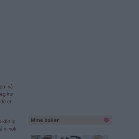
som nå
Jeg har
 de er
Mine bøker
kikkelig
å vi nok