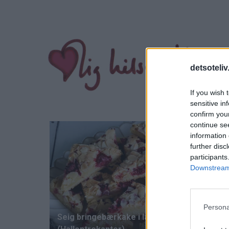
detsoteliv
If you wish 
sensitive in
confirm you
continue se
information 
further disc
participants
Downstream 
Persona