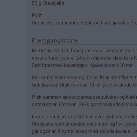
50 g Oreokjeks
Pynt:
Oreokjeks, gjerne med mørkt og hvitt sjokoladetre
Fremgangsmåte
Ha Oreokjeks i en food processor sammen med mykt
en rund form som er 24 cm i diameter direkte rett
Sett fatet med kakeringen i kjøleskapet i 30 min.
Rør sammen kremost og melis. Pisk kremfløten ti
kjeksbunnen i kakeformen. Stikk grovt hakkede Or
Pisk sammen sjokolademoussepulveret og kald m
ostekremen i formen. Stikk grovt hakkede Oreokje
Fordel resten av ostekremen over sjokolademouss
Oreokjeks som er dekket med mørk og hvit sjokolad
går også an å pynte kaken med sjokoladesaus. La 