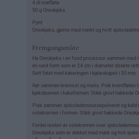
4 dl matfløte
50 g Oreokjeks
Pynt:
Oreokjeks, gjerne med mørkt og hvitt sjokoladetre
Fremgangsmåte
Ha Oreokjeks i en food processor sammen med mykt
en rund form som er 24 cm i diameter direkte rett
Sett fatet med kakeringen i kjøleskapet i 30 min.
Rør sammen kremost og melis. Pisk kremfløten ti
kjeksbunnen i kakeformen. Stikk grovt hakkede Or
Pisk sammen sjokolademoussepulveret og kald m
ostekremen i formen. Stikk grovt hakkede Oreokje
Fordel resten av ostekremen over sjokolademouss
Oreokjeks som er dekket med mørk og hvit sjokolad