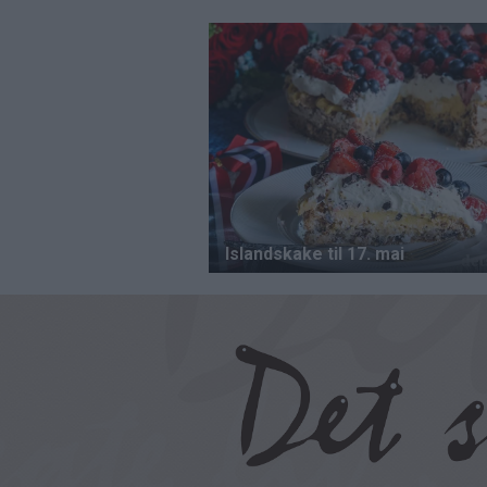
Hopp
til
hovedinnhold