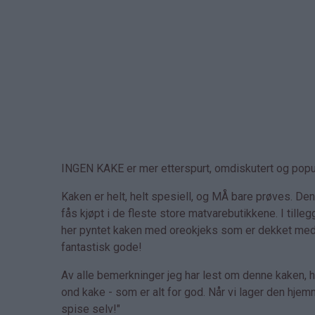
INGEN KAKE er mer etterspurt, omdiskutert og popu
Kaken er helt, helt spesiell, og MÅ bare prøves. 
fås kjøpt i de fleste store matvarebutikkene. I til
her pyntet kaken med oreokjeks som er dekket med hvi
fantastisk gode!
Av alle bemerkninger jeg har lest om denne kaken, ha
ond kake - som er alt for god. Når vi lager den hjem
spise selv!"