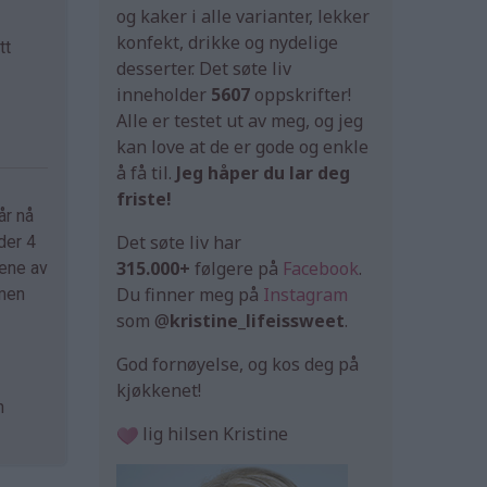
og kaker i alle varianter, lekker
konfekt, drikke og nydelige
tt
desserter. Det søte liv
inneholder
5607
oppskrifter!
Alle er testet ut av meg, og jeg
kan love at de er gode og enkle
å få til.
Jeg håper du lar deg
friste!
år nå
Det søte liv har
der 4
315.000+
følgere på
Facebook
.
tene av
Du finner meg på
Instagram
 men
som @
kristine_lifeissweet
.
God fornøyelse, og kos deg på
kjøkkenet!
n
lig hilsen Kristine