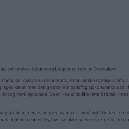
lær på norske nettsider og blogger enn denne Oreokaken!
Den inneholder masse av de berømte, amerikanske Oreokjeksene, 
legg lages kaken med deilig ostekrem og luftig sjokolademousse. 
t og mørk sjokolade. De er ikke alltid like lette å få tak i, men
r jeg valgt ut denne, som jeg synes er nokså søt: "Dette er en s
me sier alltid mannen: "Fy, man kan ikke servere folk dette, den m