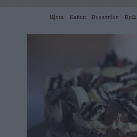
Main
Hjem
Kaker
Desserter
Drik
navigation