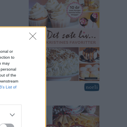
sonal or
ection to
ou may
 personal
out of the
 downstream
B’s List of