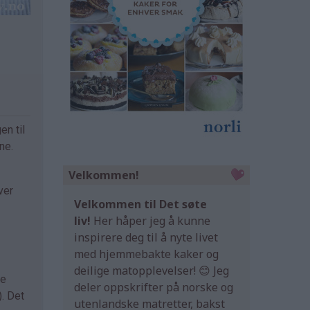
en til
ne.
Velkommen!
ver
Velkommen til Det søte
liv!
Her håper jeg å kunne
inspirere deg til å nyte livet
med hjemmebakte kaker og
deilige matopplevelser! 😊 Jeg
ne
deler oppskrifter på norske og
. Det
utenlandske matretter, bakst