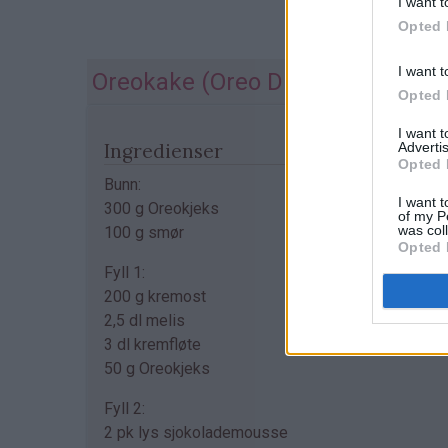
I want t
Opted 
I want t
Oreokake (Oreo Dream Cake)
Opted 
I want 
Advertis
Ingredienser
Opted 
Bunn:
I want t
300 g Oreokjeks
of my P
was col
100 g smør
Opted 
Fyll 1:
200 g kremost
2,5 dl melis
3 dl kremfløte
50 g Oreokjeks
Fyll 2:
2 pk lys sjokolademousse