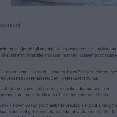
kk (se tips)
 smør. Kjør på full hastighet til en jevn masse. Ha en kakering
 på et kakefat. Trykk kjeksmassen løst ned i bunnen og ut i kante
l krem og vend inn i osteblandingen. Ha ca 2/3 av ostekremen o
eokjeks ned i ostemassen. Sett i kjøleskapet i 30 min.
atfløte (som anvist på pakken). Ha sjokolademoussen over
ks ned i moussen. Sett kaken tilbake i kjøleskapet i 30 min.
en. Ha over masse grovt hakkede Oreokjeks til pynt. Bruk gjer
e hvis du vil gi kaken et ekstra dekorativt utseende (se bildet)