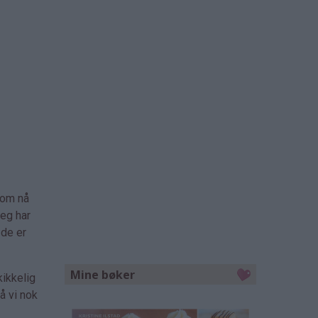
som nå
Jeg har
 de er
Mine bøker
kikkelig
å vi nok