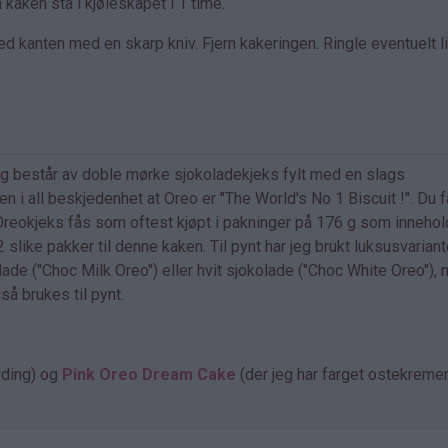
kaken stå i kjøleskapet i 1 time.
 kanten med en skarp kniv. Fjern kakeringen. Ringle eventuelt li
og består av doble mørke sjokoladekjeks fylt med en slags
 i all beskjedenhet at Oreo er "The World's No 1 Biscuit !". Du f
Oreokjeks fås som oftest kjøpt i pakninger på 176 g som innehol
 slike pakker til denne kaken. Til pynt har jeg brukt luksusvarian
e ("Choc Milk Oreo") eller hvit sjokolade ("Choc White Oreo"),
å brukes til pynt.
ding) og
Pink Oreo Dream Cake
(der jeg har farget ostekreme