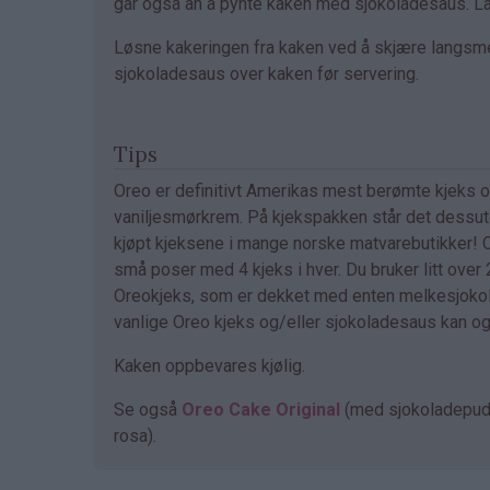
går også an å pynte kaken med sjokoladesaus. La 
Løsne kakeringen fra kaken ved å skjære langsmed
sjokoladesaus over kaken før servering.
Tips
Oreo er definitivt Amerikas mest berømte kjeks 
vaniljesmørkrem. På kjekspakken står det dessuten
kjøpt kjeksene i mange norske matvarebutikker! 
små poser med 4 kjeks i hver. Du bruker litt over 2
Oreokjeks, som er dekket med enten melkesjokolad
vanlige Oreo kjeks og/eller sjokoladesaus kan ogs
Kaken oppbevares kjølig.
Se også
Oreo Cake Original
(med sjokoladepud
rosa).