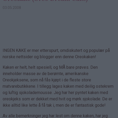
03.05.2008
INGEN KAKE er mer etterspurt, omdiskutert og populær på
norske nettsider og blogger enn denne Oreokaken!
Kaken er helt, helt spesiell, og MÅ bare prøves. Den
inneholder masse av de berømte, amerikanske
Oreokjeksene, som nå fås kjøpt i de fleste store
matvarebutikkene. I tillegg lages kaken med deilig ostekrem
og luftig sjokolademousse. Jeg har her pyntet kaken med
oreokjeks som er dekket med hvit og mørk sjokolade. De er
ikke alltid like lette å få tak i, men de er fantastisk gode!
Av alle bemerkninger jeg har lest om denne kaken, har jeg