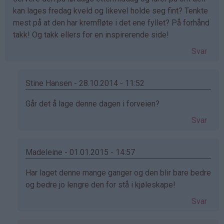
kan lages fredag kveld og likevel holde seg fint? Tenkte
mest på at den har kremfløte i det ene fyllet? På forhånd
takk! Og takk ellers for en inspirerende side!
Svar
Stine Hansen - 28.10.2014 - 11:52
Som
Går det å lage denne dagen i forveien?
svar
Svar
på
av
Ragnhild
Madeleine - 01.01.2015 - 14:57
(ikke
Som
Har laget denne mange ganger og den blir bare bedre
bekreftet)
svar
og bedre jo lengre den for stå i kjøleskape!
på
Svar
av
Ragnhild