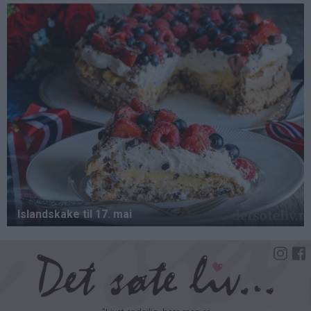
Hopp
til
hovedinnhold