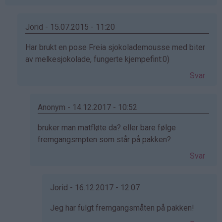
Jorid - 15.07.2015 - 11:20
Som
Har brukt en pose Freia sjokolademousse med biter
svar
av melkesjokolade, fungerte kjempefint:0)
på
Svar
av
petter
(ikke
Anonym - 14.12.2017 - 10:52
bekreftet)
Som
bruker man matfløte da? eller bare følge
svar
fremgangsmpten som står på pakken?
på
Svar
av
Jorid
(ikke
Jorid - 16.12.2017 - 12:07
bekreftet)
Som
Jeg har fulgt fremgangsmåten på pakken!
svar