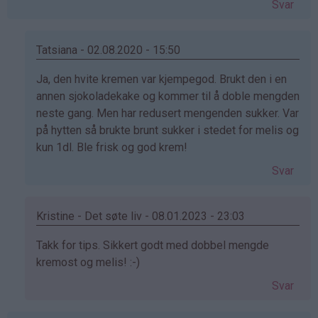
Svar
Tatsiana - 02.08.2020 - 15:50
Som
Ja, den hvite kremen var kjempegod. Brukt den i en
svar
annen sjokoladekake og kommer til å doble mengden
på
neste gang. Men har redusert mengenden sukker. Var
av
på hytten så brukte brunt sukker i stedet for melis og
Solveig
kun 1dl. Ble frisk og god krem!
(ikke
Svar
bekreftet)
Kristine - Det søte liv - 08.01.2023 - 23:03
Som
Takk for tips. Sikkert godt med dobbel mengde
svar
kremost og melis! :-)
på
Svar
av
Solveig