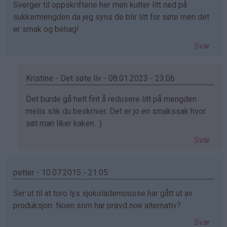
Sverger til oppskriftene her men kutter litt ned på
sukkermengden da jeg syns de blir litt for søte men det
er smak og behag!
Svar
Kristine - Det søte liv - 08.01.2023 - 23:06
Som
Det burde gå helt fint å redusere litt på mengden
svar
melis slik du beskriver. Det er jo en smakssak hvor
på
søt man liker kaken. :)
av
Svar
JD
(ikke
bekreftet)
petter - 10.07.2015 - 21:05
Ser ut til at toro lys sjokolademousse har gått ut av
produksjon. Noen som har prøvd noe alternativ?
Svar