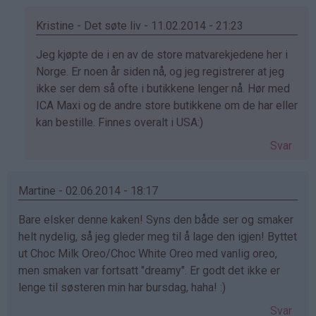
Kristine - Det søte liv - 11.02.2014 - 21:23
Som
Jeg kjøpte de i en av de store matvarekjedene her i
svar
Norge. Er noen år siden nå, og jeg registrerer at jeg
på
ikke ser dem så ofte i butikkene lenger nå. Hør med
av
ICA Maxi og de andre store butikkene om de har eller
Malin
kan bestille. Finnes overalt i USA:)
(ikke
Svar
bekreftet)
Martine - 02.06.2014 - 18:17
Bare elsker denne kaken! Syns den både ser og smaker
helt nydelig, så jeg gleder meg til å lage den igjen! Byttet
ut Choc Milk Oreo/Choc White Oreo med vanlig oreo,
men smaken var fortsatt "dreamy". Er godt det ikke er
lenge til søsteren min har bursdag, haha! :)
Svar