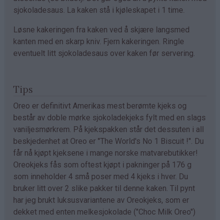
sjokoladesaus. La kaken stå i kjøleskapet i 1 time.
Løsne kakeringen fra kaken ved å skjære langsmed
kanten med en skarp kniv. Fjern kakeringen. Ringle
eventuelt litt sjokoladesaus over kaken før servering.
Tips
Oreo er definitivt Amerikas mest berømte kjeks og
består av doble mørke sjokoladekjeks fylt med en slags
vaniljesmørkrem. På kjekspakken står det dessuten i all
beskjedenhet at Oreo er "The World's No 1 Biscuit !". Du
får nå kjøpt kjeksene i mange norske matvarebutikker!
Oreokjeks fås som oftest kjøpt i pakninger på 176 g
som inneholder 4 små poser med 4 kjeks i hver. Du
bruker litt over 2 slike pakker til denne kaken. Til pynt
har jeg brukt luksusvariantene av Oreokjeks, som er
dekket med enten melkesjokolade ("Choc Milk Oreo")