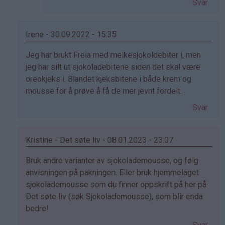
Svar
på
av
Anonym
Irene - 30.09.2022 - 15:35
(ikke
Som
Jeg har brukt Freia med melkesjokoldebiter i, men
bekreftet)
svar
jeg har silt ut sjokoladebitene siden det skal være
på
oreokjeks i. Blandet kjeksbitene i både krem og
av
mousse for å prøve å få de mer jevnt fordelt.
petter
Svar
(ikke
bekreftet)
Kristine - Det søte liv - 08.01.2023 - 23:07
Som
Bruk andre varianter av sjokolademousse, og følg
svar
anvisningen på pakningen. Eller bruk hjemmelaget
på
sjokolademousse som du finner oppskrift på her på
av
Det søte liv (søk Sjokolademousse), som blir enda
petter
bedre!
(ikke