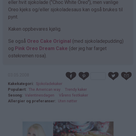
eller hvit sjokolade ("Choc White Oreo"), men vanlige
Oreo kjeks og/eller sjokoladesaus kan også brukes til
pynt.
Kaken oppbevares kjølig.
Se også
Oreo Cake Original
(med sjokoladepudding)
og
Pink Oreo Dream Cake
(der jeg har farget
ostekremen rosa).
03.05.2008
Kakekategori
Sjokoladekaker
Populært
The American way
Trendy kaker
Sesong
Valentinesdagen
Vårens festkaker
Allergier og preferanser
Uten nøtter