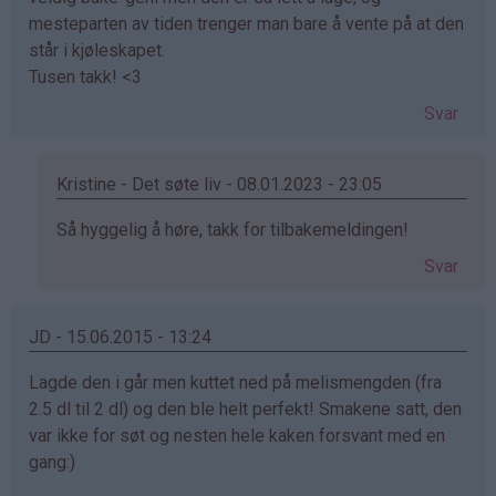
mesteparten av tiden trenger man bare å vente på at den
står i kjøleskapet.
Tusen takk! <3
Svar
Kristine - Det søte liv - 08.01.2023 - 23:05
Som
Så hyggelig å høre, takk for tilbakemeldingen!
svar
Svar
på
av
Val
JD - 15.06.2015 - 13:24
(ikke
Lagde den i går men kuttet ned på melismengden (fra
bekreftet)
2.5 dl til 2 dl) og den ble helt perfekt! Smakene satt, den
var ikke for søt og nesten hele kaken forsvant med en
gang:)