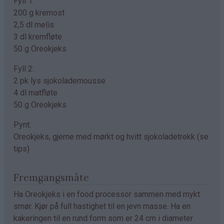
Fyll 1:
200 g kremost
2,5 dl melis
3 dl kremfløte
50 g Oreokjeks
Fyll 2:
2 pk lys sjokolademousse
4 dl matfløte
50 g Oreokjeks
Pynt:
Oreokjeks, gjerne med mørkt og hvitt sjokoladetrekk (se
tips)
Fremgangsmåte
Ha Oreokjeks i en food processor sammen med mykt
smør. Kjør på full hastighet til en jevn masse. Ha en
kakeringen til en rund form som er 24 cm i diameter