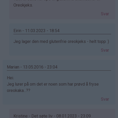
svar
Oreokjeks.
på
Svar
av
Anonym
(ikke
Eirin - 11.03.2023 - 18:54
bekreftet)
Som
Jeg lager den med glutenfrie oreokjeks - helt topp :)
svar
Svar
på
av
Anonym
Marian - 13.05.2016 - 23:04
(ikke
Hei.
bekreftet)
Jeg lurer på om det er noen som har prøvd å fryse
oreokaka...??
Svar
Kristine - Det søte liv - 08.01.2023 - 23:09