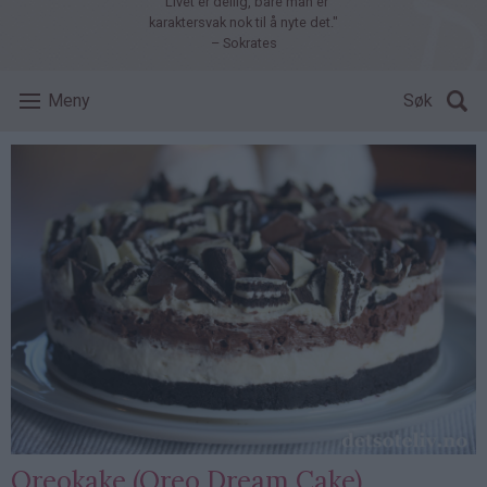
"Livet er deilig, bare man er
karaktersvak nok til å nyte det."
– Sokrates
Meny
Søk
Oreokake (Oreo Dream Cake)