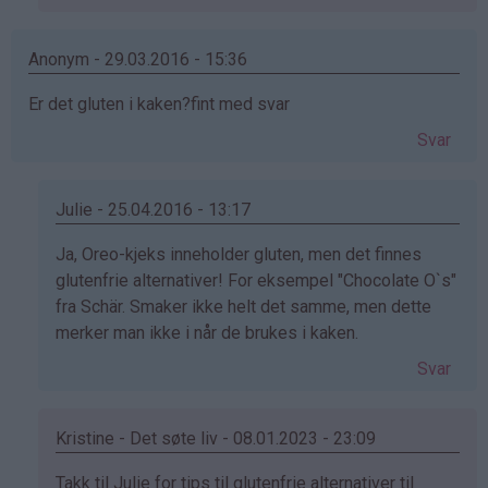
på
av
Ina
Anonym - 29.03.2016 - 15:36
(ikke
Er det gluten i kaken?fint med svar
bekreftet)
Svar
Julie - 25.04.2016 - 13:17
Som
Ja, Oreo-kjeks inneholder gluten, men det finnes
svar
glutenfrie alternativer! For eksempel "Chocolate O`s"
på
fra Schär. Smaker ikke helt det samme, men dette
av
merker man ikke i når de brukes i kaken.
Anonym
Svar
(ikke
bekreftet)
Kristine - Det søte liv - 08.01.2023 - 23:09
Som
Takk til Julie for tips til glutenfrie alternativer til