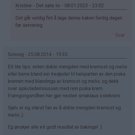
(ikke
Kristine - Det søte liv - 08.01.2023 - 23:02
bekreftet)
Som
Det går veldig fint å lage denne kaken ferdig dagen
svar
før servering.
på
Svar
av
Ragnhild
(ikke
Solveig - 25.08.2014 - 19:35
bekreftet)
Eit lite tips: enten doble mengden med kremost og melis
eller berre bland ein tredjedel til halvparten av den piska
kremen med blandinga av kremost og melis, og dekk
over sjokolademoussen med rein piska krem.
Framgongsmåten her gjer nesten smaklaus ostekrem.
Sjølv er eg størst fan av å doble mengden kremost og
melis ;)
Eg ønskjer alle eit godt resultat av bakinga! :)