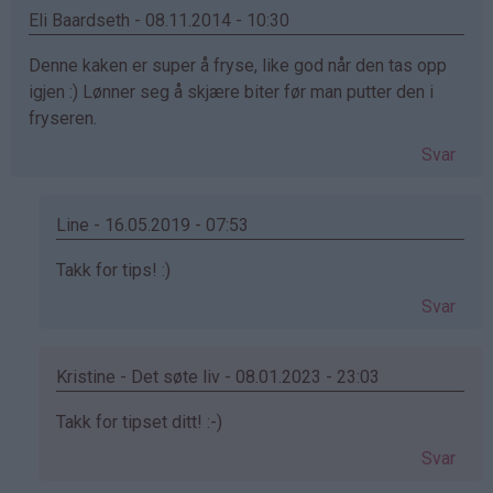
(ikke
Eli Baardseth - 08.11.2014 - 10:30
bekreftet)
Denne kaken er super å fryse, like god når den tas opp
igjen :) Lønner seg å skjære biter før man putter den i
fryseren.
Svar
Line - 16.05.2019 - 07:53
Som
Takk for tips! :)
svar
Svar
på
av
Eli
Kristine - Det søte liv - 08.01.2023 - 23:03
Baardseth
Som
Takk for tipset ditt! :-)
(ikke
svar
bekreftet)
Svar
på