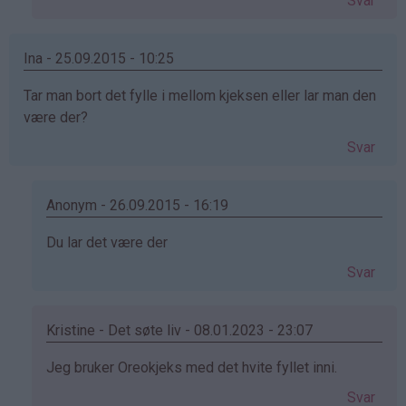
Svar
bekreftet)
Ina - 25.09.2015 - 10:25
Tar man bort det fylle i mellom kjeksen eller lar man den
være der?
Svar
Anonym - 26.09.2015 - 16:19
Som
Du lar det være der
svar
Svar
på
av
Ina
Kristine - Det søte liv - 08.01.2023 - 23:07
(ikke
Som
Jeg bruker Oreokjeks med det hvite fyllet inni.
bekreftet)
svar
Svar