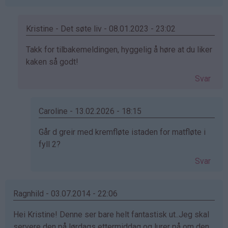
Kristine - Det søte liv - 08.01.2023 - 23:02
Som
Takk for tilbakemeldingen, hyggelig å høre at du liker
svar
kaken så godt!
på
Svar
av
Martine
(ikke
Caroline - 13.02.2026 - 18:15
bekreftet)
Som
Går d greir med kremfløte istaden for matfløte i
svar
fyll 2?
på
Svar
av
Kristine
-
Ragnhild - 03.07.2014 - 22:06
Det…
Hei Kristine! Denne ser bare helt fantastisk ut..Jeg skal
servere den på lørdags ettermiddag og lurer på om den