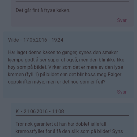
Som
Det går fint å fryse kaken.
svar
Svar
på
av
Marian
Vilde - 17.05.2016 - 19:24
(ikke
Har laget denne kaken to ganger, synes den smaker
bekreftet)
kjempe godt å ser super ut også, men den blir ikke like
høy som på bildet. Virker som det er mere av den lyse
kremen (fyll 1) på bildet enn det blir hoss meg Følger
oppskriften nøye, men er det noe som er feil?
Svar
K. - 21.06.2016 - 11:08
Som
Tror nok garantert at hun har doblet iallefall
svar
kremostfyllet for å få den slik som på bildet! Syns