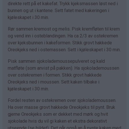
direkte rett på et kakefat. Trykk kjeksmassen løst ned i
bunnen og ut i kantene. Sett fatet med kakeringen i
kjøleskapet i 30 min.
Rør sammen kremost og melis. Pisk kremfløten til krem
og vend inn i osteblandingen. Ha ca 2/3 av ostekremen
over kjeksbunnen i kakeformen. Stikk grovt hakkede
Oreokjeks ned i ostemassen. Sett i kjøleskapet i 30 min.
Pisk sammen sjokolademoussepulveret og kald
matfløte (som anvist på pakken). Ha sjokolademoussen
over ostekremen i formen. Stikk grovt hakkede
Oreokjeks ned i moussen. Sett kaken tilbake i
kjøleskapet i 30 min.
Fordel resten av ostekremen over sjokolademoussen.
Ha over masse grovt hakkede Oreokjeks til pynt. Bruk
gjerne Oreokjeks som er dekket med mørk og hvit
sjokolade hvis du vil gi kaken et ekstra dekorativt
utseende (se bildet). Det går også an å pynte kaken med