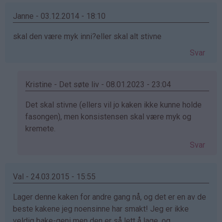
av
Eli
Janne - 03.12.2014 - 18:10
Baardseth
skal den være myk inni?eller skal alt stivne
(ikke
bekreftet)
Svar
Kristine - Det søte liv - 08.01.2023 - 23:04
Som
Det skal stivne (ellers vil jo kaken ikke kunne holde
svar
fasongen), men konsistensen skal være myk og
på
kremete.
av
Svar
Janne
(ikke
bekreftet)
Val - 24.03.2015 - 15:55
Lager denne kaken for andre gang nå, og det er en av de
beste kakene jeg noensinne har smakt! Jeg er ikke
veldig bake-geni men den er så lett å lage, og