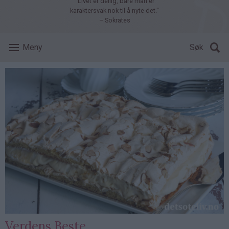
"Livet er deilig, bare man er
karaktersvak nok til å nyte det."
– Sokrates
Meny
Søk
Verdens Beste