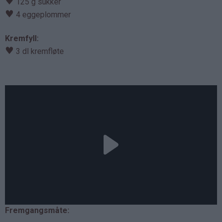
♥
125 g sukker
♥
4 eggeplommer
Kremfyll:
♥
3 dl kremfløte
Fremgangsmåte: