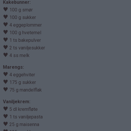
Kakebunner:
♥
100 g smør
♥
100 g sukker
♥
4 eggeplommer
♥
100 g hvetemel
♥
1 ts bakepulver
♥
2 ts vaniljesukker
♥
4 ss melk
Marengs:
♥
4 eggehviter
♥
175 g sukker
♥
75 g mandelflak
Vaniljekrem:
♥
5 dl kremfløte
♥
1 ts vaniljepasta
♥
25 g maisenna