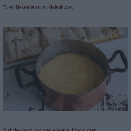
Ta vaniljekremen ut av kjøleskapet.
Pisk den raskt opp med elektrisk håndmikser.