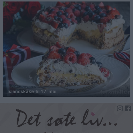
Hopp
til
hovedinnhold