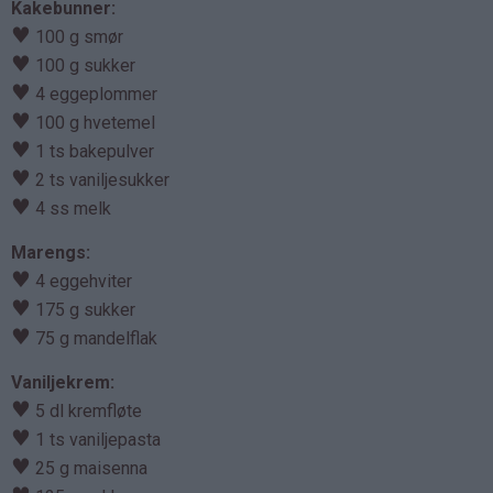
Kakebunner:
♥
100 g smør
♥
100 g sukker
♥
4 eggeplommer
♥
100 g hvetemel
♥
1 ts bakepulver
♥
2 ts vaniljesukker
♥
4 ss melk
Marengs:
♥
4 eggehviter
♥
175 g sukker
♥
75 g mandelflak
Vaniljekrem:
♥
5 dl kremfløte
♥
1 ts vaniljepasta
♥
25 g maisenna