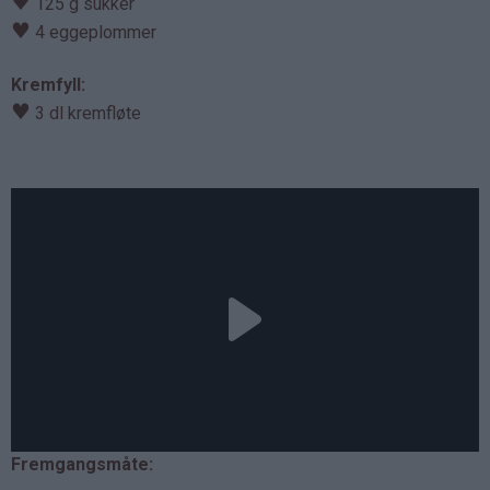
♥
125 g sukker
♥
4 eggeplommer
Kremfyll:
♥
3 dl kremfløte
Fremgangsmåte: