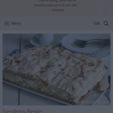
"Livet er deilig, bare man er
karaktersvak nok til å nyte det."
– Sokrates
Meny
Søk
Verdens Beste