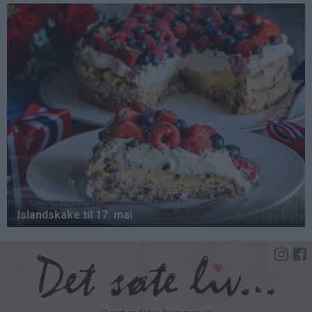
Hopp
til
hovedinnhold