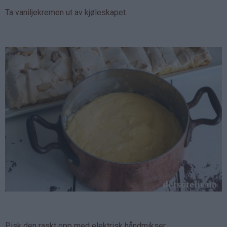
Ta vaniljekremen ut av kjøleskapet.
Pisk den raskt opp med elektrisk håndmikser.