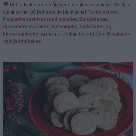
♥
Det er kjekt med småkaker som skjæres i skiver. Se flere
varianter her på Det søte liv, blant annet
Tyske skiver
,
Pepperkakeskiver med mandler
,
Bondekaker
,
Sjokoladesmåkaker
,
Sitronkjeks
,
Sjokolade- og
klementinkjeks
og min personlige favoritt:
Lisa Berglunds
vaniljesmåkaker
.