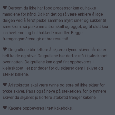
♥
Dersom du ikke har food processor kan du hakke
mandlene for hånd. Da kan det også være enklere å lage
deigen ved å først piske sammen mykt smør og sukker til
smørkrem, så piske inn sitronskall og egget, og til slutt kna
inn hvetemel og fint hakkede mandler. Begge
fremgangsmåtene gir et bra resultat!
♥
Deigrullene blir lettere å skjære i tynne skiver når de er
helt kalde og stive. Deigrullene bør derfor stå i kjøleskapet
over natten. Deigrullene kan også fint oppbevares i
kjøleskapet i et par dager før du skjærer dem i skiver og
steker kakene.
♥
Aristokrater skal være tynne og sprø så ikke skjær for
tykke skiver. Pass også nøye på steketiden, for jo tynnere
skiver du skjærer, jo kortere steketid trenger kakene.
♥
Kakene oppbevares i tett kakeboks.