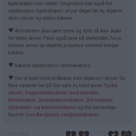
kjøleskapet over natten. Deigrullene kan også fint
oppbevares i kjøleskapet i et par dager før du skjærer
dem i skiver og steker kakene.
♥
Aristokrater skal være tynne og sprø så ikke skjær
for tykke skiver. Pass også nøye på steketiden, for jo
tynnere skiver du skjærer, jo kortere steketid trenger
kakene.
♥
Kakene oppbevares i tett kakeboks.
♥
Det er kjekt med småkaker som skjæres i skiver. Se
flere varianter her på Det søte liv, blant annet
Tyske
skiver
,
Pepperkakeskiver med mandler
,
Bondekaker
,
Sjokoladesmåkaker
,
Sitronkjeks
,
Sjokolade- og klementinkjeks
og min personlige
favoritt:
Lisa Berglunds vaniljesmåkaker
.
24.11.2025