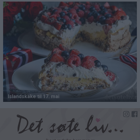
Hopp
til
hovedinnhold