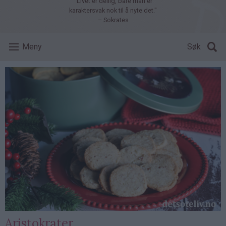
"Livet er deilig, bare man er
karaktersvak nok til å nyte det."
– Sokrates
Meny
Søk
Aristokrater