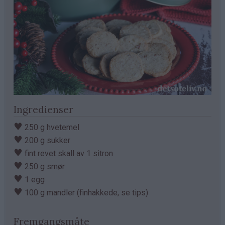
Ingredienser
♥
250 g hvetemel
♥
200 g sukker
♥
fint revet skall av 1 sitron
♥
250 g smør
♥
1 egg
♥
100 g mandler (finhakkede, se tips)
Fremgangsmåte