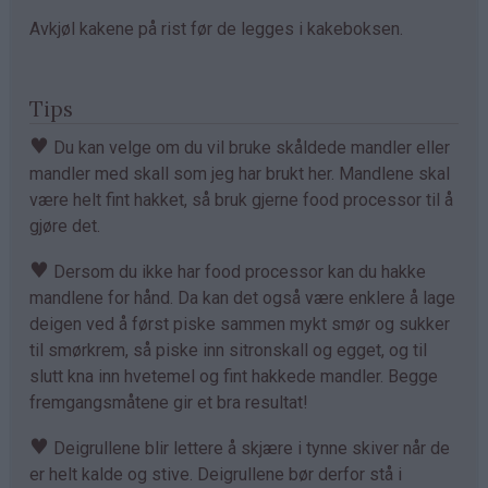
Avkjøl kakene på rist før de legges i kakeboksen.
Tips
♥
Du kan velge om du vil bruke skåldede mandler eller
mandler med skall som jeg har brukt her. Mandlene skal
være helt fint hakket, så bruk gjerne food processor til å
gjøre det.
♥
Dersom du ikke har food processor kan du hakke
mandlene for hånd. Da kan det også være enklere å lage
deigen ved å først piske sammen mykt smør og sukker
til smørkrem, så piske inn sitronskall og egget, og til
slutt kna inn hvetemel og fint hakkede mandler. Begge
fremgangsmåtene gir et bra resultat!
♥
Deigrullene blir lettere å skjære i tynne skiver når de
er helt kalde og stive. Deigrullene bør derfor stå i