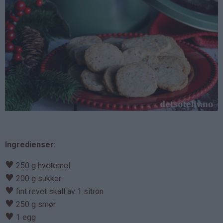
Ingredienser:
♥
250 g hvetemel
♥
200 g sukker
♥
fint revet skall av 1 sitron
♥
250 g smør
♥
1 egg