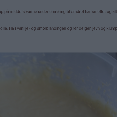
pp på middels varme under omrøring til smøret har smeltet og alt
lle. Ha i vanilje- og smørblandingen og rør deigen jevn og klum