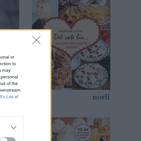
sonal or
ection to
ou may
 personal
out of the
 downstream
B’s List of