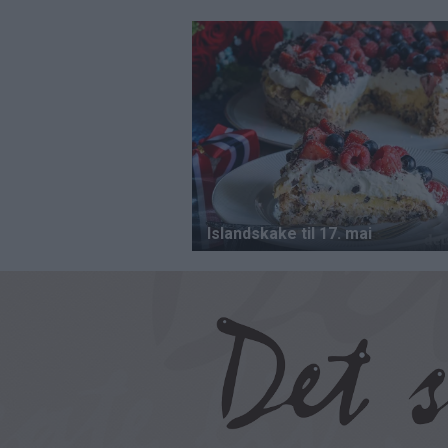
Hopp
til
hovedinnhold