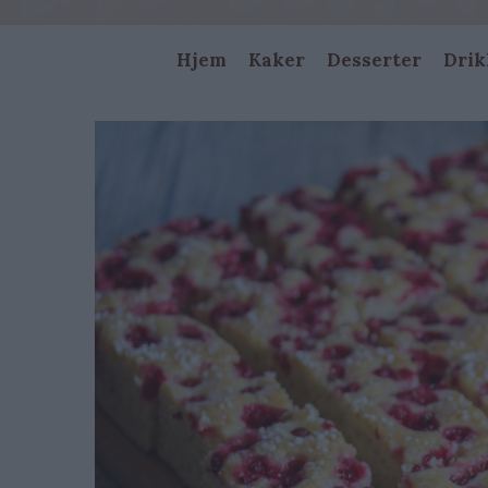
Main
Hjem
Kaker
Desserter
Drik
navigation