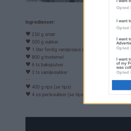
I want t
Opted 
I want t
Ingredienser:
Opted 
♥
250 g smør
I want 
♥
500 g sukker
Advertis
Opted 
♥
1 liter ferdig vaniljesaus (se tips)
♥
800 g hvetemel
I want t
of my P
♥
6 ts bakepulver
was col
♥
3 ts vaniljesukker
Opted 
- -
♥
400 g rips (se tips)
♥
4 ss perlesukker (se tips)