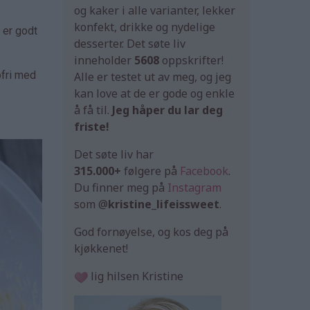
og kaker i alle varianter, lekker
konfekt, drikke og nydelige
 er godt
desserter. Det søte liv
inneholder
5608
oppskrifter!
pfri med
Alle er testet ut av meg, og jeg
kan love at de er gode og enkle
å få til.
Jeg håper du lar deg
friste!
Det søte liv har
315.000+
følgere på
Facebook
.
Du finner meg på
Instagram
som @
kristine_lifeissweet
.
God fornøyelse, og kos deg på
kjøkkenet!
lig hilsen Kristine