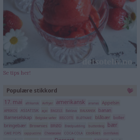
Se tips her!
Populære stikkord
17. mai
amerikansk
Appelsin
afrikansk
Airfryer
ananas
banan
ASIATISK
APRIKOS
açai
BAGELS
Baklava
BALKANSK
Barneselskap
blåbær
boller
Belgiske vafler
BISCOTTI
BLØTKAKE
bær
bringebær
Brownies
BRØD
Brødpudding
butterdeig
cookies
CAKE POPS
cappuccino
Cheesecake
COCA-COLA
cornflakes