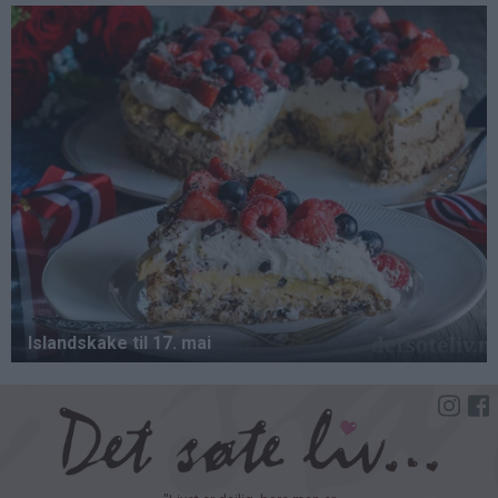
Hopp
til
hovedinnhold