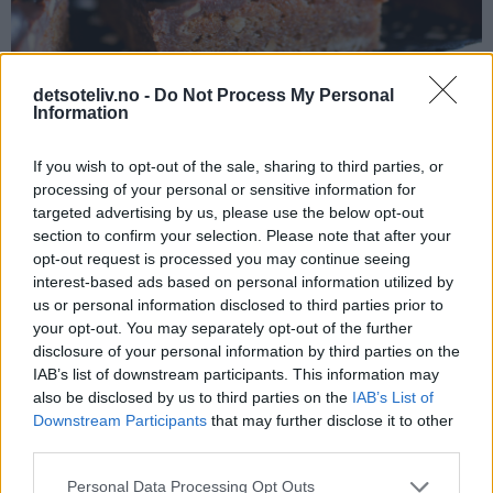
detsoteliv.no -
Do Not Process My Personal
Information
Brownies med M-sjokolade
If you wish to opt-out of the sale, sharing to third parties, or
processing of your personal or sensitive information for
08.12.2004
targeted advertising by us, please use the below opt-out
"M-sjokolade" består av hele, usaltede peanøtter som er
section to confirm your selection. Please note that after your
dekket med et tykt lag melkesjokolade. Sjokoladen er
opt-out request is processed you may continue seeing
både min mann og min egens favorittsjokolade. (Jeg
interest-based ads based on personal information utilized by
lurer på hvor mange gule poser med M vi har klart å
us or personal information disclosed to third parties prior to
your opt-out. You may separately opt-out of the further
gumle opp på diverse kinobesøk igjennom årene....)
disclosure of your personal information by third parties on the
Selvfølgelig måtte jeg derfor prøve å lage "Brownies
IAB’s list of downstream participants. This information may
med M-sjokolade".
also be disclosed by us to third parties on the
IAB’s List of
Downstream Participants
that may further disclose it to other
Jeg har brukt den nye melkesjokoladen med hakkede M-
third parties.
sjokolader både i deigen og i glasuren. Alternativt kan du
selv hakke opp M-sjokolade og ha i deigen. På
Personal Data Processing Opt Outs