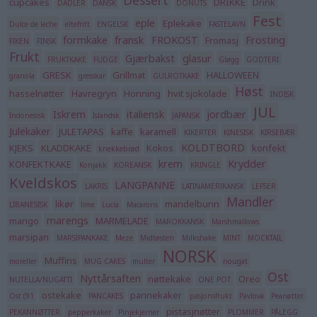
Dessert
cupcakes
DRIKKE
Drink
DADLER
DANSK
DONUTS
Fest
eple
Eplekake
Dulce de leche
eltefritt
ENGELSK
FASTELAVN
formkake
fransk
FROKOST
Frosting
Fromasj
FIKEN
FINSK
Frukt
Gjærbakst
glasur
FRUKTKAKE
FUDGE
Gløgg
GODTERI
GRESK
Grillmat
HALLOWEEN
granola
gresskar
GULROTKAKE
Høst
hasselnøtter
Havregryn
Honning
hvit sjokolade
INDISK
JUL
Iskrem
italiensk
jordbær
Indonesisk
Islandsk
JAPANSK
Julekaker
JULETAPAS
kaffe
karamell
KIKERTER
KINESISK
KIRSEBÆR
KOLDTBORD
KJEKS
KLADDKAKE
Kokos
konfekt
knekkebrød
krem
Krydder
KONFEKTKAKE
Konjakk
KOREANSK
KRINGLE
Kveldskos
LANGPANNE
LAKRIS
LATINAMERIKANSK
LEFSER
Mandler
likør
mandelbunn
LIBANESISK
lime
Lucia
Macarons
marengs
mango
MARMELADE
MAROKKANSK
Marshmallows
marsipan
MARSIPANKAKE
Meze
Midtøsten
Milkshake
MINT
MOCKTAIL
NORSK
Muffins
moreller
MUG CAKES
multer
nougat
Ost
Nyttårsaften
nøttekake
Oreo
NUTELLA/NUGATTI
ONE POT
ostekake
pannekaker
Ost (91
PANCAKES
pasjonsfrukt
Pavlova
Peanøtter
pistasjnøtter
PEKANNØTTER
pepperkaker
Pinjekjerner
PLOMMER
PÅLEGG