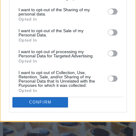
toppen av kaken har jeg pyntet med hele M-sjokolader.
I want to opt-out of the Sharing of my
Vi synes begge at kaken definitivt ble ENDA bedre enn
personal data.
M-sjokoladen er i seg selv!! Oppskriften er til stor
Opted In
langpanne.
I want to opt-out of the Sale of my
Personal Data.
Opted In
I want to opt-out of processing my
Les mer
Personal Data for Targeted Advertising.
Opted In
Kategorier:
Langpannekaker
I want to opt-out of Collection, Use,
Retention, Sale, and/or Sharing of my
Personal Data that Is Unrelated with the
Purposes for which it was collected.
PubGalaxy
Opted In
ads
CONFIRM