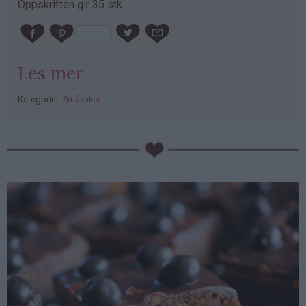
Oppskriften gir 35 stk.
Les mer
Kategorier:
Småkaker
PubGalaxy
ads