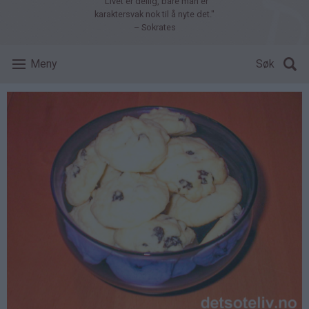
"Livet er deilig, bare man er
karaktersvak nok til å nyte det."
– Sokrates
Meny
Søk