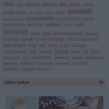
Påske
Rabarbra
RAW FOOD
RIPS
rosiner
pære
RISGRØT
sjokolade
Sitron
sirup
Rullekake
SAFRAN
saft
Scones
Sjokoladekake
sjokoladefondant
SJOKOLADEMOUSSE
Smoothie
småkaker
SMOOTHIE BOWLS
SMULDREPAI
snacks
SOLBÆR
Sommer
SPISELIG JULEGAVE
SORBET
SPANSK
stikkelsbær
surmelk
svensk
SYLTETØY
SUKSESSKAKE
SØTET KONDENSERT MELK
Søtt & sunt
TERTE
TAHINI
TAPAS
Tex-Mex
THAILANDSK
Tropisk
TIKTOK-TREND
TOAST
TRANEBÆR
TYRKISK
TYSK
Tyttebær
VALENTINES
valnøtter
Vanilje
vaniljekrem
tørket frukt
vafler
Vannbakkels
VANNMELON
Varm drikke
vietnamesisk
VIKINGMELK
yoghurt
WIENERBRØD
Østerriksk
Mine bøker