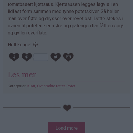
tomatbasert kjøttsaus. Kjøttsausen legges lagvis i en
ildfast form sammen med tynne potetskiver. Så heller
man over fløte og drysser over revet ost. Dette stekes i
ovnen til potetene er møre og gratengen har fått en sprø
og gyllen overflate.
Helt konge! 🤩
Les mer
Kategorier:
Kjøtt
,
Ovnsbakte retter
,
Potet
PubGalaxy
ads
Sider
Load more