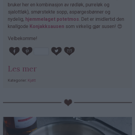
bruker her en kombinasjon av rødløk, purreløk og
sjalottløk), smørstekte sopp, aspargesbønner og
nydelig,
hjemmelaget potetmos
. Det er imidlertid den
knallgode
Konjakksausen
som virkelig gjør susen! 😍
Velbekomme!
Les mer
Kategorier:
Kjøtt
PubGalaxy
ads