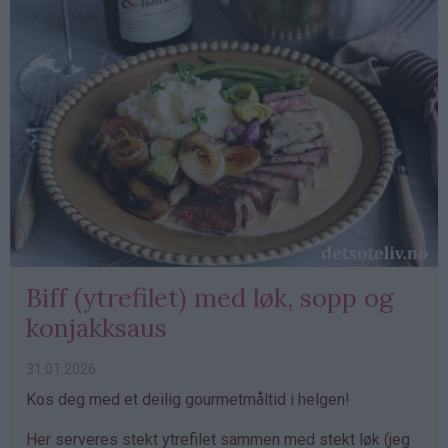
Biff (ytrefilet) med løk, sopp og
konjakksaus
31.01.2026
Kos deg med et deilig gourmetmåltid i helgen!
Her serveres stekt ytrefilet sammen med stekt løk (jeg