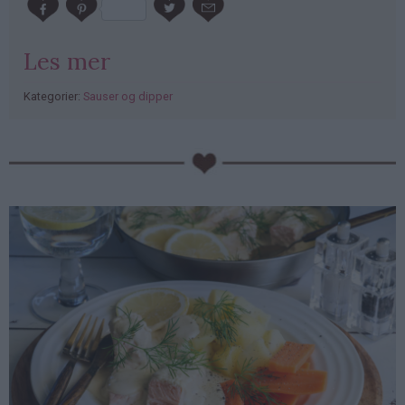
Les mer
Kategorier:
Sauser og dipper
PubGalaxy
ads