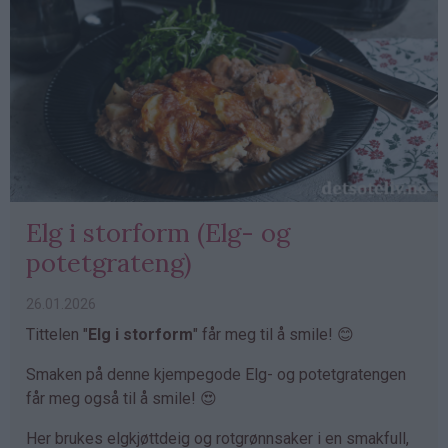
Elg i storform (Elg- og
potetgrateng)
26.01.2026
Tittelen "
Elg i storform
" får meg til å smile! 😊
Smaken på denne kjempegode Elg- og potetgratengen
får meg også til å smile! 😍
Her brukes elgkjøttdeig og rotgrønnsaker i en smakfull,