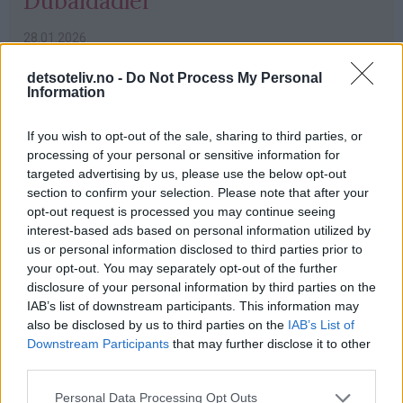
Dubaidadler
28.01.2026
Dubai-sjokolade
har tatt verden med storm!
detsoteliv.no -
Do Not Process My Personal
Information
Her er en litt sunnere variant der den karakteristiske
kadayif-og pistasjkremen
fylles i dadler, som deretter
If you wish to opt-out of the sale, sharing to third parties, or
dyppes i smeltet sjokolade.
processing of your personal or sensitive information for
targeted advertising by us, please use the below opt-out
Himmel og hav – så gode dadler! 😍
section to confirm your selection. Please note that after your
opt-out request is processed you may continue seeing
interest-based ads based on personal information utilized by
us or personal information disclosed to third parties prior to
Les mer
your opt-out. You may separately opt-out of the further
disclosure of your personal information by third parties on the
Kategorier:
Konfekt
IAB’s list of downstream participants. This information may
also be disclosed by us to third parties on the
IAB’s List of
Downstream Participants
that may further disclose it to other
third parties.
PubGalaxy
ads
Personal Data Processing Opt Outs