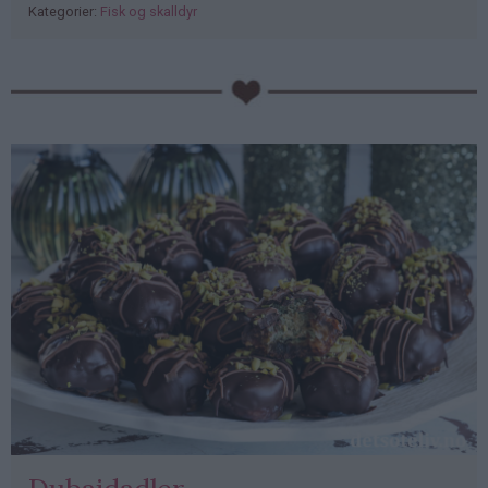
Kategorier:
Fisk og skalldyr
PubGalaxy
ads