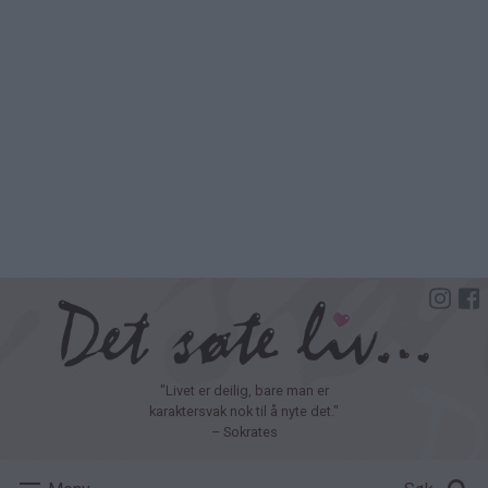
Hopp
til
hovedinnhold
"Livet er deilig, bare man er
karaktersvak nok til å nyte det."
– Sokrates