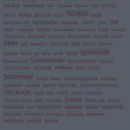
marsipan
MARSIPANKAKE
Meze
Midtøsten
Milkshake
MINT
MOCKTAIL
NORSK
Muffins
moreller
MUG CAKES
multer
nougat
Ost
Nyttårsaften
nøttekake
Oreo
NUTELLA/NUGATTI
ONE POT
ostekake
pannekaker
Ost (91
PANCAKES
pasjonsfrukt
Pavlova
Peanøtter
pistasjnøtter
PEKANNØTTER
pepperkaker
Pinjekjerner
PLOMMER
PÅLEGG
Påske
Rabarbra
RAW FOOD
RIPS
rosiner
pære
RISGRØT
sjokolade
Sitron
sirup
Rullekake
SAFRAN
saft
Scones
Sjokoladekake
sjokoladefondant
SJOKOLADEMOUSSE
Smoothie
småkaker
SMOOTHIE BOWLS
SMULDREPAI
snacks
SOLBÆR
Sommer
SPISELIG JULEGAVE
SORBET
SPANSK
stikkelsbær
surmelk
svensk
SYLTETØY
SUKSESSKAKE
SØTET KONDENSERT MELK
Søtt & sunt
TERTE
TAHINI
TAPAS
Tex-Mex
THAILANDSK
Tropisk
TIKTOK-TREND
TOAST
TRANEBÆR
TYRKISK
TYSK
Tyttebær
VALENTINES
valnøtter
Vanilje
vaniljekrem
tørket frukt
vafler
Vannbakkels
VANNMELON
Varm drikke
vietnamesisk
VIKINGMELK
yoghurt
WIENERBRØD
Østerriksk