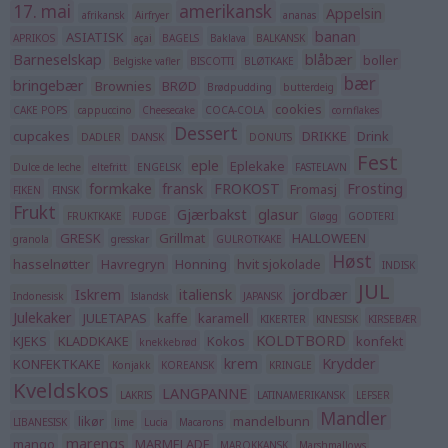
17. mai
amerikansk
Appelsin
afrikansk
Airfryer
ananas
banan
ASIATISK
APRIKOS
açai
BAGELS
Baklava
BALKANSK
Barneselskap
blåbær
boller
Belgiske vafler
BISCOTTI
BLØTKAKE
bær
bringebær
Brownies
BRØD
Brødpudding
butterdeig
cookies
CAKE POPS
cappuccino
Cheesecake
COCA-COLA
cornflakes
Dessert
cupcakes
DRIKKE
Drink
DADLER
DANSK
DONUTS
Fest
eple
Eplekake
Dulce de leche
eltefritt
ENGELSK
FASTELAVN
formkake
fransk
FROKOST
Frosting
Fromasj
FIKEN
FINSK
Frukt
Gjærbakst
glasur
FRUKTKAKE
FUDGE
Gløgg
GODTERI
GRESK
Grillmat
HALLOWEEN
granola
gresskar
GULROTKAKE
Høst
hasselnøtter
Havregryn
Honning
hvit sjokolade
INDISK
JUL
Iskrem
italiensk
jordbær
Indonesisk
Islandsk
JAPANSK
Julekaker
JULETAPAS
kaffe
karamell
KIKERTER
KINESISK
KIRSEBÆR
KOLDTBORD
KJEKS
KLADDKAKE
Kokos
konfekt
knekkebrød
krem
Krydder
KONFEKTKAKE
Konjakk
KOREANSK
KRINGLE
Kveldskos
LANGPANNE
LAKRIS
LATINAMERIKANSK
LEFSER
Mandler
likør
mandelbunn
LIBANESISK
lime
Lucia
Macarons
marengs
mango
MARMELADE
MAROKKANSK
Marshmallows