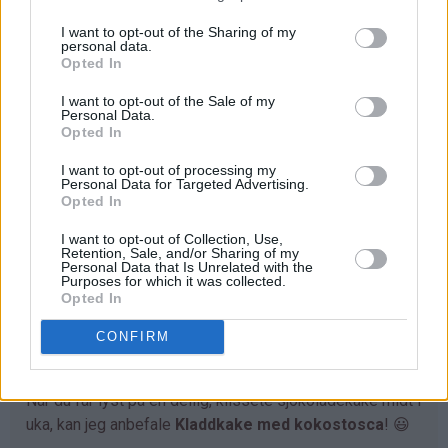
I want to opt-out of the Sharing of my
personal data.
Opted In
I want to opt-out of the Sale of my
Personal Data.
Opted In
I want to opt-out of processing my
Personal Data for Targeted Advertising.
Opted In
I want to opt-out of Collection, Use,
Retention, Sale, and/or Sharing of my
Personal Data that Is Unrelated with the
Purposes for which it was collected.
Opted In
Kladdkake med kokostosca
CONFIRM
27.01.2026
Når du får lyst på en deilig, klissete sjokoladekake midt i
uka, kan jeg anbefale
Kladdkake med kokostosca
! 😃