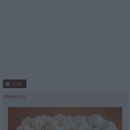
print
Pikekyss