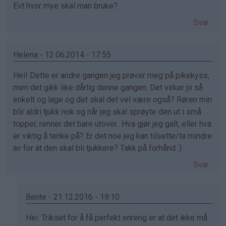
Evt hvor mye skal man bruke?
Svar
Helena - 12.06.2014 - 17:55
Hei! Dette er andre gangen jeg prøver meg på pikekyss,
men det gikk like dårlig denne gangen. Det virker jo så
enkelt og lage og det skal det vel være også? Røren min
blir aldri tjukk nok og når jeg skal sprøyte den ut i små
topper, renner det bare utover.. Hva gjør jeg galt, eller hva
er viktig å tenke på? Er det noe jeg kan tilsette/ta mindre
av for at den skal bli tjukkere? Takk på forhånd :)
Svar
Bente - 21.12.2016 - 19:10
Som
Hei. Trikset for å få perfekt enreng er at det ikke må