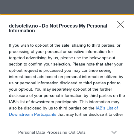
detsoteliv.no -
Do Not Process My Personal
Information
If you wish to opt-out of the sale, sharing to third parties, or
processing of your personal or sensitive information for
targeted advertising by us, please use the below opt-out
section to confirm your selection. Please note that after your
opt-out request is processed you may continue seeing
interest-based ads based on personal information utilized by
us or personal information disclosed to third parties prior to
55 kommentarer
your opt-out. You may separately opt-out of the further
disclosure of your personal information by third parties on the
IAB’s list of downstream participants. This information may
Linn - 11.12.2013 - 14:18
also be disclosed by us to third parties on the
IAB’s List of
Downstream Participants
that may further disclose it to other
Hei! Har hørt at pikekyss holder seg i flere måneder?
third parties.
Hvor lenge holder de seg, og skal de oppbevares kaldt?
Tenkte å gi bort et glass med slike i julegave :)
Personal Data Processing Opt Outs