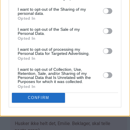
Svar
I want to opt-out of the Sharing of my
personal data.
Opted In
Kristine - Det søte liv - 13.12.2013 - 15:56
I want to opt-out of the Sale of my
Personal Data.
Som
Ja, pikekyss holder seg lenge. Oppbevar gjerne i en
Opted In
svar
vanlig tett kakeboks. Trenger ikke stå kaldt.
I want to opt-out of processing my
på
Svar
Personal Data for Targeted Advertising.
av
Opted In
Linn
I want to opt-out of Collection, Use,
(ikke
Emilie - 29.12.2013 - 17:18
Retention, Sale, and/or Sharing of my
Personal Data that Is Unrelated with the
bekreftet)
Purposes for which it was collected.
Hvor mange pikekyss blir det av denne oppskriften?
Opted In
Svar
CONFIRM
Kristine - Det søte liv - 08.01.2014 - 21:08
Som
Husker ikke helt det, Emilie. Beklager, skal telle