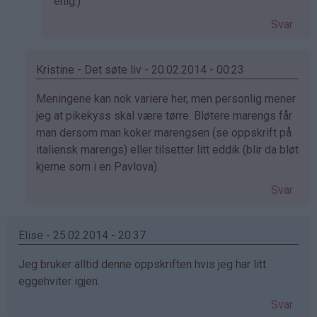
Som
enig:)
svar
Svar
på
av
miika
Kristine - Det søte liv - 20.02.2014 - 00:23
(ikke
Som
Meningene kan nok variere her, men personlig mener
bekreftet)
svar
jeg at pikekyss skal være tørre. Bløtere marengs får
på
man dersom man koker marengsen (se oppskrift på
av
italiensk marengs) eller tilsetter litt eddik (blir da bløt
June
kjerne som i en Pavlova).
(ikke
Svar
bekreftet)
Elise - 25.02.2014 - 20:37
Jeg bruker alltid denne oppskriften hvis jeg har litt
eggehviter igjen.
Svar