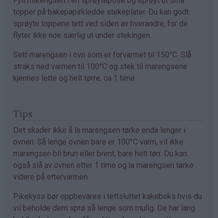
Fyll marengsen i en sprøytepose og sprøyt ut små
topper på bakepapirkledde stekeplater. Du kan godt
sprøyte toppene tett ved siden av hverandre, for de
flyter ikke noe særlig ut under stekingen.
Sett marengsen i ovn som er forvarmet til 150°C. Slå
straks ned varmen til 100°C og stek til marengsene
kjennes lette og helt tørre, ca 1 time.
Tips
Det skader ikke å la marengsen tørke enda lenger i
ovnen. Så lenge ovnen bare er 100°C varm, vil ikke
marengsen bli brun eller brent, bare helt tørr. Du kan
også slå av ovnen etter 1 time og la marengsen tørke
videre på ettervarmen.
Pikekyss bør oppbevares i tettsluttet kakeboks hvis du
vil beholde dem sprø så lenge som mulig. De har lang