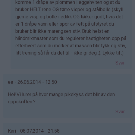
svar
komme 1 dråpe av plommen i eggehviten og at du
på
bruker HELT rene OG tørre visper og stålbolle (skyll
av
gjerne visp og bolle i edikk OG tørker godt, hvis det
Helena
er 1 dråpe vann eller spor av fett på utstyret du
(ikke
bruker blir ikke marengsen stiv. Bruk helst en
bekreftet)
håndmixmaster som du regulerer hastigheten opp på
etterhvert som du merker at massen blir tykk og stiv,
litt trening så får du det til - ikke gi deg :). Lykke til :)
Svar
ee - 26.06.2014 - 12:50
Hei!Vi lurer på hvor mange pikekyss det blir av den
oppskriften.?
Svar
Kari - 08.07.2014 - 21:58