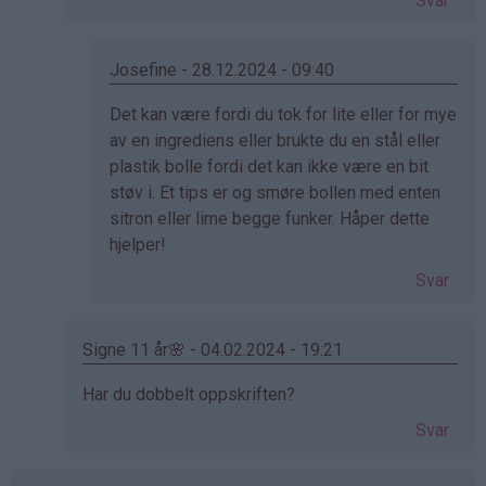
Svar
på
av
Wenche
Josefine - 28.12.2024 - 09:40
(ikke
Som
Det kan være fordi du tok for lite eller for mye
bekreftet)
svar
av en ingrediens eller brukte du en stål eller
på
plastik bolle fordi det kan ikke være en bit
av
støv i. Et tips er og smøre bollen med enten
Morgan
sitron eller lime begge funker. Håper dette
(ikke
hjelper!
bekreftet)
Svar
Signe 11 år🌸 - 04.02.2024 - 19:21
Som
Har du dobbelt oppskriften?
svar
Svar
på
av