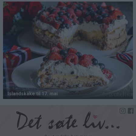
Hopp
til
hovedinnhold