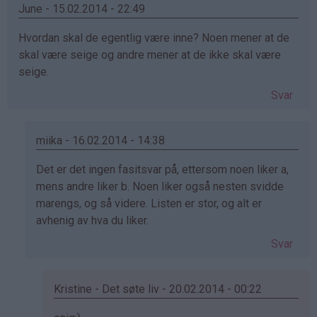
Wenche
June - 15.02.2014 - 22:49
(ikke
Hvordan skal de egentlig være inne? Noen mener at de
bekreftet)
skal være seige og andre mener at de ikke skal være
seige.
Svar
miika - 16.02.2014 - 14:38
Som
Det er det ingen fasitsvar på, ettersom noen liker a,
svar
mens andre liker b. Noen liker også nesten svidde
på
marengs, og så videre. Listen er stor, og alt er
av
avhenig av hva du liker.
June
Svar
(ikke
bekreftet)
Kristine - Det søte liv - 20.02.2014 - 00:22