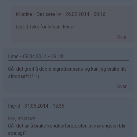
Kristine - Det søte liv - 26.02.2014 - 00:16
Som
Lurt:-) Takk for hilsen, Elise!
svar
Svar
på
av
Elise
Lene - 08.04.2014 - 19:18
(ikke
Går det greit å doble ingrediensene og kan jeg bruke litt
bekreftet)
sitronsaft i? :-)
Svar
Ingrid - 31.05.2014 - 15:36
Hei, Kristine!
Går det an å bruke konditorfarge, uten at marengsen blir
ødelagt?