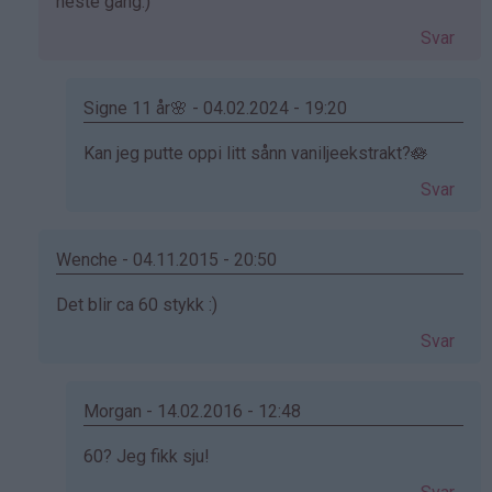
svar
neste gang:)
på
Svar
av
Emilie
(ikke
Signe 11 år🌸 - 04.02.2024 - 19:20
bekreftet)
Som
Kan jeg putte oppi litt sånn vaniljeekstrakt?🪷
svar
Svar
på
av
Kristine
Wenche - 04.11.2015 - 20:50
-
Som
Det blir ca 60 stykk :)
Det…
svar
Svar
på
av
Emilie
Morgan - 14.02.2016 - 12:48
(ikke
Som
60? Jeg fikk sju!
bekreftet)
svar