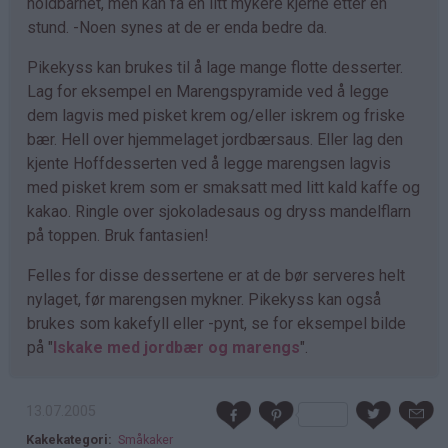
holdbarhet, men kan få en litt mykere kjerne etter en
stund. -Noen synes at de er enda bedre da.
Pikekyss kan brukes til å lage mange flotte desserter.
Lag for eksempel en Marengspyramide ved å legge
dem lagvis med pisket krem og/eller iskrem og friske
bær. Hell over hjemmelaget jordbærsaus. Eller lag den
kjente Hoffdesserten ved å legge marengsen lagvis
med pisket krem som er smaksatt med litt kald kaffe og
kakao. Ringle over sjokoladesaus og dryss mandelflarn
på toppen. Bruk fantasien!
Felles for disse dessertene er at de bør serveres helt
nylaget, før marengsen mykner. Pikekyss kan også
brukes som kakefyll eller -pynt, se for eksempel bilde
på "
Iskake med jordbær og marengs
".
13.07.2005
Kakekategori
Småkaker