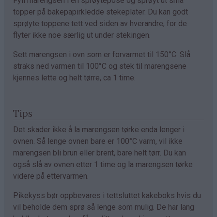
Fyll marengsen i en sprøytepose og sprøyt ut små
topper på bakepapirkledde stekeplater. Du kan godt
sprøyte toppene tett ved siden av hverandre, for de
flyter ikke noe særlig ut under stekingen.
Sett marengsen i ovn som er forvarmet til 150°C. Slå
straks ned varmen til 100°C og stek til marengsene
kjennes lette og helt tørre, ca 1 time.
Tips
Det skader ikke å la marengsen tørke enda lenger i
ovnen. Så lenge ovnen bare er 100°C varm, vil ikke
marengsen bli brun eller brent, bare helt tørr. Du kan
også slå av ovnen etter 1 time og la marengsen tørke
videre på ettervarmen.
Pikekyss bør oppbevares i tettsluttet kakeboks hvis du
vil beholde dem sprø så lenge som mulig. De har lang