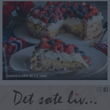
Hopp
til
hovedinnhold