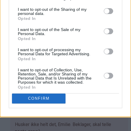
Svar
I want to opt-out of the Sharing of my
personal data.
Opted In
Kristine - Det søte liv - 13.12.2013 - 15:56
I want to opt-out of the Sale of my
Personal Data.
Som
Ja, pikekyss holder seg lenge. Oppbevar gjerne i en
Opted In
svar
vanlig tett kakeboks. Trenger ikke stå kaldt.
I want to opt-out of processing my
på
Svar
Personal Data for Targeted Advertising.
av
Opted In
Linn
I want to opt-out of Collection, Use,
(ikke
Emilie - 29.12.2013 - 17:18
Retention, Sale, and/or Sharing of my
Personal Data that Is Unrelated with the
bekreftet)
Purposes for which it was collected.
Hvor mange pikekyss blir det av denne oppskriften?
Opted In
Svar
CONFIRM
Kristine - Det søte liv - 08.01.2014 - 21:08
Som
Husker ikke helt det, Emilie. Beklager, skal telle