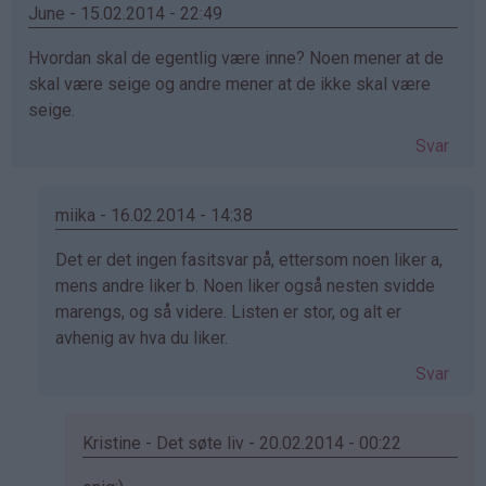
Wenche
June - 15.02.2014 - 22:49
(ikke
Hvordan skal de egentlig være inne? Noen mener at de
bekreftet)
skal være seige og andre mener at de ikke skal være
seige.
Svar
miika - 16.02.2014 - 14:38
Som
Det er det ingen fasitsvar på, ettersom noen liker a,
svar
mens andre liker b. Noen liker også nesten svidde
på
marengs, og så videre. Listen er stor, og alt er
av
avhenig av hva du liker.
June
Svar
(ikke
bekreftet)
Kristine - Det søte liv - 20.02.2014 - 00:22