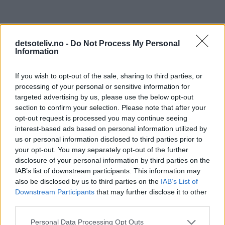
detsoteliv.no -
Do Not Process My Personal
Information
If you wish to opt-out of the sale, sharing to third parties, or
processing of your personal or sensitive information for
targeted advertising by us, please use the below opt-out
section to confirm your selection. Please note that after your
opt-out request is processed you may continue seeing
interest-based ads based on personal information utilized by
us or personal information disclosed to third parties prior to
55 kommentarer
your opt-out. You may separately opt-out of the further
disclosure of your personal information by third parties on the
IAB’s list of downstream participants. This information may
Linn - 11.12.2013 - 14:18
also be disclosed by us to third parties on the
IAB’s List of
Downstream Participants
that may further disclose it to other
Hei! Har hørt at pikekyss holder seg i flere måneder?
third parties.
Hvor lenge holder de seg, og skal de oppbevares kaldt?
Tenkte å gi bort et glass med slike i julegave :)
Personal Data Processing Opt Outs