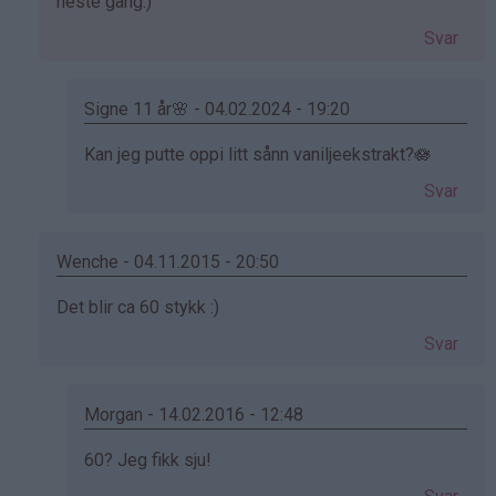
svar
neste gang:)
på
Svar
av
Emilie
(ikke
Signe 11 år🌸 - 04.02.2024 - 19:20
bekreftet)
Som
Kan jeg putte oppi litt sånn vaniljeekstrakt?🪷
svar
Svar
på
av
Kristine
Wenche - 04.11.2015 - 20:50
-
Som
Det blir ca 60 stykk :)
Det…
svar
Svar
på
av
Emilie
Morgan - 14.02.2016 - 12:48
(ikke
Som
60? Jeg fikk sju!
bekreftet)
svar