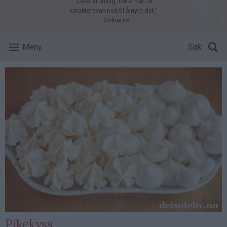
"Livet er deilig, bare man er
karaktersvak nok til å nyte det."
– Sokrates
Meny
Søk
Pikekyss