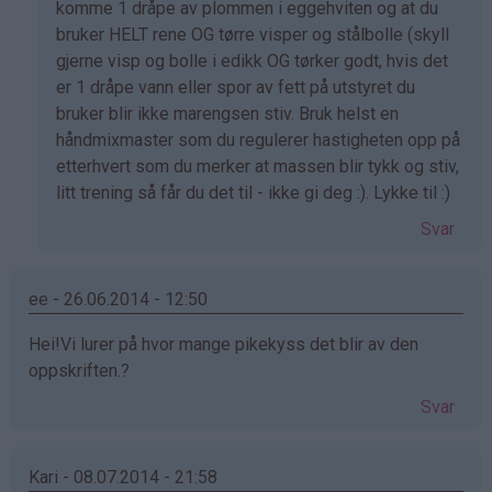
svar
komme 1 dråpe av plommen i eggehviten og at du
på
bruker HELT rene OG tørre visper og stålbolle (skyll
av
gjerne visp og bolle i edikk OG tørker godt, hvis det
Helena
er 1 dråpe vann eller spor av fett på utstyret du
(ikke
bruker blir ikke marengsen stiv. Bruk helst en
bekreftet)
håndmixmaster som du regulerer hastigheten opp på
etterhvert som du merker at massen blir tykk og stiv,
litt trening så får du det til - ikke gi deg :). Lykke til :)
Svar
ee - 26.06.2014 - 12:50
Hei!Vi lurer på hvor mange pikekyss det blir av den
oppskriften.?
Svar
Kari - 08.07.2014 - 21:58