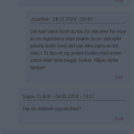
Svar
på
av
Wenche
Josefine - 28.12.2024 - 09:40
(ikke
Som
Det kan være fordi du tok for lite eller for mye
bekreftet)
svar
av en ingrediens eller brukte du en stål eller
på
plastik bolle fordi det kan ikke være en bit
av
støv i. Et tips er og smøre bollen med enten
Morgan
sitron eller lime begge funker. Håper dette
(ikke
hjelper!
bekreftet)
Svar
Signe 11 år🌸 - 04.02.2024 - 19:21
Som
Har du dobbelt oppskriften?
svar
Svar
på
av