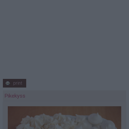
print
Pikekyss