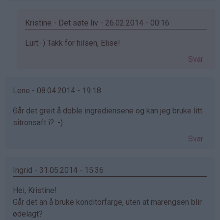
Kristine - Det søte liv - 26.02.2014 - 00:16
Som
Lurt:-) Takk for hilsen, Elise!
svar
Svar
på
av
Elise
Lene - 08.04.2014 - 19:18
(ikke
Går det greit å doble ingrediensene og kan jeg bruke litt
bekreftet)
sitronsaft i? :-)
Svar
Ingrid - 31.05.2014 - 15:36
Hei, Kristine!
Går det an å bruke konditorfarge, uten at marengsen blir
ødelagt?