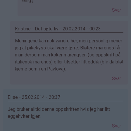
Som
enig:)
svar
Svar
på
av
miika
Kristine - Det søte liv - 20.02.2014 - 00:23
(ikke
Som
Meningene kan nok variere her, men personlig mener
bekreftet)
svar
jeg at pikekyss skal være tørre. Bløtere marengs får
på
man dersom man koker marengsen (se oppskrift på
av
italiensk marengs) eller tilsetter litt eddik (blir da bløt
June
kjerne som i en Pavlova).
(ikke
Svar
bekreftet)
Elise - 25.02.2014 - 20:37
Jeg bruker alltid denne oppskriften hvis jeg har litt
eggehviter igjen.
Svar