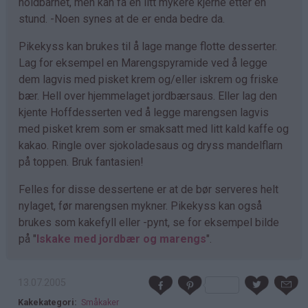
holdbarhet, men kan få en litt mykere kjerne etter en
stund. -Noen synes at de er enda bedre da.
Pikekyss kan brukes til å lage mange flotte desserter.
Lag for eksempel en Marengspyramide ved å legge
dem lagvis med pisket krem og/eller iskrem og friske
bær. Hell over hjemmelaget jordbærsaus. Eller lag den
kjente Hoffdesserten ved å legge marengsen lagvis
med pisket krem som er smaksatt med litt kald kaffe og
kakao. Ringle over sjokoladesaus og dryss mandelflarn
på toppen. Bruk fantasien!
Felles for disse dessertene er at de bør serveres helt
nylaget, før marengsen mykner. Pikekyss kan også
brukes som kakefyll eller -pynt, se for eksempel bilde
på "
Iskake med jordbær og marengs
".
13.07.2005
Kakekategori
Småkaker