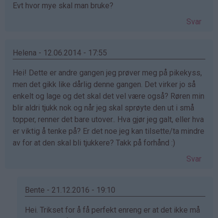
Evt hvor mye skal man bruke?
Svar
Helena - 12.06.2014 - 17:55
Hei! Dette er andre gangen jeg prøver meg på pikekyss,
men det gikk like dårlig denne gangen. Det virker jo så
enkelt og lage og det skal det vel være også? Røren min
blir aldri tjukk nok og når jeg skal sprøyte den ut i små
topper, renner det bare utover.. Hva gjør jeg galt, eller hva
er viktig å tenke på? Er det noe jeg kan tilsette/ta mindre
av for at den skal bli tjukkere? Takk på forhånd :)
Svar
Bente - 21.12.2016 - 19:10
Som
Hei. Trikset for å få perfekt enreng er at det ikke må