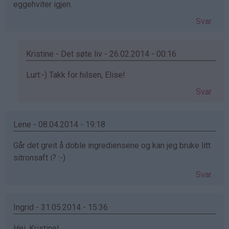
eggehviter igjen.
Svar
Kristine - Det søte liv - 26.02.2014 - 00:16
Som
Lurt:-) Takk for hilsen, Elise!
svar
Svar
på
av
Elise
Lene - 08.04.2014 - 19:18
(ikke
Går det greit å doble ingrediensene og kan jeg bruke litt
bekreftet)
sitronsaft i? :-)
Svar
Ingrid - 31.05.2014 - 15:36
Hei, Kristine!