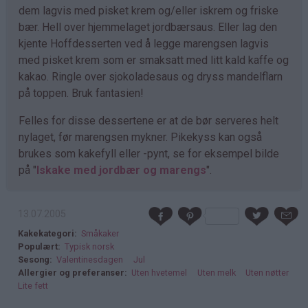
dem lagvis med pisket krem og/eller iskrem og friske
bær. Hell over hjemmelaget jordbærsaus. Eller lag den
kjente Hoffdesserten ved å legge marengsen lagvis
med pisket krem som er smaksatt med litt kald kaffe og
kakao. Ringle over sjokoladesaus og dryss mandelflarn
på toppen. Bruk fantasien!
Felles for disse dessertene er at de bør serveres helt
nylaget, før marengsen mykner. Pikekyss kan også
brukes som kakefyll eller -pynt, se for eksempel bilde
på "
Iskake med jordbær og marengs
".
13.07.2005
Kakekategori
Småkaker
Populært
Typisk norsk
Sesong
Valentinesdagen
Jul
Allergier og preferanser
Uten hvetemel
Uten melk
Uten nøtter
Lite fett