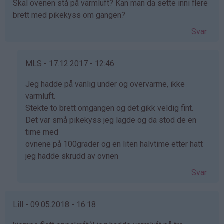
Skal ovenen stå på varmluft? Kan man da sette inni flere
brett med pikekyss om gangen?
Svar
MLS - 17.12.2017 - 12:46
Som
Jeg hadde på vanlig under og overvarme, ikke
svar
varmluft.
på
Stekte to brett omgangen og det gikk veldig fint.
av
Det var små pikekyss jeg lagde og da stod de en
Anonym
time med
(ikke
ovnene på 100grader og en liten halvtime etter hatt
bekreftet)
jeg hadde skrudd av ovnen
Svar
Lill - 09.05.2018 - 16:18