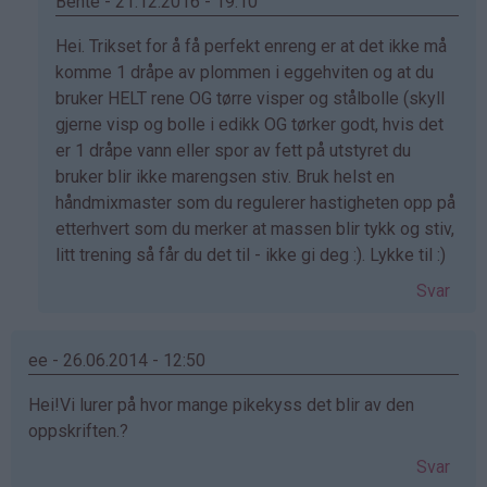
Bente - 21.12.2016 - 19:10
Som
Hei. Trikset for å få perfekt enreng er at det ikke må
svar
komme 1 dråpe av plommen i eggehviten og at du
på
bruker HELT rene OG tørre visper og stålbolle (skyll
av
gjerne visp og bolle i edikk OG tørker godt, hvis det
Helena
er 1 dråpe vann eller spor av fett på utstyret du
(ikke
bruker blir ikke marengsen stiv. Bruk helst en
bekreftet)
håndmixmaster som du regulerer hastigheten opp på
etterhvert som du merker at massen blir tykk og stiv,
litt trening så får du det til - ikke gi deg :). Lykke til :)
Svar
ee - 26.06.2014 - 12:50
Hei!Vi lurer på hvor mange pikekyss det blir av den
oppskriften.?
Svar