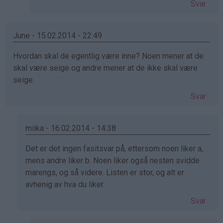
Svar
på
av
Wenche
June - 15.02.2014 - 22:49
(ikke
Hvordan skal de egentlig være inne? Noen mener at de
bekreftet)
skal være seige og andre mener at de ikke skal være
seige.
Svar
miika - 16.02.2014 - 14:38
Som
Det er det ingen fasitsvar på, ettersom noen liker a,
svar
mens andre liker b. Noen liker også nesten svidde
på
marengs, og så videre. Listen er stor, og alt er
av
avhenig av hva du liker.
June
Svar
(ikke
bekreftet)