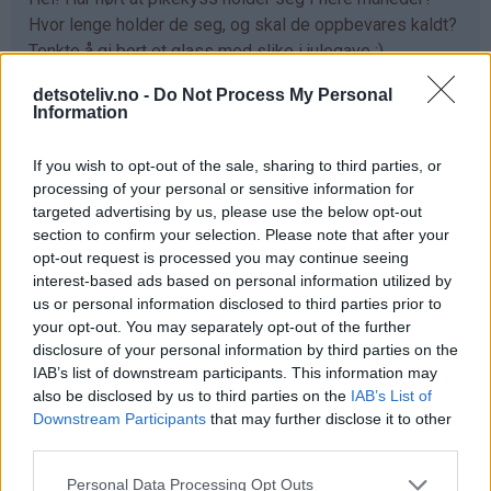
Hvor lenge holder de seg, og skal de oppbevares kaldt?
Tenkte å gi bort et glass med slike i julegave :)
Svar
detsoteliv.no -
Do Not Process My Personal
Information
Kristine - Det søte liv - 13.12.2013 - 15:56
If you wish to opt-out of the sale, sharing to third parties, or
processing of your personal or sensitive information for
Som
Ja, pikekyss holder seg lenge. Oppbevar gjerne i en
targeted advertising by us, please use the below opt-out
svar
vanlig tett kakeboks. Trenger ikke stå kaldt.
section to confirm your selection. Please note that after your
på
opt-out request is processed you may continue seeing
Svar
av
interest-based ads based on personal information utilized by
us or personal information disclosed to third parties prior to
Linn
your opt-out. You may separately opt-out of the further
(ikke
Emilie - 29.12.2013 - 17:18
disclosure of your personal information by third parties on the
bekreftet)
IAB’s list of downstream participants. This information may
Hvor mange pikekyss blir det av denne oppskriften?
also be disclosed by us to third parties on the
IAB’s List of
Svar
Downstream Participants
that may further disclose it to other
third parties.
Kristine - Det søte liv - 08.01.2014 - 21:08
Personal Data Processing Opt Outs