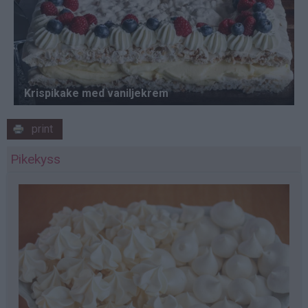
print
Pikekyss