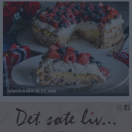
Hopp
til
hovedinnhold