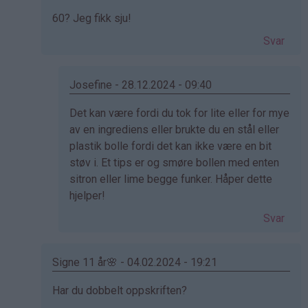
(ikke
Som
60? Jeg fikk sju!
bekreftet)
svar
Svar
på
av
Wenche
Josefine - 28.12.2024 - 09:40
(ikke
Som
Det kan være fordi du tok for lite eller for mye
bekreftet)
svar
av en ingrediens eller brukte du en stål eller
på
plastik bolle fordi det kan ikke være en bit
av
støv i. Et tips er og smøre bollen med enten
Morgan
sitron eller lime begge funker. Håper dette
(ikke
hjelper!
bekreftet)
Svar
Signe 11 år🌸 - 04.02.2024 - 19:21
Som
Har du dobbelt oppskriften?
svar