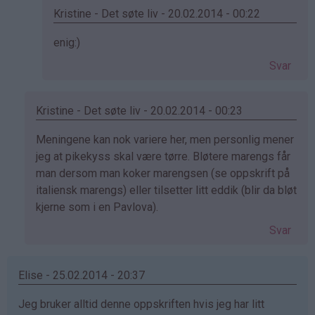
Kristine - Det søte liv - 20.02.2014 - 00:22
Som
enig:)
svar
Svar
på
av
miika
Kristine - Det søte liv - 20.02.2014 - 00:23
(ikke
Som
Meningene kan nok variere her, men personlig mener
bekreftet)
svar
jeg at pikekyss skal være tørre. Bløtere marengs får
på
man dersom man koker marengsen (se oppskrift på
av
italiensk marengs) eller tilsetter litt eddik (blir da bløt
June
kjerne som i en Pavlova).
(ikke
Svar
bekreftet)
Elise - 25.02.2014 - 20:37
Jeg bruker alltid denne oppskriften hvis jeg har litt