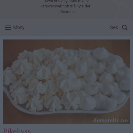
"Livet er deilig, bare man er
karaktersvak nok til å nyte det."
– Sokrates
Meny
Søk
Pikekyss