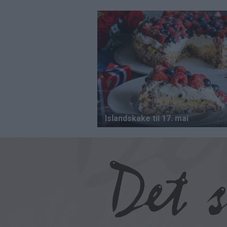
Hopp
til
hovedinnhold