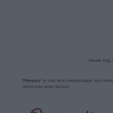
Ransak meg, s
"
Pikekyss
" er små, lette marengstopper som smelter
iskrem eller annen dessert.