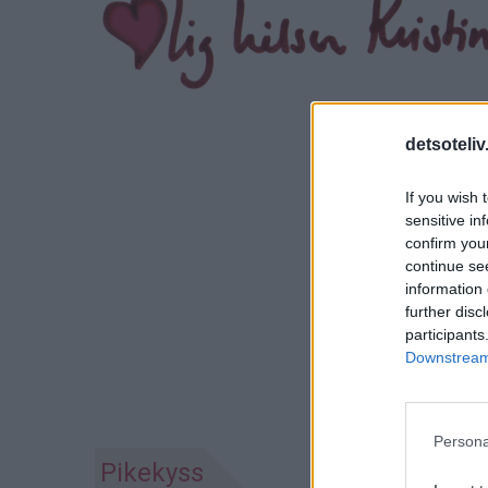
detsoteliv
If you wish 
sensitive in
confirm you
continue se
information 
further disc
participants
Downstream 
Persona
Pikekyss