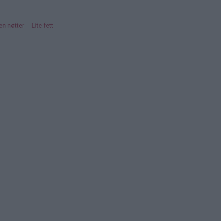
en nøtter
Lite fett