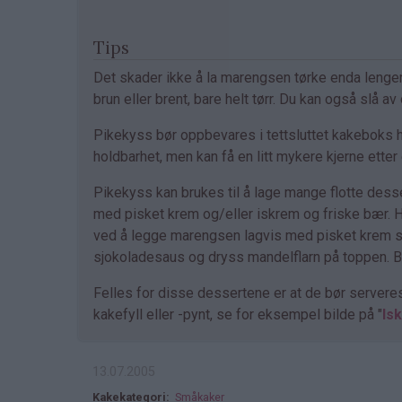
Tips
Det skader ikke å la marengsen tørke enda lenger
brun eller brent, bare helt tørr. Du kan også slå 
Pikekyss bør oppbevares i tettsluttet kakeboks h
holdbarhet, men kan få en litt mykere kjerne ette
Pikekyss kan brukes til å lage mange flotte des
med pisket krem og/eller iskrem og friske bær. H
ved å legge marengsen lagvis med pisket krem so
sjokoladesaus og dryss mandelflarn på toppen. B
Felles for disse dessertene er at de bør server
kakefyll eller -pynt, se for eksempel bilde på "
Is
13.07.2005
Kakekategori
Småkaker