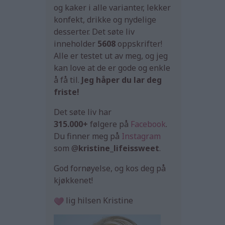
og kaker i alle varianter, lekker
konfekt, drikke og nydelige
desserter. Det søte liv
inneholder
5608
oppskrifter!
Alle er testet ut av meg, og jeg
kan love at de er gode og enkle
å få til.
Jeg håper du lar deg
friste!
Det søte liv har
315.000+
følgere på
Facebook
.
Du finner meg på
Instagram
som @
kristine_lifeissweet
.
God fornøyelse, og kos deg på
kjøkkenet!
lig hilsen Kristine