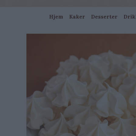
Main
Hjem
Kaker
Desserter
Drik
navigation