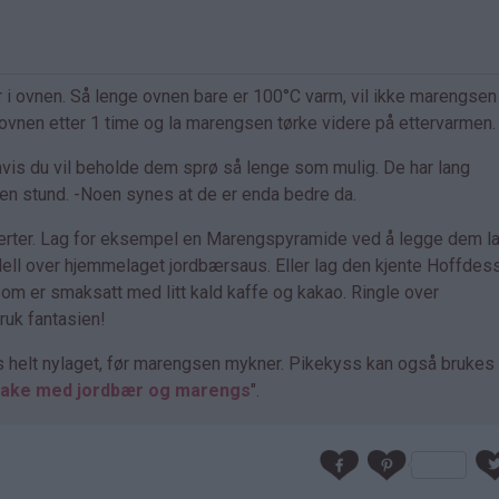
 i ovnen. Så lenge ovnen bare er 100°C varm, vil ikke marengsen 
av ovnen etter 1 time og la marengsen tørke videre på ettervarmen.
vis du vil beholde dem sprø så lenge som mulig. De har lang
r en stund. -Noen synes at de er enda bedre da.
serter. Lag for eksempel en Marengspyramide ved å legge dem l
ell over hjemmelaget jordbærsaus. Eller lag den kjente Hoffdes
m er smaksatt med litt kald kaffe og kakao. Ringle over
ruk fantasien!
es helt nylaget, før marengsen mykner. Pikekyss kan også bruke
kake med jordbær og marengs
".