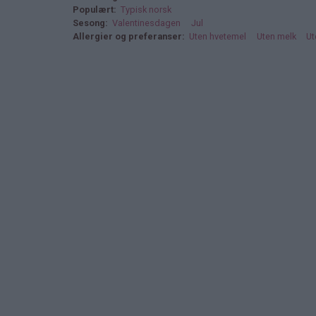
Populært
Typisk norsk
Sesong
Valentinesdagen
Jul
Allergier og preferanser
Uten hvetemel
Uten melk
Ut