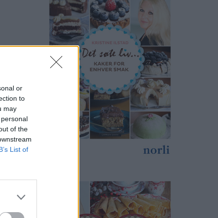
sonal or
ection to
ou may
 personal
out of the
 downstream
B’s List of
print