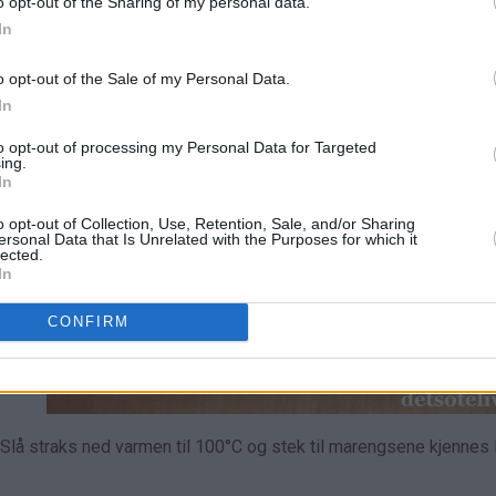
o opt-out of the Sharing of my personal data.
In
o opt-out of the Sale of my Personal Data.
In
to opt-out of processing my Personal Data for Targeted
ing.
In
o opt-out of Collection, Use, Retention, Sale, and/or Sharing
ersonal Data that Is Unrelated with the Purposes for which it
re
lected.
In
.
må
CONFIRM
odt
 de
 Slå straks ned varmen til 100°C og stek til marengsene kjennes 