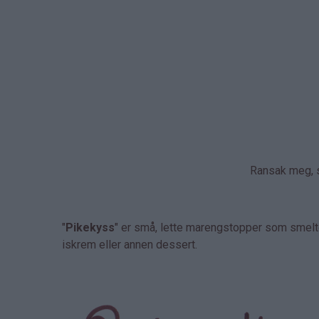
Ransak meg, s
"
Pikekyss
" er små, lette marengstopper som smelter
iskrem eller annen dessert.