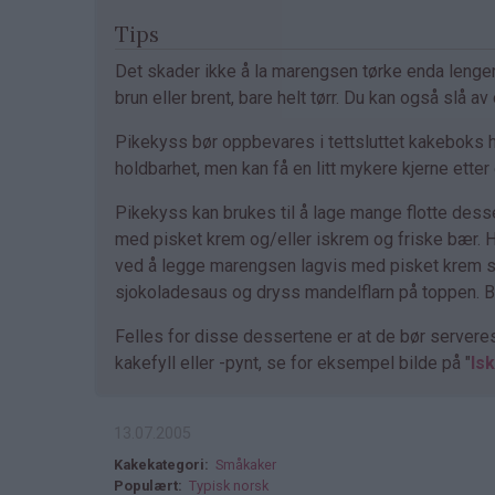
Tips
Det skader ikke å la marengsen tørke enda lenger
brun eller brent, bare helt tørr. Du kan også slå 
Pikekyss bør oppbevares i tettsluttet kakeboks h
holdbarhet, men kan få en litt mykere kjerne ette
Pikekyss kan brukes til å lage mange flotte des
med pisket krem og/eller iskrem og friske bær. H
ved å legge marengsen lagvis med pisket krem so
sjokoladesaus og dryss mandelflarn på toppen. B
Felles for disse dessertene er at de bør server
kakefyll eller -pynt, se for eksempel bilde på "
Is
13.07.2005
Kakekategori
Småkaker
Populært
Typisk norsk