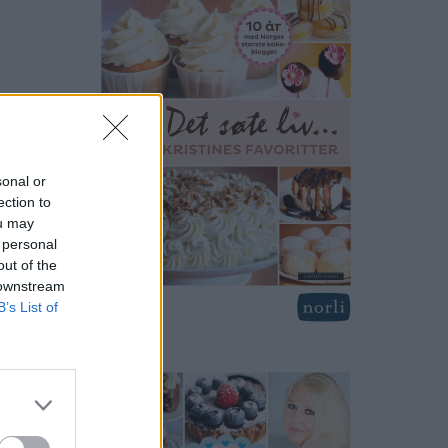
sonal or
ection to
ou may
 personal
out of the
 downstream
B’s List of
print