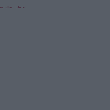
en nøtter
Lite fett