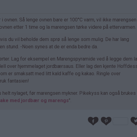
 i ovnen. Så lenge ovnen bare er 100°C varm, vil ikke marengsen 
av ovnen etter 1 time og la marengsen tørke videre på ettervarmen.
vis du vil beholde dem sprø så lenge som mulig. De har lang
r en stund. -Noen synes at de er enda bedre da.
serter. Lag for eksempel en Marengspyramide ved å legge dem l
ell over hjemmelaget jordbærsaus. Eller lag den kjente Hoffdes
m er smaksatt med litt kald kaffe og kakao. Ringle over
ruk fantasien!
es helt nylaget, før marengsen mykner. Pikekyss kan også bruke
kake med jordbær og marengs
".