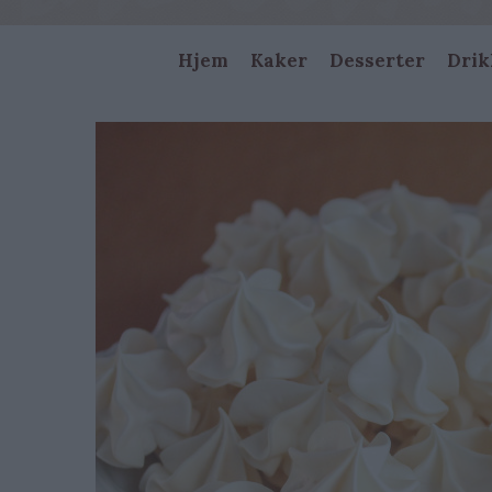
Main
Hjem
Kaker
Desserter
Drik
navigation