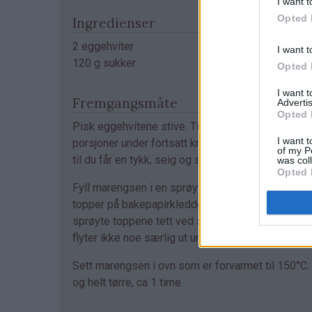
I want t
Opted 
Ingredienser
2 eggehviter
I want t
120 g sukker
Opted 
I want 
Fremgangsmåte
Advertis
Opted 
Pisk eggehvitene stive. Tilsett sukkeret i flere
I want t
porsjoner under fortsatt kraftig pisking. Pisk vide
of my P
til du får en tykk, seig og stiv marengs (ca 10 min)
was col
Opted 
Fyll marengsen i en sprøytepose og sprøyt ut s
topper på bakepapirkledde stekeplater. Du kan g
sprøyte toppene tett ved siden av hverandre, for
flyter ikke noe særlig ut under stekingen.
Sett marengsen i ovn som er forvarmet til 150°C.
og helt tørre, ca 1 time.