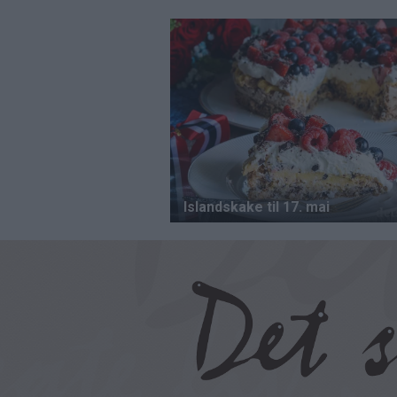
Hopp
til
hovedinnhold