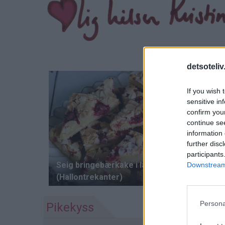
detsoteliv
If you wish 
sensitive in
confirm you
continue se
information 
further disc
participants
Downstream 
Persona
Pikekyss