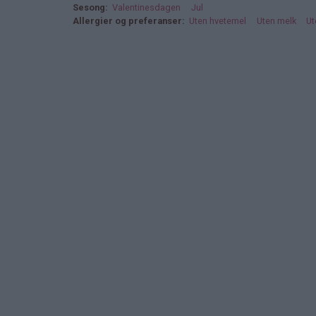
Sesong
Valentinesdagen
Jul
Allergier og preferanser
Uten hvetemel
Uten melk
Ut