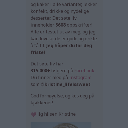
og kaker i alle varianter, lekker
konfekt, drikke og nydelige
desserter. Det søte liv
inneholder
5608
oppskrifter!
Alle er testet ut av meg, og jeg
kan love at de er gode og enkle
å få til.
Jeg håper du lar deg
friste!
Det søte liv har
315.000+
følgere på
Facebook
.
Du finner meg på
Instagram
som @
kristine_lifeissweet
.
God fornøyelse, og kos deg på
kjøkkenet!
lig hilsen Kristine