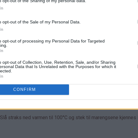
o opt-out of the Sharing of my personal data.
In
o opt-out of the Sale of my Personal Data.
In
to opt-out of processing my Personal Data for Targeted
ing.
In
o opt-out of Collection, Use, Retention, Sale, and/or Sharing
re
ersonal Data that Is Unrelated with the Purposes for which it
.
lected.
In
må
CONFIRM
odt
 de
 Slå straks ned varmen til 100°C og stek til marengsene kjennes 