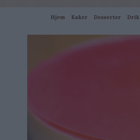
Main
Hjem
Kaker
Desserter
Drik
navigation