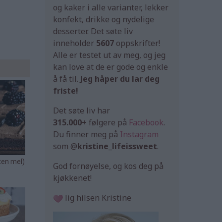
og kaker i alle varianter, lekker
konfekt, drikke og nydelige
desserter. Det søte liv
inneholder
5607
oppskrifter!
Alle er testet ut av meg, og jeg
kan love at de er gode og enkle
å få til.
Jeg håper du lar deg
friste!
Det søte liv har
315.000+
følgere på
Facebook
.
Du finner meg på
Instagram
som @
kristine_lifeissweet
.
God fornøyelse, og kos deg på
kjøkkenet!
lig hilsen Kristine