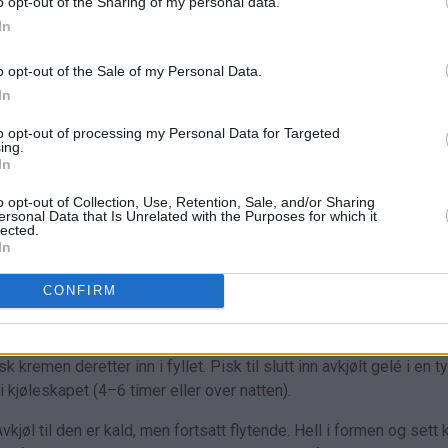
o opt-out of the Sharing of my personal data.
In
o opt-out of the Sale of my Personal Data.
In
to opt-out of processing my Personal Data for Targeted
ing.
In
o opt-out of Collection, Use, Retention, Sale, and/or Sharing
ersonal Data that Is Unrelated with the Purposes for which it
å ha den i en plastikpose og kjevle over. Bland kjekssmulene me
lected.
In
r) direkte på et passende fat. Klem kjeksblandingen i bunnen og
 den typen kakeform som kombinerer springform med kakefat) Sett 
CONFIRM
l til den er kald, men fortsatt flytende. Pisk sammen rømme, kre
 kremen deretter inn i fyllet. Pisk til slutt inn avkjølt gelé i en t
i kjøleskapet (4–6 timer eller over natten).
jøl til den er kald, men fortsatt flytende. Hell i formen og sett