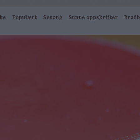
ke
Populært
Sesong
Sunne oppskrifter
Brødb