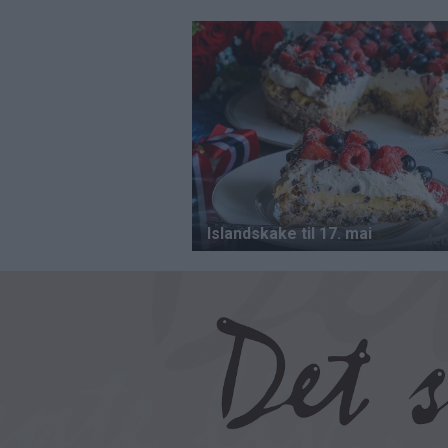
Hopp
til
hovedinnhold