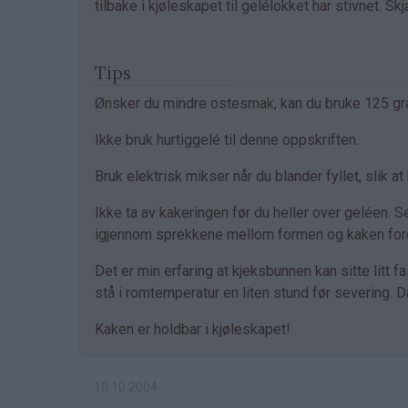
tilbake i kjøleskapet til gelélokket har stivnet. S
Tips
Ønsker du mindre ostesmak, kan du bruke 125 gr
Ikke bruk hurtiggelé til denne oppskriften.
Bruk elektrisk mikser når du blander fyllet, slik at 
Ikke ta av kakeringen før du heller over geléen. S
igjennom sprekkene mellom formen og kaken fordi
Det er min erfaring at kjeksbunnen kan sitte litt f
stå i romtemperatur en liten stund før severing.
Kaken er holdbar i kjøleskapet!
10.10.2004