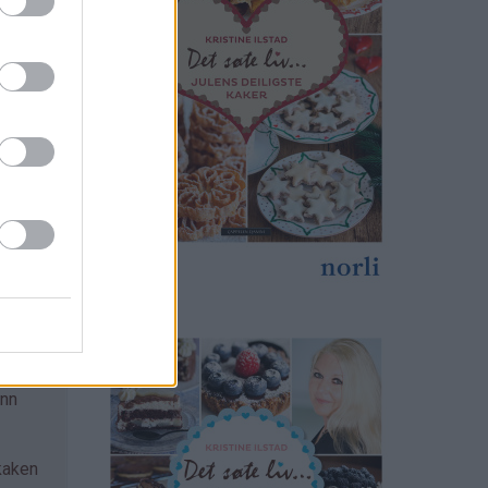
d
 helt
formen
most,
ynn
 kaken