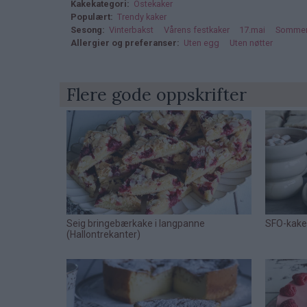
Kakekategori
Ostekaker
Populært
Trendy kaker
Sesong
Vinterbakst
Vårens festkaker
17.mai
Sommer
Allergier og preferanser
Uten egg
Uten nøtter