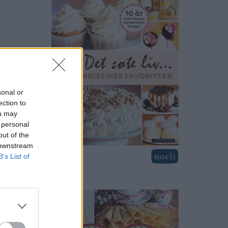
print
sonal or
ection to
ou may
 personal
out of the
 downstream
B’s List of