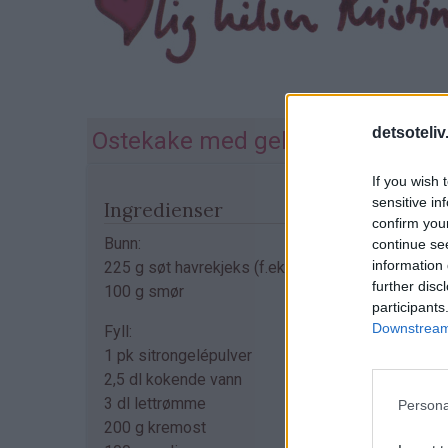
detsoteliv
Ostekake med gelélokk
If you wish 
sensitive in
Ingredienser
confirm you
Bunn:
continue se
information 
225 g søt havrekjeks (f.eks. 3/4 pk Bixit)
further disc
100 g smør
participants
Downstream 
Fyll:
1 pk sitrongelépulver
2,5 dl kokende vann
3 dl lettrømme
Persona
200 g kremost