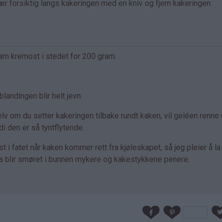
kjær forsiktig langs kakeringen med en kniv og fjern kakeringen.
am kremost i stedet for 200 gram.
blandingen blir helt jevn.
elv om du setter kakeringen tilbake rundt kaken, vil geléen renne 
 den er så tyntflytende.
ast i fatet når kaken kommer rett fra kjøleskapet, så jeg pleier å l
 Da blir smøret i bunnen mykere og kakestykkene penere.