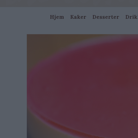
Main
Hjem
Kaker
Desserter
Drik
navigation