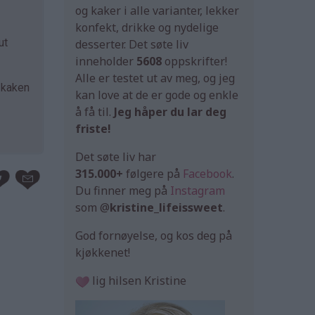
og kaker i alle varianter, lekker
konfekt, drikke og nydelige
ut
desserter. Det søte liv
inneholder
5608
oppskrifter!
Alle er testet ut av meg, og jeg
a kaken
kan love at de er gode og enkle
å få til.
Jeg håper du lar deg
friste!
Det søte liv har
315.000+
følgere på
Facebook
.
Du finner meg på
Instagram
som @
kristine_lifeissweet
.
God fornøyelse, og kos deg på
kjøkkenet!
lig hilsen Kristine