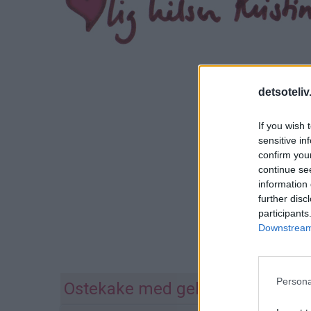
detsoteliv
If you wish 
sensitive in
confirm you
continue se
information 
further disc
participants
Downstream 
Persona
Ostekake med gelélokk