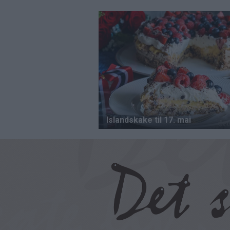
Hopp
til
hovedinnhold