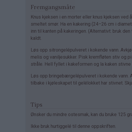
Fremgangsmåte
Knus kjeksen i en morter eller knus kjeksen ved 
smeltet smør. Ha en kakering (24–26 cm i diamete
inn til kanten på kakeringen. (Alternativt: bruk
kaldt.
Løs opp sitrongelépulveret i kokende vann. Avkjø
melis og vaniljesukker. Pisk kremfløten stiv og pisk
stråle. Hell fyllet i kakeformen og la kaken stivne 
Løs opp bringebærgelépulveret i kokende vann. Avk
tilbake i kjøleskapet til gelélokket har stivnet. S
Tips
Ønsker du mindre ostesmak, kan du bruke 125 gr
Ikke bruk hurtiggelé til denne oppskriften.