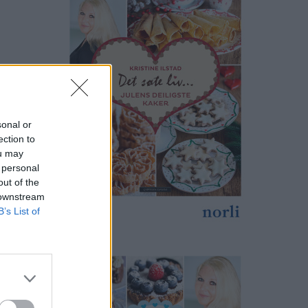
sonal or
ection to
ou may
 personal
out of the
 downstream
B’s List of
print