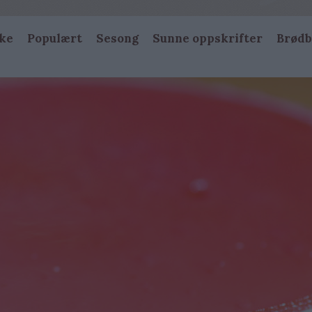
ke
Populært
Sesong
Sunne oppskrifter
Brødb