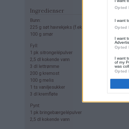
I want t
Opted 
Ingredienser
Bunn:
I want t
225 g søt havrekjeks (f.eks. 3/4 pk Bixit)
Opted 
100 g smør
I want 
Advertis
Fyll:
Opted 
1 pk sitrongelépulver
I want t
2,5 dl kokende vann
of my P
3 dl lettrømme
was col
Opted 
200 g kremost
100 g melis
1 ts vaniljesukker
3 dl kremfløte
Pynt:
1 pk bringebærgelépulver
2,5 dl kokende vann