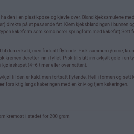
å ha den i en plastikpose og kjevle over. Bland kjekssmulene me
r) direkte på et passende fat. Klem kjeksblandingen i bunnen og
 den typen kakeform som kombinerer springform med kakefat) Sett 
l til den er kald, men fortsatt flytende. Pisk sammen rømme, kre
 kremen deretter inn i fyllet. Pisk til slutt inn avkjølt gelé i en t
i kjøleskapet (4–6 timer eller over natten).
jøl til den er kald, men fortsatt flytende. Hell i formen og sett
kjær forsiktig langs kakeringen med en kniv og fjern kakeringen.
am kremost i stedet for 200 gram.