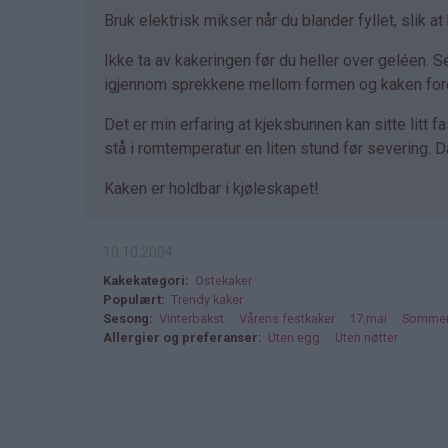
Bruk elektrisk mikser når du blander fyllet, slik at 
Ikke ta av kakeringen før du heller over geléen. S
igjennom sprekkene mellom formen og kaken fordi
Det er min erfaring at kjeksbunnen kan sitte litt f
stå i romtemperatur en liten stund før severing.
Kaken er holdbar i kjøleskapet!
10.10.2004
Kakekategori
Ostekaker
Populært
Trendy kaker
Sesong
Vinterbakst
Vårens festkaker
17.mai
Sommer
Allergier og preferanser
Uten egg
Uten nøtter