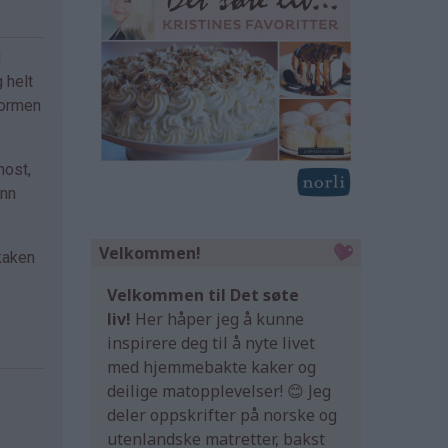
d
 helt
formen
most,
ynn
Velkommen!
 kaken
Velkommen til Det søte
liv!
Her håper jeg å kunne
inspirere deg til å nyte livet
med hjemmebakte kaker og
deilige matopplevelser! 😊 Jeg
deler oppskrifter på norske og
utenlandske matretter, bakst