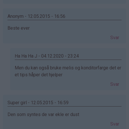
Anonym - 12.05.2015 - 16:56
Beste ever
Svar
Ha Ha Ha J - 04.12.2020 - 23:24
Som
Men du kan også bruke melis og konditorfarge det er
svar
et tips håper det hjelper
på
Svar
av
Anonym
(ikke
Super girl - 12.05.2015 - 16:59
bekreftet)
Den som syntes de var ekle er dust
Svar