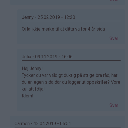
Jenny - 25.02.2019 - 12:20
Som
Oj la ikkje merke til at ditta va for 4 år sida
svar
Svar
på
av
Jenny
Julia - 09.11.2019 - 16:06
(ikke
Som
Hej Jenny!
bekreftet)
svar
Tycker du var väldigt duktig på att ge bra råd, har
på
du en egen sida där du lägger ut oppskrifer? Vore
av
kul att följa!
Jenny
Klem!
(ikke
Svar
bekreftet)
Carmen - 13.04.2019 - 06:51