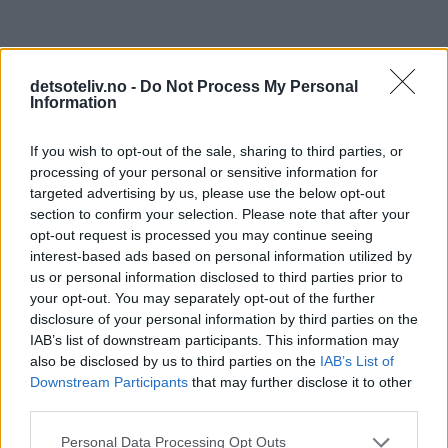
detsoteliv.no -
Do Not Process My Personal
Information
If you wish to opt-out of the sale, sharing to third parties, or
processing of your personal or sensitive information for
targeted advertising by us, please use the below opt-out
section to confirm your selection. Please note that after your
136 kommentarer
opt-out request is processed you may continue seeing
interest-based ads based on personal information utilized by
us or personal information disclosed to third parties prior to
Jassi - 18.12.2014 - 15:42
your opt-out. You may separately opt-out of the further
disclosure of your personal information by third parties on the
Muffinsene funket supert! Du kommer ikke til å angre på
IAB’s list of downstream participants. This information may
at du lagde disse himmelske muffinsene!
also be disclosed by us to third parties on the
IAB’s List of
Downstream Participants
that may further disclose it to other
De er perfekte!
third parties.
Svar
Personal Data Processing Opt Outs