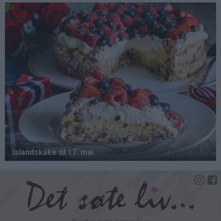
Hopp
til
hovedinnhold