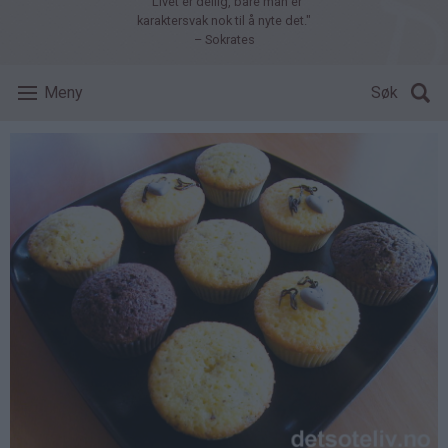
"Livet er deilig, bare man er
karaktersvak nok til å nyte det."
– Sokrates
Meny
Søk