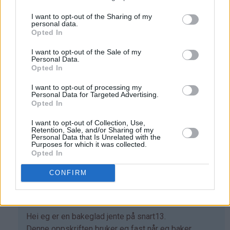
Adele - 04.06.2015 - 15:11
I want to opt-out of the Sharing of my
personal data.
Opted In
Som
Hei, jeg heter Adele og er ti år, snart elleve,jeg elsker
svar
og bake og disse muffinsene var kjempe gode. klem
I want to opt-out of the Sale of my
Personal Data.
på
adele
Opted In
av
Svar
Jassi
I want to opt-out of processing my
Personal Data for Targeted Advertising.
(ikke
Opted In
bekreftet)
Anonym - 08.12.2020 - 19:07
I want to opt-out of Collection, Use,
Retention, Sale, and/or Sharing of my
Som
Jeg skal bake til klassen min var muffinsene e
Personal Data that Is Unrelated with the
Purposes for which it was collected.
svar
veldig gode
Opted In
på
Svar
av
CONFIRM
Adele
(ikke
Isabell - 17.07.2017 - 16:24
bekreftet)
Som
Hei eg er en bakeglad jente på snart13.
svar
Denne oppskriften bruker eg fast når eg baker