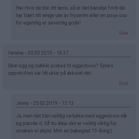
Som
Hei Hvis de blir litt tørre, så er det kanskje fordi de
svar
har Vært litt lenge ute av fryseren eller en pose osv
på
for egentlig er severdig gode!
av
Svar
Silje
(ikke
bekreftet)
Helene - 03.03.2015 - 16:37
Skal egg og sukker piskes til eggedosis? Synes
oppskriften var litt uklar på akkurat det..
Svar
Jenny - 25.02.2019 - 12:12
Som
Ja, men det blei veldig vellykka med eggedosis når
svar
eg prøvde d. Så tru ikkje det er veldig viktig for
på
smaken si skyld. Mvh en bakeglad 13-åring:)
av