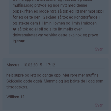
på
muffins,idag prøvde eg noe nytt med denne
av
oppskirften eg lagde røra så tok eg litt mer mjøl oppi
Jassi
før eg delte den i 2skåler så tok eg konditorfarge i
(ikke
og stekte dem i 11min i ovnen og 1min i mikroen
bekreftet)
❤️.så tok eg ei sil og silte litt melis over
dei=resultatet var velykka dette ska nok eg prøve
igjen❤️
Svar
Marcus - 10.02.2015 - 17:12
helt supre og lett og gange opp. Mer røre mer muffins.
Skikkelig gode også. Mamma og jeg bakte de i dag som
tirsdagskos.
William 12
Svar