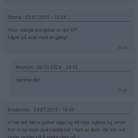
Emma - 02.07.2015 - 10:34
Hvor mange porsjoner er det til?
håper på svar med en gang!
Svar
Anonym - 06.03.2024 - 14:15
Som
samma det
svar
Svar
på
av
Emma
kreativitet - 24.07.2015 - 16:43
(ikke
vi har tatt lakris pulver oppi og litt mye sukker og smørr
bekreftet)
tror vi og noen sjokoladebiter i fem av dem.. de blir nok
gode, holder på å steke dem nå :)