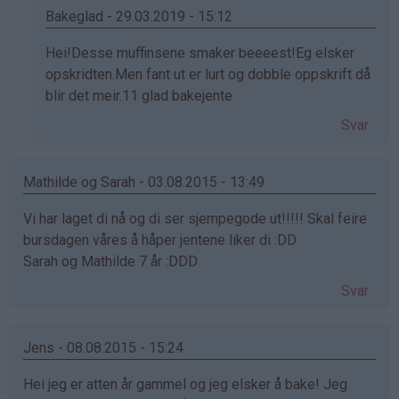
Bakeglad - 29.03.2019 - 15:12
Som
Hei!Desse muffinsene smaker beeeest!Eg elsker
svar
opskridten.Men fant ut er lurt og dobble oppskrift då
på
blir det meir.11 glad bakejente
av
Svar
Mamma
og
Elise
Mathilde og Sarah - 03.08.2015 - 13:49
(ikke
Vi har laget di nå og di ser sjempegode ut!!!!! Skal feire
bekreftet)
bursdagen våres å håper jentene liker di :DD
Sarah og Mathilde 7 år :DDD
Svar
Jens - 08.08.2015 - 15:24
Hei jeg er atten år gammel og jeg elsker å bake! Jeg