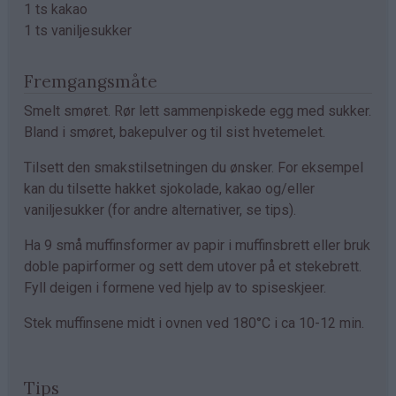
1 ts kakao
1 ts vaniljesukker
Fremgangsmåte
Smelt smøret. Rør lett sammenpiskede egg med sukker.
Bland i smøret, bakepulver og til sist hvetemelet.
Tilsett den smakstilsetningen du ønsker. For eksempel
kan du tilsette hakket sjokolade, kakao og/eller
vaniljesukker (for andre alternativer, se tips).
Ha 9 små muffinsformer av papir i muffinsbrett eller bruk
doble papirformer og sett dem utover på et stekebrett.
Fyll deigen i formene ved hjelp av to spiseskjeer.
Stek muffinsene midt i ovnen ved 180°C i ca 10-12 min.
Tips