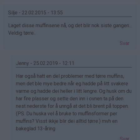
Silje - 22.02.2015 - 13:55
Laget disse muffinsene nå, og det blir nok siste gangen...
Veldig tørre..
Svar
Jenny - 25.02.2019 - 12:11
Som
Har også hatt en del problemer med tørre muffins,
svar
men det ble mye bedre når eg hadde på litt svakere
på
varme og hadde dei heller i litt lengre. Og husk om du
av
har fire plasser og sette den inn i ovnen ta på den
Silje
nest nederste for å unngå at det bli brent på toppen.
(ikke
(PS. Du huska vel å bruke to muffinsformer per
bekreftet)
muffins? Visst ikkje blir dei alltid tørre.) mvh en
bakeglad 13-åring
Svar