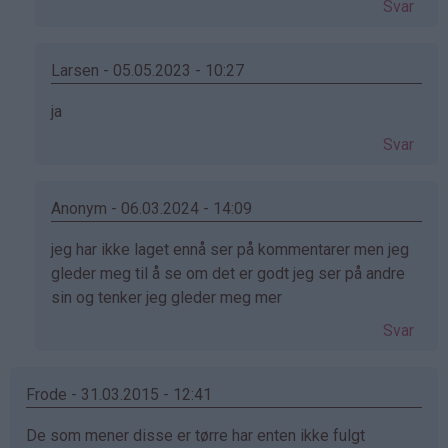
Svar
Helene
(ikke
bekreftet)
Larsen - 05.05.2023 - 10:27
Som
ja
svar
Svar
på
av
Helene
Anonym - 06.03.2024 - 14:09
(ikke
Som
jeg har ikke laget ennå ser på kommentarer men jeg
bekreftet)
svar
gleder meg til å se om det er godt jeg ser på andre
på
sin og tenker jeg gleder meg mer
av
Svar
Helene
(ikke
bekreftet)
Frode - 31.03.2015 - 12:41
De som mener disse er tørre har enten ikke fulgt