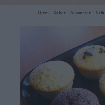
Main
Hjem
Kaker
Desserter
Drik
navigation