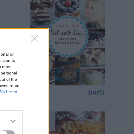
sonal or
ection to
ou may
 personal
out of the
 downstream
B’s List of
print