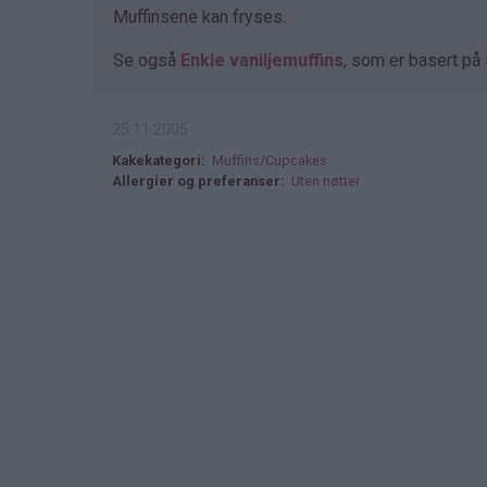
Muffinsene kan fryses.
Se også
Enkle vaniljemuffins
, som er basert p
25.11.2005
Kakekategori
Muffins/Cupcakes
Allergier og preferanser
Uten nøtter