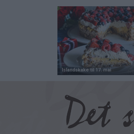
Hopp
til
hovedinnhold