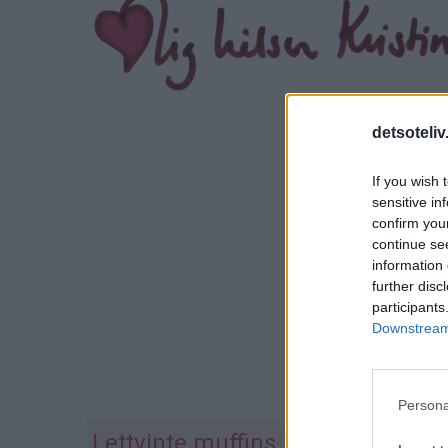
detsoteliv
If you wish 
sensitive in
confirm you
continue se
information 
further disc
participants
Downstream 
Persona
Lettvinte muffins