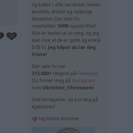
og kaker i alle varianter, lekker
konfekt, drikke og nydelige
desserter. Det søte liv
inneholder
5608
oppskrifter!
Alle er testet ut av meg, og jeg
kan love at de er gode og enkle
å få til.
Jeg håper du lar deg
friste!
Det søte liv har
315.000+
følgere på
Facebook
.
Du finner meg på
Instagram
som @
kristine_lifeissweet
.
God fornøyelse, og kos deg på
kjøkkenet!
lig hilsen Kristine