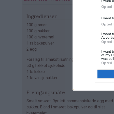
I want t
Opted 
Ingredienser
I want t
Opted 
100 g smør
100 g sukker
I want 
100 g hvetemel
Advertis
Opted 
1 ts bakepulver
2 egg
I want t
of my P
was col
Forslag til smakstilsetning:
Opted 
50 g hakket sjokolade
1 ts kakao
1 ts vaniljesukker
Fremgangsmåte
Smelt smøret. Rør lett sammenpiskede egg med
sukker. Bland i smøret, bakepulver og til sist
hvetemelet.