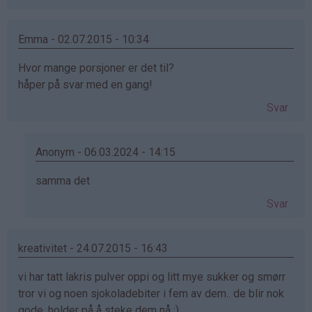
Emma - 02.07.2015 - 10:34
Hvor mange porsjoner er det til?
håper på svar med en gang!
Svar
Anonym - 06.03.2024 - 14:15
Som
samma det
svar
Svar
på
av
Emma
kreativitet - 24.07.2015 - 16:43
(ikke
vi har tatt lakris pulver oppi og litt mye sukker og smørr
bekreftet)
tror vi og noen sjokoladebiter i fem av dem.. de blir nok
gode, holder på å steke dem nå :)