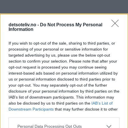
detsoteliv.no -
Do Not Process My Personal
Information
If you wish to opt-out of the sale, sharing to third parties, or
processing of your personal or sensitive information for
targeted advertising by us, please use the below opt-out
section to confirm your selection. Please note that after your
136 kommentarer
opt-out request is processed you may continue seeing
interest-based ads based on personal information utilized by
us or personal information disclosed to third parties prior to
Jassi - 18.12.2014 - 15:42
your opt-out. You may separately opt-out of the further
disclosure of your personal information by third parties on the
Muffinsene funket supert! Du kommer ikke til å angre på
IAB’s list of downstream participants. This information may
at du lagde disse himmelske muffinsene!
also be disclosed by us to third parties on the
IAB’s List of
Downstream Participants
that may further disclose it to other
De er perfekte!
third parties.
Svar
Personal Data Processing Opt Outs