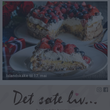
Hopp
til
hovedinnhold