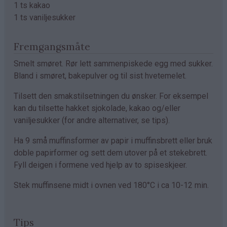
1 ts kakao
1 ts vaniljesukker
Fremgangsmåte
Smelt smøret. Rør lett sammenpiskede egg med sukker.
Bland i smøret, bakepulver og til sist hvetemelet.
Tilsett den smakstilsetningen du ønsker. For eksempel
kan du tilsette hakket sjokolade, kakao og/eller
vaniljesukker (for andre alternativer, se tips).
Ha 9 små muffinsformer av papir i muffinsbrett eller bruk
doble papirformer og sett dem utover på et stekebrett.
Fyll deigen i formene ved hjelp av to spiseskjeer.
Stek muffinsene midt i ovnen ved 180°C i ca 10-12 min.
Tips