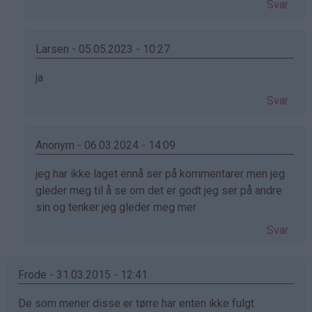
Svar
Helene
(ikke
bekreftet)
Larsen - 05.05.2023 - 10:27
Som
ja
svar
Svar
på
av
Helene
Anonym - 06.03.2024 - 14:09
(ikke
Som
jeg har ikke laget ennå ser på kommentarer men jeg
bekreftet)
svar
gleder meg til å se om det er godt jeg ser på andre
på
sin og tenker jeg gleder meg mer
av
Svar
Helene
(ikke
bekreftet)
Frode - 31.03.2015 - 12:41
De som mener disse er tørre har enten ikke fulgt