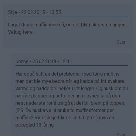
Silje - 22.02.2015 - 13:55
Laget disse muffinsene nå, og det blir nok siste gangen...
Veldig tørre..
Svar
Jenny - 25.02.2019 - 12:11
Som
Har også hatt en del problemer med tørre muffins,
svar
men det ble mye bedre når eg hadde på litt svakere
på
varme og hadde dei heller i litt lengre. Og husk om du
av
har fire plasser og sette den inn i ovnen ta på den
Silje
nest nederste for å unngå at det bli brent på toppen.
(ikke
(PS. Du huska vel å bruke to muffinsformer per
bekreftet)
muffins? Visst ikkje blir dei alltid tørre.) mvh en
bakeglad 13-åring
Svar