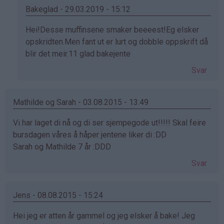
Bakeglad - 29.03.2019 - 15:12
Som
Hei!Desse muffinsene smaker beeeest!Eg elsker
svar
opskridten.Men fant ut er lurt og dobble oppskrift då
på
blir det meir.11 glad bakejente
av
Svar
Mamma
og
Elise
Mathilde og Sarah - 03.08.2015 - 13:49
(ikke
Vi har laget di nå og di ser sjempegode ut!!!!! Skal feire
bekreftet)
bursdagen våres å håper jentene liker di :DD
Sarah og Mathilde 7 år :DDD
Svar
Jens - 08.08.2015 - 15:24
Hei jeg er atten år gammel og jeg elsker å bake! Jeg