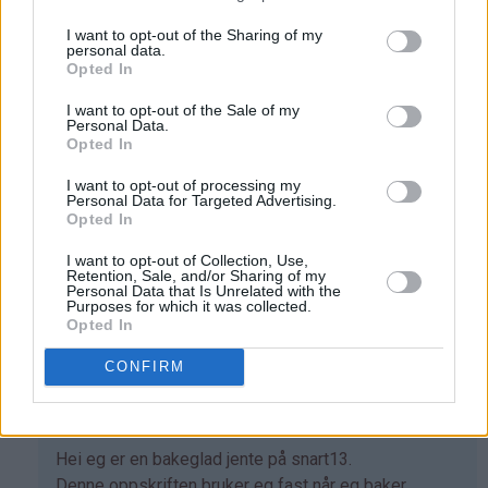
Adele - 04.06.2015 - 15:11
I want to opt-out of the Sharing of my
personal data.
Opted In
Som
Hei, jeg heter Adele og er ti år, snart elleve,jeg elsker
svar
og bake og disse muffinsene var kjempe gode. klem
I want to opt-out of the Sale of my
Personal Data.
på
adele
Opted In
av
Svar
Jassi
I want to opt-out of processing my
Personal Data for Targeted Advertising.
(ikke
Opted In
bekreftet)
Anonym - 08.12.2020 - 19:07
I want to opt-out of Collection, Use,
Retention, Sale, and/or Sharing of my
Som
Jeg skal bake til klassen min var muffinsene e
Personal Data that Is Unrelated with the
Purposes for which it was collected.
svar
veldig gode
Opted In
på
Svar
av
CONFIRM
Adele
(ikke
Isabell - 17.07.2017 - 16:24
bekreftet)
Som
Hei eg er en bakeglad jente på snart13.
svar
Denne oppskriften bruker eg fast når eg baker