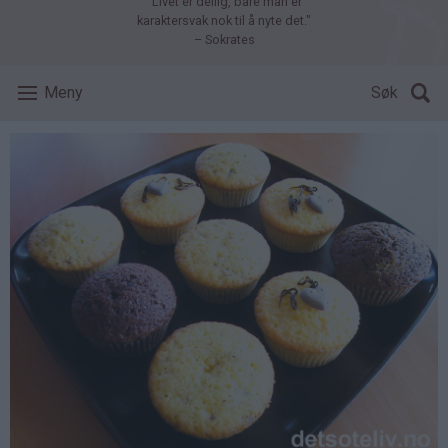
"Livet er deilig, bare man er
karaktersvak nok til å nyte det."
– Sokrates
Meny
Søk