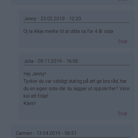
Jenny - 25.02.2019 - 12:20
Som
Oj la ikkje merke til at ditta va for 4 år sida
svar
Svar
på
av
Jenny
Julia - 09.11.2019 - 16:06
(ikke
Som
Hej Jenny!
bekreftet)
svar
Tycker du var väldigt duktig på att ge bra råd, har
på
du en egen sida där du lägger ut oppskrifer? Vore
av
kul att följa!
Jenny
Klem!
(ikke
Svar
bekreftet)
Carmen - 13.04.2019 - 06:51