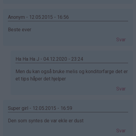
Anonym - 12.05.2015 - 16:56
Beste ever
Svar
Ha Ha Ha J - 04.12.2020 - 23:24
Som
Men du kan også bruke melis og konditorfarge det er
svar
et tips håper det hjelper
på
Svar
av
Anonym
(ikke
Super girl - 12.05.2015 - 16:59
bekreftet)
Den som syntes de var ekle er dust
Svar