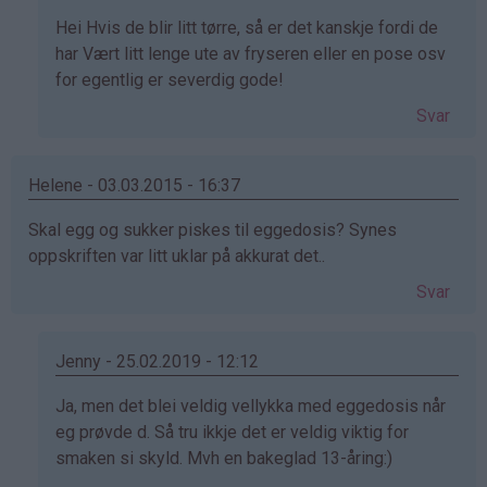
Som
Hei Hvis de blir litt tørre, så er det kanskje fordi de
svar
har Vært litt lenge ute av fryseren eller en pose osv
på
for egentlig er severdig gode!
av
Svar
Silje
(ikke
bekreftet)
Helene - 03.03.2015 - 16:37
Skal egg og sukker piskes til eggedosis? Synes
oppskriften var litt uklar på akkurat det..
Svar
Jenny - 25.02.2019 - 12:12
Som
Ja, men det blei veldig vellykka med eggedosis når
svar
eg prøvde d. Så tru ikkje det er veldig viktig for
på
smaken si skyld. Mvh en bakeglad 13-åring:)
av