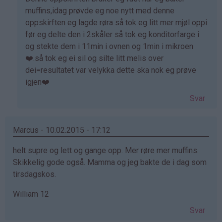
på
muffins,idag prøvde eg noe nytt med denne
av
oppskirften eg lagde røra så tok eg litt mer mjøl oppi
Jassi
før eg delte den i 2skåler så tok eg konditorfarge i
(ikke
og stekte dem i 11min i ovnen og 1min i mikroen
bekreftet)
❤️.så tok eg ei sil og silte litt melis over
dei=resultatet var velykka dette ska nok eg prøve
igjen❤️
Svar
Marcus - 10.02.2015 - 17:12
helt supre og lett og gange opp. Mer røre mer muffins.
Skikkelig gode også. Mamma og jeg bakte de i dag som
tirsdagskos.
William 12
Svar