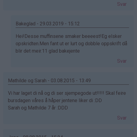
Svar
Bakeglad - 29.03.2019 - 15:12
Som
Hei!Desse muffinsene smaker beeeest!Eg elsker
svar
opskridten.Men fant ut er lurt og dobble oppskrift då
på
blir det meir.11 glad bakejente
av
Svar
Mamma
og
Elise
Mathilde og Sarah - 03.08.2015 - 13:49
(ikke
Vi har laget di nå og di ser sjempegode ut!!!!! Skal feire
bekreftet)
bursdagen våres å håper jentene liker di :DD
Sarah og Mathilde 7 år :DDD
Svar