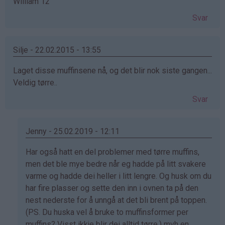
William 12
Svar
Silje - 22.02.2015 - 13:55
Laget disse muffinsene nå, og det blir nok siste gangen...
Veldig tørre..
Svar
Jenny - 25.02.2019 - 12:11
Som
Har også hatt en del problemer med tørre muffins,
svar
men det ble mye bedre når eg hadde på litt svakere
på
varme og hadde dei heller i litt lengre. Og husk om du
av
har fire plasser og sette den inn i ovnen ta på den
Silje
nest nederste for å unngå at det bli brent på toppen.
(ikke
(PS. Du huska vel å bruke to muffinsformer per
bekreftet)
muffins? Visst ikkje blir dei alltid tørre.) mvh en