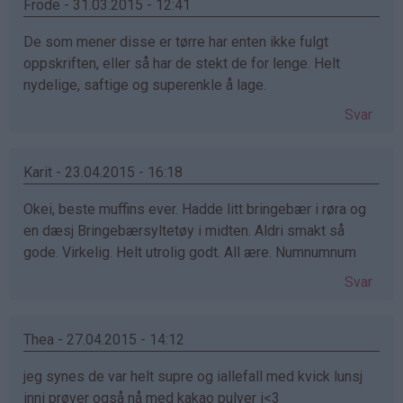
bekreftet)
Frode - 31.03.2015 - 12:41
De som mener disse er tørre har enten ikke fulgt
oppskriften, eller så har de stekt de for lenge. Helt
nydelige, saftige og superenkle å lage.
Svar
Karit - 23.04.2015 - 16:18
Okei, beste muffins ever. Hadde litt bringebær i røra og
en dæsj Bringebærsyltetøy i midten. Aldri smakt så
gode. Virkelig. Helt utrolig godt. All ære. Numnumnum
Svar
Thea - 27.04.2015 - 14:12
jeg synes de var helt supre og iallefall med kvick lunsj
inni prøver også nå med kakao pulver i<3