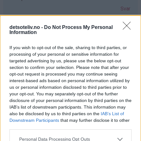
Svar
detsoteliv.no -
Do Not Process My Personal
Adele - 04.06.2015 - 15:11
Information
Som
Hei, jeg heter Adele og er ti år, snart elleve,jeg elsker
If you wish to opt-out of the sale, sharing to third parties, or
svar
og bake og disse muffinsene var kjempe gode. klem
processing of your personal or sensitive information for
på
adele
targeted advertising by us, please use the below opt-out
av
Svar
section to confirm your selection. Please note that after your
Jassi
opt-out request is processed you may continue seeing
(ikke
interest-based ads based on personal information utilized by
bekreftet)
Anonym - 08.12.2020 - 19:07
us or personal information disclosed to third parties prior to
your opt-out. You may separately opt-out of the further
Som
Jeg skal bake til klassen min var muffinsene e
disclosure of your personal information by third parties on the
IAB’s list of downstream participants. This information may
svar
veldig gode
also be disclosed by us to third parties on the
IAB’s List of
på
Svar
Downstream Participants
that may further disclose it to other
av
third parties.
Adele
(ikke
Isabell - 17.07.2017 - 16:24
Personal Data Processing Opt Outs