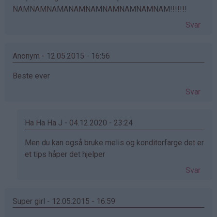
NAMNAMNAMANAMNAMNAMNAMNAMNAM!!!!!!!
Svar
Anonym - 12.05.2015 - 16:56
Beste ever
Svar
Ha Ha Ha J - 04.12.2020 - 23:24
Som
Men du kan også bruke melis og konditorfarge det er
svar
et tips håper det hjelper
på
Svar
av
Anonym
(ikke
Super girl - 12.05.2015 - 16:59
bekreftet)