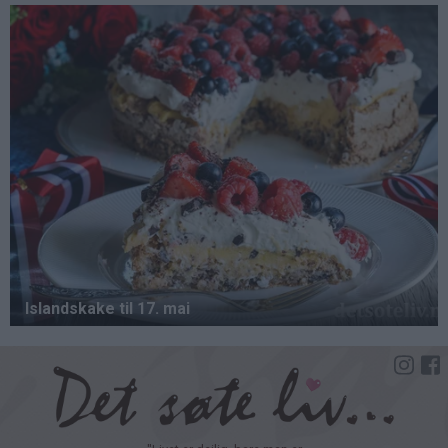
Hopp
til
hovedinnhold