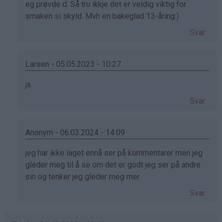
svar
eg prøvde d. Så tru ikkje det er veldig viktig for
på
smaken si skyld. Mvh en bakeglad 13-åring:)
av
Svar
Helene
(ikke
bekreftet)
Larsen - 05.05.2023 - 10:27
Som
ja
svar
Svar
på
av
Helene
Anonym - 06.03.2024 - 14:09
(ikke
Som
jeg har ikke laget ennå ser på kommentarer men jeg
bekreftet)
svar
gleder meg til å se om det er godt jeg ser på andre
på
sin og tenker jeg gleder meg mer
av
Svar
Helene
(ikke