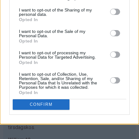
bekreftet)
Som
Hei eg er en bakeglad jente på snart13.
I want to opt-out of the Sharing of my
personal data.
svar
Denne oppskriften bruker eg fast når eg baker
Opted In
på
muffins,idag prøvde eg noe nytt med denne
I want to opt-out of the Sale of my
av
oppskirften eg lagde røra så tok eg litt mer mjøl oppi
Personal Data.
Jassi
før eg delte den i 2skåler så tok eg konditorfarge i
Opted In
(ikke
og stekte dem i 11min i ovnen og 1min i mikroen
I want to opt-out of processing my
bekreftet)
❤️.så tok eg ei sil og silte litt melis over
Personal Data for Targeted Advertising.
dei=resultatet var velykka dette ska nok eg prøve
Opted In
igjen❤️
I want to opt-out of Collection, Use,
Retention, Sale, and/or Sharing of my
Svar
Personal Data that Is Unrelated with the
Purposes for which it was collected.
Opted In
Marcus - 10.02.2015 - 17:12
CONFIRM
helt supre og lett og gange opp. Mer røre mer muffins.
Skikkelig gode også. Mamma og jeg bakte de i dag som
tirsdagskos.