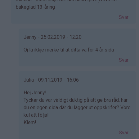
bakeglad 13-åring
Svar
Jenny - 25.02.2019 - 12:20
Som
Oj la ikkje merke til at ditta va for 4 år sida
svar
Svar
på
av
Jenny
Julia - 09.11.2019 - 16:06
(ikke
Som
Hej Jenny!
bekreftet)
svar
Tycker du var väldigt duktig på att ge bra råd, har
på
du en egen sida där du lägger ut oppskrifer? Vore
av
kul att följa!
Jenny
Klem!
(ikke
Svar
bekreftet)