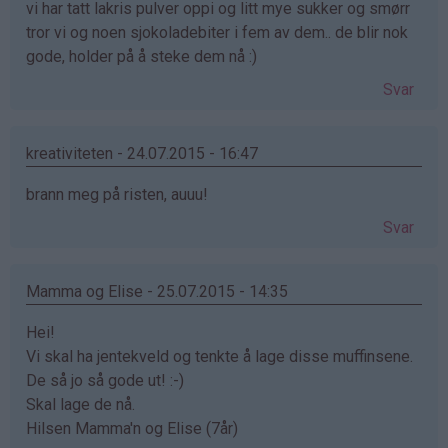
vi har tatt lakris pulver oppi og litt mye sukker og smørr
bekreftet)
tror vi og noen sjokoladebiter i fem av dem.. de blir nok
gode, holder på å steke dem nå :)
Svar
kreativiteten - 24.07.2015 - 16:47
brann meg på risten, auuu!
Svar
Mamma og Elise - 25.07.2015 - 14:35
Hei!
Vi skal ha jentekveld og tenkte å lage disse muffinsene.
De så jo så gode ut! :-)
Skal lage de nå.
Hilsen Mamma'n og Elise (7år)