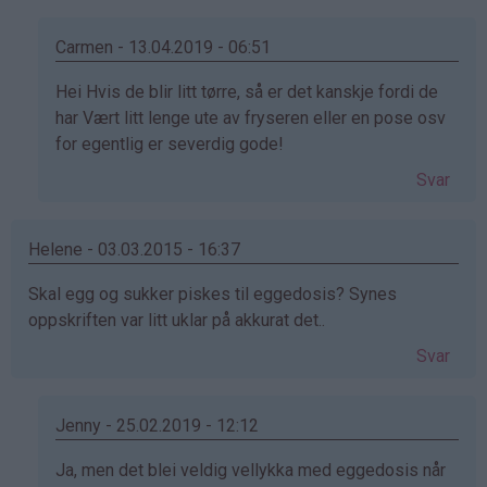
Carmen - 13.04.2019 - 06:51
Som
Hei Hvis de blir litt tørre, så er det kanskje fordi de
svar
har Vært litt lenge ute av fryseren eller en pose osv
på
for egentlig er severdig gode!
av
Svar
Silje
(ikke
bekreftet)
Helene - 03.03.2015 - 16:37
Skal egg og sukker piskes til eggedosis? Synes
oppskriften var litt uklar på akkurat det..
Svar
Jenny - 25.02.2019 - 12:12
Som
Ja, men det blei veldig vellykka med eggedosis når