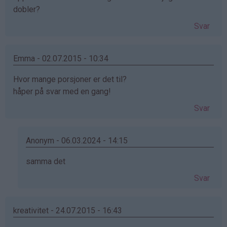
dobler?
Svar
Emma - 02.07.2015 - 10:34
Hvor mange porsjoner er det til?
håper på svar med en gang!
Svar
Anonym - 06.03.2024 - 14:15
Som
samma det
svar
Svar
på
av
Emma
kreativitet - 24.07.2015 - 16:43
(ikke