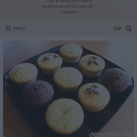
"Livet er deilig, bare man er
karaktersvak nok til å nyte det."
– Sokrates
Meny
Søk