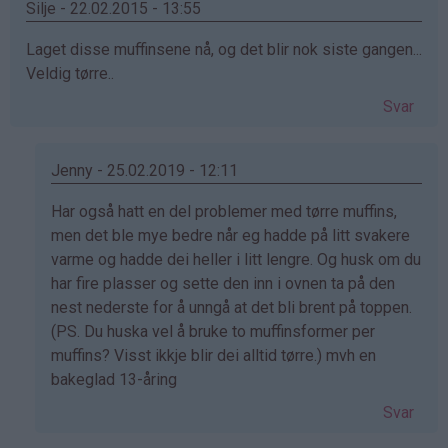
Silje - 22.02.2015 - 13:55
Laget disse muffinsene nå, og det blir nok siste gangen...
Veldig tørre..
Svar
Jenny - 25.02.2019 - 12:11
Som
Har også hatt en del problemer med tørre muffins,
svar
men det ble mye bedre når eg hadde på litt svakere
på
varme og hadde dei heller i litt lengre. Og husk om du
av
har fire plasser og sette den inn i ovnen ta på den
Silje
nest nederste for å unngå at det bli brent på toppen.
(ikke
(PS. Du huska vel å bruke to muffinsformer per
bekreftet)
muffins? Visst ikkje blir dei alltid tørre.) mvh en
bakeglad 13-åring
Svar