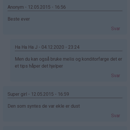
Anonym - 12.05.2015 - 16:56
Beste ever
Svar
Ha Ha Ha J - 04.12.2020 - 23:24
Som
Men du kan også bruke melis og konditorfarge det er
svar
et tips håper det hjelper
på
Svar
av
Anonym
(ikke
Super girl - 12.05.2015 - 16:59
bekreftet)
Den som syntes de var ekle er dust
Svar