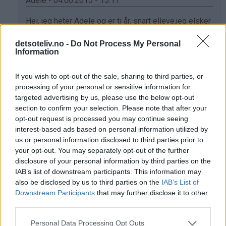
Adele - 04.06.2015 - 15:11
Som
Hei, jeg heter Adele og er ti år, snart elleve,jeg elsker
svar
og bake og disse muffinsene var kjempe gode. klem
detsoteliv.no -
Do Not Process My Personal
på
adele
Information
av
Svar
Jassi
If you wish to opt-out of the sale, sharing to third parties, or
(ikke
processing of your personal or sensitive information for
bekreftet)
Anonym - 08.12.2020 - 19:07
targeted advertising by us, please use the below opt-out
section to confirm your selection. Please note that after your
Som
Jeg skal bake til klassen min var muffinsene e
opt-out request is processed you may continue seeing
svar
veldig gode
interest-based ads based on personal information utilized by
på
us or personal information disclosed to third parties prior to
Svar
your opt-out. You may separately opt-out of the further
av
disclosure of your personal information by third parties on the
Adele
IAB’s list of downstream participants. This information may
(ikke
Isabell - 17.07.2017 - 16:24
also be disclosed by us to third parties on the
IAB’s List of
bekreftet)
Downstream Participants
that may further disclose it to other
Som
Hei eg er en bakeglad jente på snart13.
third parties.
svar
Denne oppskriften bruker eg fast når eg baker
på
muffins,idag prøvde eg noe nytt med denne
Personal Data Processing Opt Outs