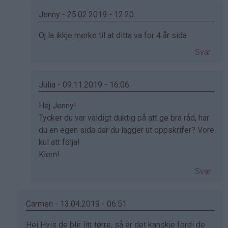
Jenny - 25.02.2019 - 12:20
Som
Oj la ikkje merke til at ditta va for 4 år sida
svar
Svar
på
av
Jenny
Julia - 09.11.2019 - 16:06
(ikke
Som
Hej Jenny!
bekreftet)
svar
Tycker du var väldigt duktig på att ge bra råd, har
på
du en egen sida där du lägger ut oppskrifer? Vore
av
kul att följa!
Jenny
Klem!
(ikke
Svar
bekreftet)
Carmen - 13.04.2019 - 06:51
Som
Hei Hvis de blir litt tørre, så er det kanskje fordi de