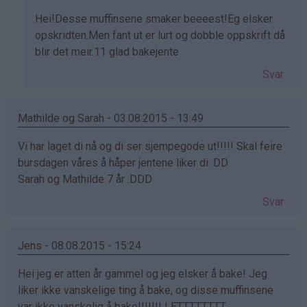
Som
Hei!Desse muffinsene smaker beeeest!Eg elsker
svar
opskridten.Men fant ut er lurt og dobble oppskrift då
på
blir det meir.11 glad bakejente
av
Svar
Mamma
og
Elise
Mathilde og Sarah - 03.08.2015 - 13:49
(ikke
Vi har laget di nå og di ser sjempegode ut!!!!! Skal feire
bekreftet)
bursdagen våres å håper jentene liker di :DD
Sarah og Mathilde 7 år :DDD
Svar
Jens - 08.08.2015 - 15:24
Hei jeg er atten år gammel og jeg elsker å bake! Jeg
liker ikke vanskelige ting å bake, og disse muffinsene
var ikke vanskelig å bake!!!!!!! LETTTTTTTT.