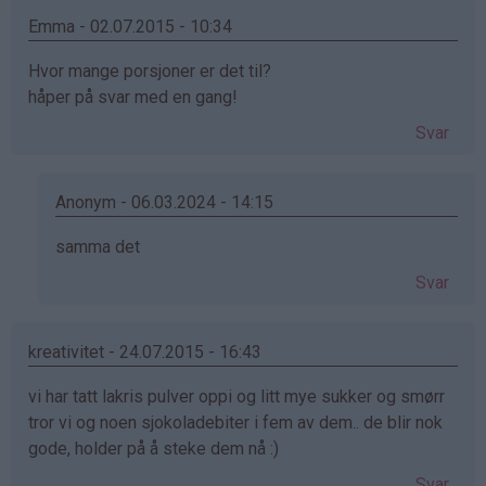
Emma - 02.07.2015 - 10:34
Hvor mange porsjoner er det til?
håper på svar med en gang!
Svar
Anonym - 06.03.2024 - 14:15
Som
samma det
svar
Svar
på
av
Emma
kreativitet - 24.07.2015 - 16:43
(ikke
vi har tatt lakris pulver oppi og litt mye sukker og smørr
bekreftet)
tror vi og noen sjokoladebiter i fem av dem.. de blir nok
gode, holder på å steke dem nå :)
Svar