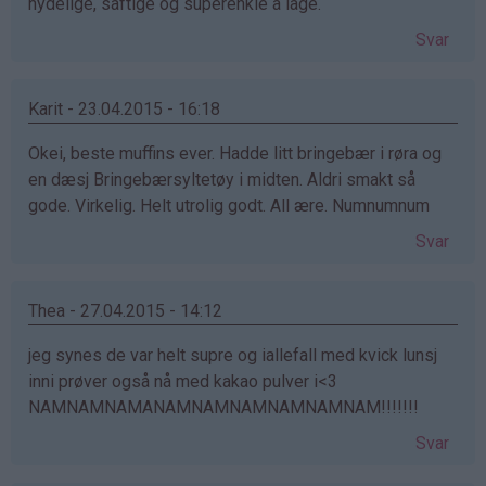
nydelige, saftige og superenkle å lage.
Svar
Karit - 23.04.2015 - 16:18
Okei, beste muffins ever. Hadde litt bringebær i røra og
en dæsj Bringebærsyltetøy i midten. Aldri smakt så
gode. Virkelig. Helt utrolig godt. All ære. Numnumnum
Svar
Thea - 27.04.2015 - 14:12
jeg synes de var helt supre og iallefall med kvick lunsj
inni prøver også nå med kakao pulver i<3
NAMNAMNAMANAMNAMNAMNAMNAMNAM!!!!!!!
Svar