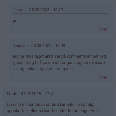
(ikke
bekreftet)
Larsen - 05.05.2023 - 10:27
Som
ja
svar
Svar
på
av
Helene
Anonym - 06.03.2024 - 14:09
(ikke
Som
jeg har ikke laget ennå ser på kommentarer men jeg
bekreftet)
svar
gleder meg til å se om det er godt jeg ser på andre
på
sin og tenker jeg gleder meg mer
av
Svar
Helene
(ikke
bekreftet)
Frode - 31.03.2015 - 12:41
De som mener disse er tørre har enten ikke fulgt
oppskriften, eller så har de stekt de for lenge. Helt