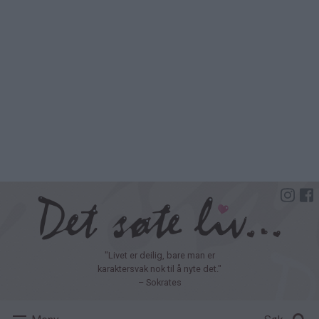
Hopp
til
hovedinnhold
"Livet er deilig, bare man er
karaktersvak nok til å nyte det."
– Sokrates