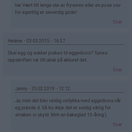
svar
har Vært litt lenge ute av fryseren eller en pose osv
på
for egentlig er severdig gode!
av
Svar
Silje
(ikke
bekreftet)
Helene - 03.03.2015 - 16:37
Skal egg og sukker piskes til eggedosis? Synes
oppskriften var litt uklar på akkurat det..
Svar
Jenny - 25.02.2019 - 12:12
Som
Ja, men det blei veldig vellykka med eggedosis når
svar
eg prøvde d. Så tru ikkje det er veldig viktig for
på
smaken si skyld. Mvh en bakeglad 13-åring:)
av
Svar
Helene