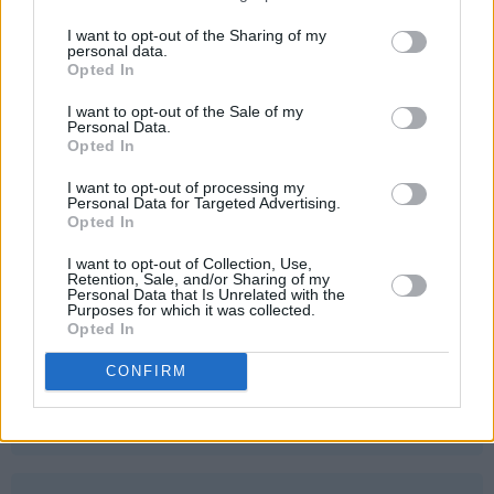
av
oppskirften eg lagde røra så tok eg litt mer mjøl oppi
I want to opt-out of the Sharing of my
Jassi
før eg delte den i 2skåler så tok eg konditorfarge i
personal data.
(ikke
og stekte dem i 11min i ovnen og 1min i mikroen
Opted In
bekreftet)
❤️.så tok eg ei sil og silte litt melis over
I want to opt-out of the Sale of my
dei=resultatet var velykka dette ska nok eg prøve
Personal Data.
Opted In
igjen❤️
Svar
I want to opt-out of processing my
Personal Data for Targeted Advertising.
Opted In
Marcus - 10.02.2015 - 17:12
I want to opt-out of Collection, Use,
Retention, Sale, and/or Sharing of my
Personal Data that Is Unrelated with the
helt supre og lett og gange opp. Mer røre mer muffins.
Purposes for which it was collected.
Skikkelig gode også. Mamma og jeg bakte de i dag som
Opted In
tirsdagskos.
CONFIRM
William 12
Svar