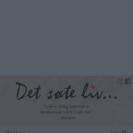
Hopp
til
hovedinnhold
"Livet er deilig, bare man er
karaktersvak nok til å nyte det."
– Sokrates