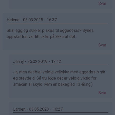
av
Svar
Silje
(ikke
bekreftet)
Helene - 03.03.2015 - 16:37
Skal egg og sukker piskes til eggedosis? Synes
oppskriften var litt uklar på akkurat det..
Svar
Jenny - 25.02.2019 - 12:12
Som
Ja, men det blei veldig vellykka med eggedosis når
svar
eg prøvde d. Så tru ikkje det er veldig viktig for
på
smaken si skyld. Mvh en bakeglad 13-åring:)
av
Svar
Helene
(ikke
bekreftet)
Larsen - 05.05.2023 - 10:27