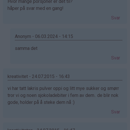
Hvor mange porsjoner er det til?
håper på svar med en gang!
Svar
Anonym - 06.03.2024 - 14:15
Som
samma det
svar
Svar
på
av
Emma
kreativitet - 24.07.2015 - 16:43
(ikke
vi har tatt lakris pulver oppi og litt mye sukker og smørr
bekreftet)
tror vi og noen sjokoladebiter i fem av dem.. de blir nok
gode, holder på å steke dem nå :)
Svar