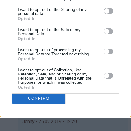
Veldig tørre..
I want to opt-out of the Sharing of my
Svar
personal data.
Opted In
I want to opt-out of the Sale of my
Jenny - 25.02.2019 - 12:11
Personal Data.
Opted In
Som
Har også hatt en del problemer med tørre muffins,
I want to opt-out of processing my
svar
men det ble mye bedre når eg hadde på litt svakere
Personal Data for Targeted Advertising.
på
varme og hadde dei heller i litt lengre. Og husk om du
Opted In
av
har fire plasser og sette den inn i ovnen ta på den
I want to opt-out of Collection, Use,
Silje
nest nederste for å unngå at det bli brent på toppen.
Retention, Sale, and/or Sharing of my
Personal Data that Is Unrelated with the
(ikke
(PS. Du huska vel å bruke to muffinsformer per
Purposes for which it was collected.
bekreftet)
muffins? Visst ikkje blir dei alltid tørre.) mvh en
Opted In
bakeglad 13-åring
CONFIRM
Svar
Jenny - 25.02.2019 - 12:20