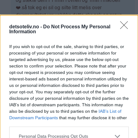
(ikke
og stekte dem i 11min i ovnen og 1min i mikroen
bekreftet)
❤️.så tok eg ei sil og silte litt melis over
dei=resultatet var velykka dette ska nok eg prøve
igjen❤️
detsoteliv.no -
Do Not Process My Personal
Information
Svar
If you wish to opt-out of the sale, sharing to third parties, or
Marcus - 10.02.2015 - 17:12
processing of your personal or sensitive information for
targeted advertising by us, please use the below opt-out
helt supre og lett og gange opp. Mer røre mer muffins.
section to confirm your selection. Please note that after your
Skikkelig gode også. Mamma og jeg bakte de i dag som
opt-out request is processed you may continue seeing
interest-based ads based on personal information utilized by
tirsdagskos.
us or personal information disclosed to third parties prior to
William 12
your opt-out. You may separately opt-out of the further
disclosure of your personal information by third parties on the
Svar
IAB’s list of downstream participants. This information may
also be disclosed by us to third parties on the
IAB’s List of
Downstream Participants
that may further disclose it to other
Silje - 22.02.2015 - 13:55
third parties.
Laget disse muffinsene nå, og det blir nok siste gangen...
Personal Data Processing Opt Outs