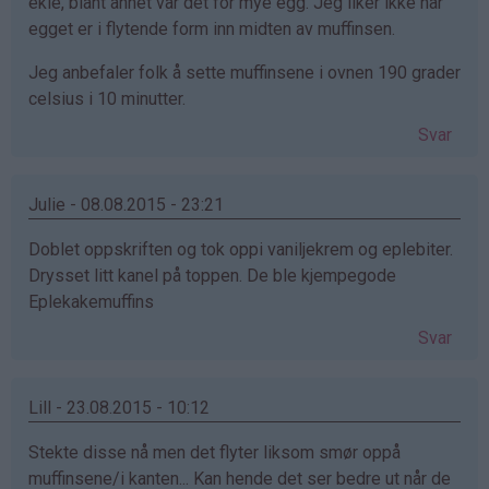
ekle, blant annet var det for mye egg. Jeg liker ikke når
egget er i flytende form inn midten av muffinsen.
Jeg anbefaler folk å sette muffinsene i ovnen 190 grader
celsius i 10 minutter.
Svar
Julie - 08.08.2015 - 23:21
Doblet oppskriften og tok oppi vaniljekrem og eplebiter.
Drysset litt kanel på toppen. De ble kjempegode
Eplekakemuffins
Svar
Lill - 23.08.2015 - 10:12
Stekte disse nå men det flyter liksom smør oppå
muffinsene/i kanten... Kan hende det ser bedre ut når de