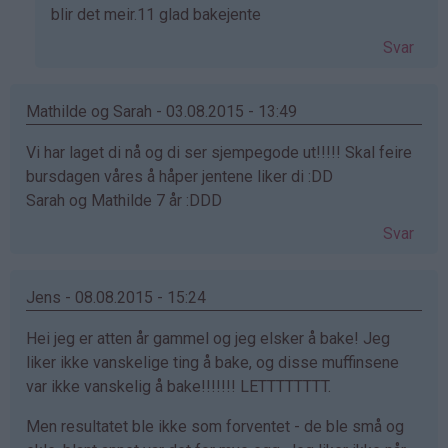
på
blir det meir.11 glad bakejente
av
Svar
Mamma
og
Elise
Mathilde og Sarah - 03.08.2015 - 13:49
(ikke
Vi har laget di nå og di ser sjempegode ut!!!!! Skal feire
bekreftet)
bursdagen våres å håper jentene liker di :DD
Sarah og Mathilde 7 år :DDD
Svar
Jens - 08.08.2015 - 15:24
Hei jeg er atten år gammel og jeg elsker å bake! Jeg
liker ikke vanskelige ting å bake, og disse muffinsene
var ikke vanskelig å bake!!!!!!! LETTTTTTTT.
Men resultatet ble ikke som forventet - de ble små og