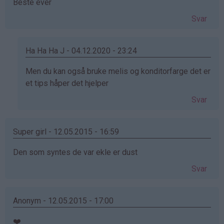
Beste ever
Svar
Ha Ha Ha J - 04.12.2020 - 23:24
Som
Men du kan også bruke melis og konditorfarge det er
svar
et tips håper det hjelper
på
Svar
av
Anonym
(ikke
Super girl - 12.05.2015 - 16:59
bekreftet)
Den som syntes de var ekle er dust
Svar
Anonym - 12.05.2015 - 17:00
❤️