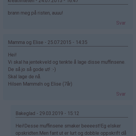
kreativiteten - 24.07.2015 - 16:47
brann meg på risten, auuu!
Svar
Mamma og Elise - 25.07.2015 - 14:35
Hei!
Vi skal ha jentekveld og tenkte å lage disse muffinsene.
De så jo så gode ut! :-)
Skal lage de nå.
Hilsen Mamma'n og Elise (7år)
Svar
Bakeglad - 29.03.2019 - 15:12
Som
Hei!Desse muffinsene smaker beeeest!Eg elsker
svar
opskridten.Men fant ut er lurt og dobble oppskrift då