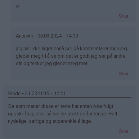
Som
ja
svar
Svar
på
av
Helene
Anonym - 06.03.2024 - 14:09
(ikke
Som
jeg har ikke laget ennå ser på kommentarer men jeg
bekreftet)
svar
gleder meg til å se om det er godt jeg ser på andre
på
sin og tenker jeg gleder meg mer
av
Svar
Helene
(ikke
bekreftet)
Frode - 31.03.2015 - 12:41
De som mener disse er tørre har enten ikke fulgt
oppskriften, eller så har de stekt de for lenge. Helt
nydelige, saftige og superenkle å lage.
Svar