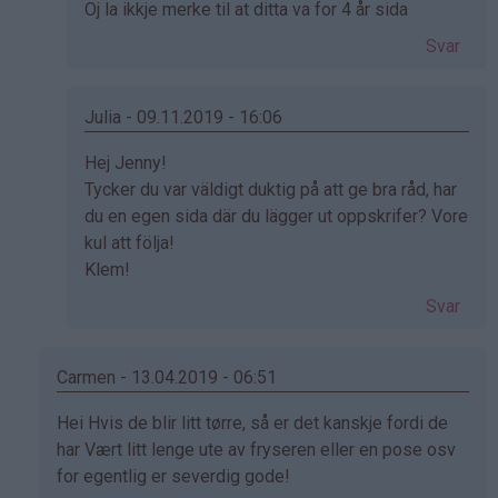
Som
Oj la ikkje merke til at ditta va for 4 år sida
svar
Svar
på
av
Jenny
Julia - 09.11.2019 - 16:06
(ikke
Som
Hej Jenny!
bekreftet)
svar
Tycker du var väldigt duktig på att ge bra råd, har
på
du en egen sida där du lägger ut oppskrifer? Vore
av
kul att följa!
Jenny
Klem!
(ikke
Svar
bekreftet)
Carmen - 13.04.2019 - 06:51
Som
Hei Hvis de blir litt tørre, så er det kanskje fordi de
svar
har Vært litt lenge ute av fryseren eller en pose osv
på
for egentlig er severdig gode!