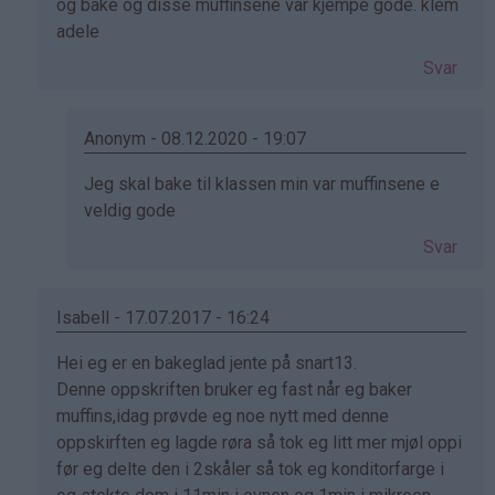
svar
og bake og disse muffinsene var kjempe gode. klem
på
adele
av
Svar
Jassi
(ikke
bekreftet)
Anonym - 08.12.2020 - 19:07
Som
Jeg skal bake til klassen min var muffinsene e
svar
veldig gode
på
Svar
av
Adele
(ikke
Isabell - 17.07.2017 - 16:24
bekreftet)
Som
Hei eg er en bakeglad jente på snart13.
svar
Denne oppskriften bruker eg fast når eg baker
på
muffins,idag prøvde eg noe nytt med denne
av
oppskirften eg lagde røra så tok eg litt mer mjøl oppi
Jassi
før eg delte den i 2skåler så tok eg konditorfarge i