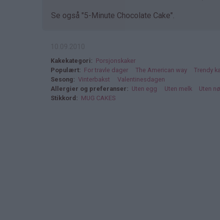
Se også "5-Minute Chocolate Cake".
10.09.2010
Kakekategori
Porsjonskaker
Populært
For travle dager
The American way
Trendy k
Sesong
Vinterbakst
Valentinesdagen
Allergier og preferanser
Uten egg
Uten melk
Uten nø
Stikkord
MUG CAKES