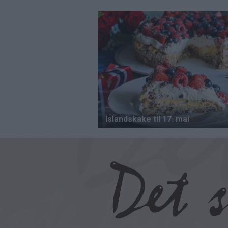
Hopp
til
hovedinnhold