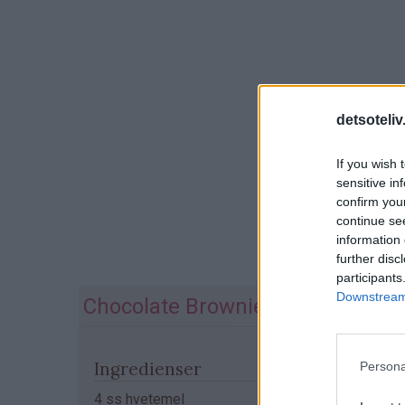
detsoteliv
If you wish 
sensitive in
confirm you
continue se
information 
further disc
participants
Downstream 
Chocolate Brownie in a Cup
Ingredienser
Persona
4 ss hvetemel