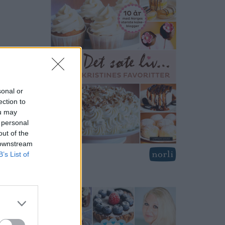
sonal or
ection to
ou may
 personal
out of the
 downstream
B’s List of
print