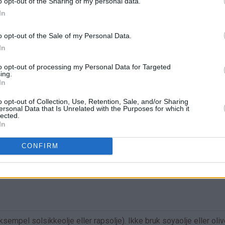
o opt-out of the Sharing of my personal data.
In
o opt-out of the Sale of my Personal Data.
In
to opt-out of processing my Personal Data for Targeted
ing.
In
o opt-out of Collection, Use, Retention, Sale, and/or Sharing
ersonal Data that Is Unrelated with the Purposes for which it
lected.
In
e i
CONFIRM
empel solsikkeolje eller rapsolje). Ikke bruk soyaolje eller oliv