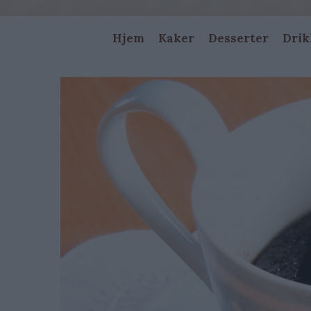
Main
Hjem
Kaker
Desserter
Drik
navigation