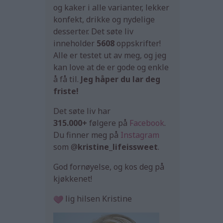
og kaker i alle varianter, lekker
konfekt, drikke og nydelige
desserter. Det søte liv
inneholder
5608
oppskrifter!
Alle er testet ut av meg, og jeg
kan love at de er gode og enkle
å få til.
Jeg håper du lar deg
friste!
Det søte liv har
315.000+
følgere på
Facebook
.
Du finner meg på
Instagram
som @
kristine_lifeissweet
.
God fornøyelse, og kos deg på
kjøkkenet!
lig hilsen Kristine