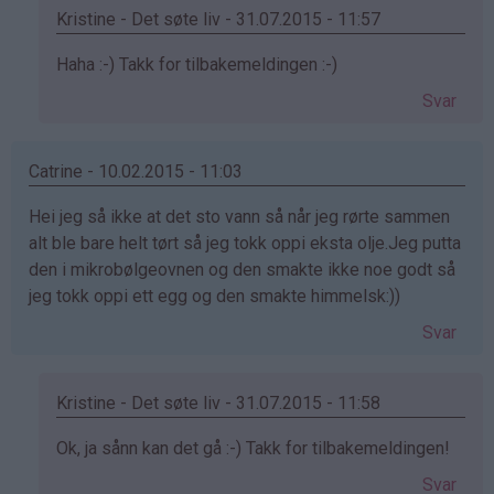
Kristine - Det søte liv - 31.07.2015 - 11:57
Som
Haha :-) Takk for tilbakemeldingen :-)
svar
Svar
på
av
:)
Catrine - 10.02.2015 - 11:03
(ikke
Hei jeg så ikke at det sto vann så når jeg rørte sammen
bekreftet)
alt ble bare helt tørt så jeg tokk oppi eksta olje.Jeg putta
den i mikrobølgeovnen og den smakte ikke noe godt så
jeg tokk oppi ett egg og den smakte himmelsk:))
Svar
Kristine - Det søte liv - 31.07.2015 - 11:58
Som
Ok, ja sånn kan det gå :-) Takk for tilbakemeldingen!
svar
Svar