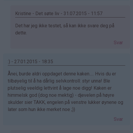
Kristine - Det søte liv - 31.07.2015 - 11:57
Som
Det har jeg ikke testet, så kan ikke svare deg på
svar
dette.
på
Svar
av
:))
(ikke
:) - 27.01.2015 - 18:35
bekreftet)
Ånei, burde aldri oppdaget denne kaken..... Hvis du er
tilbøyelig til å ha dårlig selvkontroll: styr unna! Ble
plutselig veeldig lettvint å lage noe digg! Kaken er
himmelsk god (dog noe mektig) - djevelen på høyre
skulder sier TAKK, engelen på venstre lukker øynene og
later som hun ikke merket noe ;))
Svar