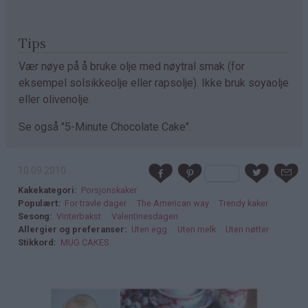
Tips
Vær nøye på å bruke olje med nøytral smak (for
eksempel solsikkeolje eller rapsolje). Ikke bruk soyaolje
eller olivenolje.
Se også "5-Minute Chocolate Cake".
10.09.2010
Kakekategori
Porsjonskaker
Populært
For travle dager
The American way
Trendy kaker
Sesong
Vinterbakst
Valentinesdagen
Allergier og preferanser
Uten egg
Uten melk
Uten nøtter
Stikkord
MUG CAKES