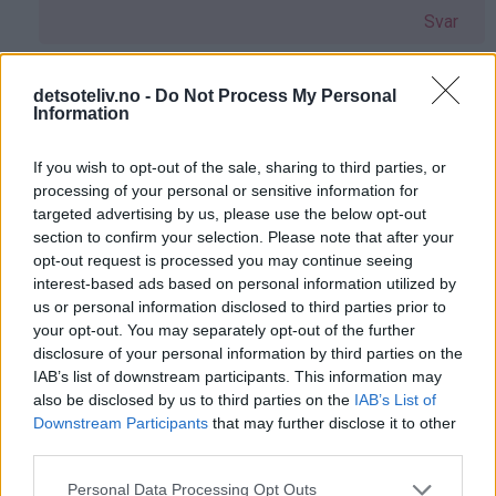
på
Svar
av
Helene
(ikke
Armita - 15.02.2015 - 17:39
detsoteliv.no -
Do Not Process My Personal
Information
bekreftet)
Som
Hei, jeg tror det skal gå greit å bruke ovn. Men pass
svar
på å ikke ha på for mye varme.
If you wish to opt-out of the sale, sharing to third parties, or
på
processing of your personal or sensitive information for
Svar
targeted advertising by us, please use the below opt-out
av
section to confirm your selection. Please note that after your
Helene
opt-out request is processed you may continue seeing
(ikke
Selma - 25.01.2017 - 16:09
interest-based ads based on personal information utilized by
bekreftet)
us or personal information disclosed to third parties prior to
Som
Det går helt bra så lenge koppen tåler høy varme.
your opt-out. You may separately opt-out of the further
svar
Prøvde selv og det gikk helt bra. Jeg lot den stå 5
disclosure of your personal information by third parties on the
på
min på ganske høy varme, men det kan være
IAB’s list of downstream participants. This information may
av
annerledes på din ovn, så ta den ut når den ser klar
also be disclosed by us to third parties on the
IAB’s List of
Helene
ut.
Downstream Participants
that may further disclose it to other
third parties.
(ikke
Svar
bekreftet)
Personal Data Processing Opt Outs