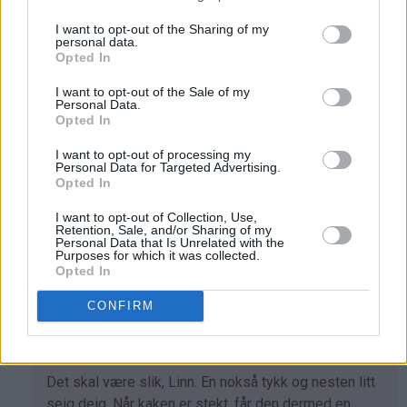
Luna - 25.06.2019 - 10:24
I want to opt-out of the Sharing of my
personal data.
Opted In
Som
Tror at det kan gå. Men bare prøv. Vis det går skriv
svar
det her som at andre vet at det går. Eller ikke
I want to opt-out of the Sale of my
Personal Data.
på
Svar
Opted In
av
Helene
I want to opt-out of processing my
Personal Data for Targeted Advertising.
(ikke
Linn - 14.08.2014 - 19:12
Opted In
bekreftet)
Heisann, prøvde røren, slik den står skrevet, men ender
I want to opt-out of Collection, Use,
Retention, Sale, and/or Sharing of my
opp med at det er aaalt for lite veske i røren. ( blir bare
Personal Data that Is Unrelated with the
Purposes for which it was collected.
tørre klumper.. )
Opted In
Svar
CONFIRM
Kristine - Det søte liv - 14.08.2014 - 23:01
Som
Det skal være slik, Linn. En nokså tykk og nesten litt
svar
seig deig. Når kaken er stekt, får den dermed en