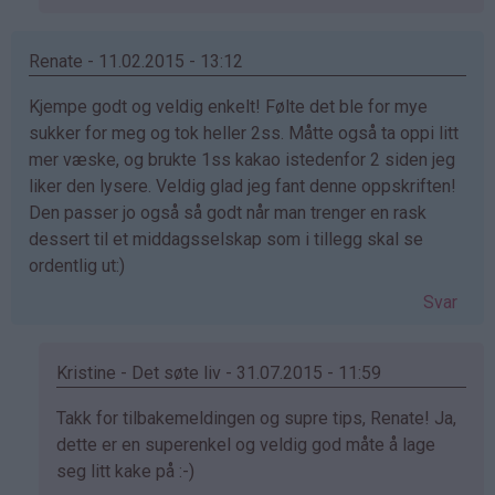
på
av
Catrine
Renate - 11.02.2015 - 13:12
(ikke
Kjempe godt og veldig enkelt! Følte det ble for mye
bekreftet)
sukker for meg og tok heller 2ss. Måtte også ta oppi litt
mer væske, og brukte 1ss kakao istedenfor 2 siden jeg
liker den lysere. Veldig glad jeg fant denne oppskriften!
Den passer jo også så godt når man trenger en rask
dessert til et middagsselskap som i tillegg skal se
ordentlig ut:)
Svar
Kristine - Det søte liv - 31.07.2015 - 11:59
Som
Takk for tilbakemeldingen og supre tips, Renate! Ja,
svar
dette er en superenkel og veldig god måte å lage
på
seg litt kake på :-)