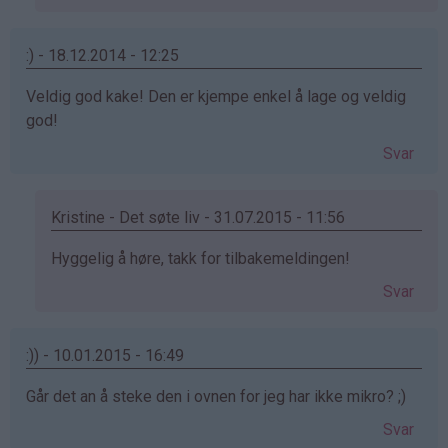
Benedicte
(ikke
bekreftet)
:) - 18.12.2014 - 12:25
Veldig god kake! Den er kjempe enkel å lage og veldig
god!
Svar
Kristine - Det søte liv - 31.07.2015 - 11:56
Som
Hyggelig å høre, takk for tilbakemeldingen!
svar
Svar
på
av
:)
:)) - 10.01.2015 - 16:49
(ikke
Går det an å steke den i ovnen for jeg har ikke mikro? ;)
bekreftet)
Svar