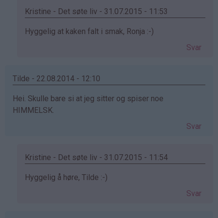
Kristine - Det søte liv - 31.07.2015 - 11:53
Som
Hyggelig at kaken falt i smak, Ronja :-)
svar
Svar
på
av
Ronja
Tilde - 22.08.2014 - 12:10
(ikke
Hei. Skulle bare si at jeg sitter og spiser noe
bekreftet)
HIMMELSK.
Svar
Kristine - Det søte liv - 31.07.2015 - 11:54
Som
Hyggelig å høre, Tilde :-)
svar
Svar
på
av