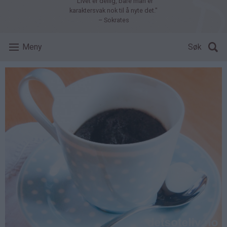
"Livet er deilig, bare man er
karaktersvak nok til å nyte det."
– Sokrates
Meny
Søk