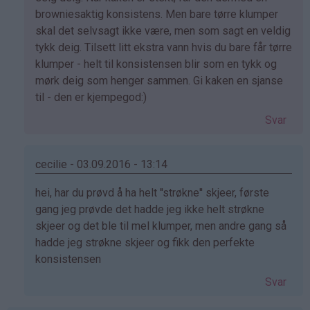
på
browniesaktig konsistens. Men bare tørre klumper
av
skal det selvsagt ikke være, men som sagt en veldig
Linn
tykk deig. Tilsett litt ekstra vann hvis du bare får tørre
(ikke
klumper - helt til konsistensen blir som en tykk og
bekreftet)
mørk deig som henger sammen. Gi kaken en sjanse
til - den er kjempegod:)
Svar
cecilie - 03.09.2016 - 13:14
Som
hei, har du prøvd å ha helt ''strøkne'' skjeer, første
svar
gang jeg prøvde det hadde jeg ikke helt strøkne
på
skjeer og det ble til mel klumper, men andre gang så
av
hadde jeg strøkne skjeer og fikk den perfekte
Linn
konsistensen
(ikke
Svar
bekreftet)