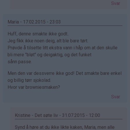
av
Svar
Renate
(ikke
bekreftet)
Maria - 17.02.2015 - 23:03
Huff, denne smakte ikke godt..
Jeg fikk ikke noen deig, alt ble bare tørt.
Prøvde å tilsette litt ekstra vann i håp om at den skulle
bli mere "bløt" og deigaktig, og det funket
sånn passe.
Men den var dessverre ikke god! Det smakte bare enkel
og billig tørr sjokolad.
Hvor var browniesmaken?
Svar
Kristine - Det søte liv - 31.07.2015 - 12:00
Som
Synd å høre at du ikke likte kaken, Maria, men alle