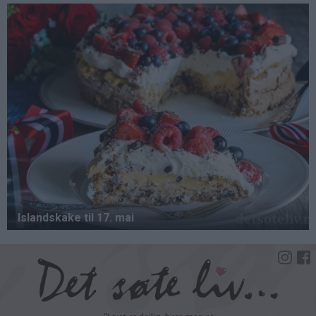
Hopp
til
hovedinnhold