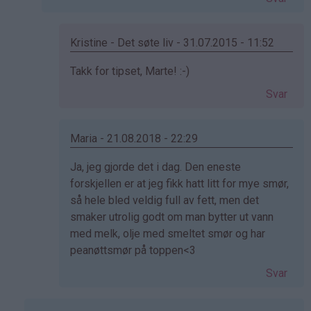
av
Ronja
(ikke
Kristine - Det søte liv - 31.07.2015 - 11:52
bekreftet)
Som
Takk for tipset, Marte! :-)
svar
Svar
på
av
marte
Maria - 21.08.2018 - 22:29
(ikke
Som
Ja, jeg gjorde det i dag. Den eneste
bekreftet)
svar
forskjellen er at jeg fikk hatt litt for mye smør,
på
så hele bled veldig full av fett, men det
av
smaker utrolig godt om man bytter ut vann
marte
med melk, olje med smeltet smør og har
(ikke
peanøttsmør på toppen<3
bekreftet)
Svar