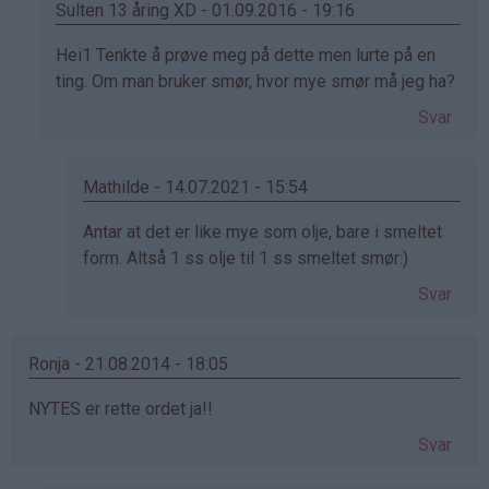
Sulten 13 åring XD - 01.09.2016 - 19:16
Som
Hei1 Tenkte å prøve meg på dette men lurte på en
svar
ting. Om man bruker smør, hvor mye smør må jeg ha?
på
Svar
av
Marianne
S.
Mathilde - 14.07.2021 - 15:54
(ikke
Som
Antar at det er like mye som olje, bare i smeltet
bekreftet)
svar
form. Altså 1 ss olje til 1 ss smeltet smør:)
på
Svar
av
Sulten
13
Ronja - 21.08.2014 - 18:05
åring
NYTES er rette ordet ja!!
XD
(ikke
Svar
bekreftet)