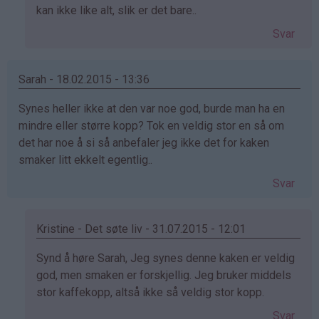
svar
kan ikke like alt, slik er det bare..
på
Svar
av
Maria
(ikke
Sarah - 18.02.2015 - 13:36
bekreftet)
Synes heller ikke at den var noe god, burde man ha en
mindre eller større kopp? Tok en veldig stor en så om
det har noe å si så anbefaler jeg ikke det for kaken
smaker litt ekkelt egentlig..
Svar
Kristine - Det søte liv - 31.07.2015 - 12:01
Som
Synd å høre Sarah, Jeg synes denne kaken er veldig
svar
god, men smaken er forskjellig. Jeg bruker middels
på
stor kaffekopp, altså ikke så veldig stor kopp.
av
Svar