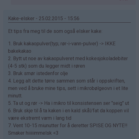
Sarah
(ikke
bekreftet)
Kake-elsker - 25.02.2015 - 15:56
Et tips fra meg til de som også elsker kake:
1. Bruk kakaopulver(typ; rør-i-vann-pulver) -> IKKE
bakekakao
2. Bytt ut noe av kakaopulveret med kokesjokoladebiter
(4-5 stk) som du legger midt i røren
3. Bruk smør istedenfor olje
4. Legg alt dette tørre sammen som står i oppskriften,
men ved å bruke mine tips, sett i mikrobølgeovn i et lite
minutt.
5. Ta ut og rør -> Ha i mikro til konsistensen ser "seig" ut
6. Bruk skje til å ta kaken i en kald skål/fat da koppen vil
være ekstremt varm i lang tid
7. Vent 10-15 miunutter for å deretter SPISE OG NYTE!!
Smaker hiiiiimmelsk <3