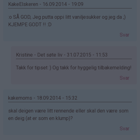
Tilde
KakeElskeren - 16.09.2014 - 19:09
(ikke
:o SÅ GOD, Jeg putta oppi litt vaniljesukker og jeg da ;)
bekreftet)
KJEMPE GODT !! :D
Svar
Kristine - Det søte liv - 31.07.2015 - 11:53
Som
Takk for tipset :) Og takk for hyggelig tilbakemelding!
svar
Svar
på
av
KakeElskeren
kakemoms - 18.09.2014 - 15:32
(ikke
skal deigen være litt rennende eller skal den være som
bekreftet)
en deig (at er som en klump)?
Svar