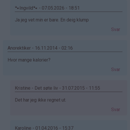
🐾Ingvild🐾 - 07.05.2026 - 18:51
Som
Ja jeg vet min er bare. En deig klump
svar
Svar
på
av
kakemoms
Anorektiker - 16.11.2014 - 02:16
(ikke
Hvor mange kalorier?
bekreftet)
Svar
Kristine - Det søte liv - 31.07.2015 - 11:55
Som
Det har jeg ikke regnet ut.
svar
Svar
på
av
Anorektiker
Karoline - 01.04.2016 - 15:37