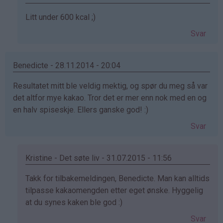
(ikke
Som
Litt under 600 kcal ;)
bekreftet)
svar
Svar
på
av
Anorektiker
Benedicte - 28.11.2014 - 20:04
(ikke
Resultatet mitt ble veldig mektig, og spør du meg så var
bekreftet)
det altfor mye kakao. Tror det er mer enn nok med en og
en halv spiseskje. Ellers ganske god! :)
Svar
Kristine - Det søte liv - 31.07.2015 - 11:56
Som
Takk for tilbakemeldingen, Benedicte. Man kan alltids
svar
tilpasse kakaomengden etter eget ønske. Hyggelig
på
at du synes kaken ble god :)
av
Svar