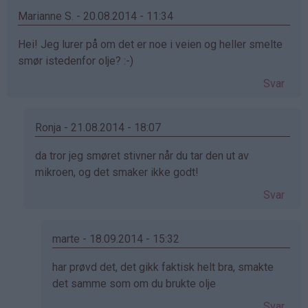
Marianne S. - 20.08.2014 - 11:34
Hei! Jeg lurer på om det er noe i veien og heller smelte
smør istedenfor olje? :-)
Svar
Ronja - 21.08.2014 - 18:07
Som
da tror jeg smøret stivner når du tar den ut av
svar
mikroen, og det smaker ikke godt!
på
Svar
av
Marianne
S.
marte - 18.09.2014 - 15:32
(ikke
Som
har prøvd det, det gikk faktisk helt bra, smakte
bekreftet)
svar
det samme som om du brukte olje
på
Svar