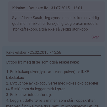
Kristine - Det søte liv - 31.07.2015 - 12:01
Som
Synd å høre Sarah, Jeg synes denne kaken er veldig
svar
god, men smaken er forskjellig. Jeg bruker middels
på
stor kaffekopp, altså ikke så veldig stor kopp.
av
Svar
Sarah
(ikke
bekreftet)
Kake-elsker - 25.02.2015 - 15:56
Et tips fra meg til de som også elsker kake:
1. Bruk kakaopulver(typ; rør-i-vann-pulver) -> IKKE
bakekakao
2. Bytt ut noe av kakaopulveret med kokesjokoladebiter
(4-5 stk) som du legger midt i røren
3. Bruk smør istedenfor olje
4. Legg alt dette tørre sammen som står i oppskriften,
men ved å bruke mine tips, sett i mikrobølgeovn i et lite