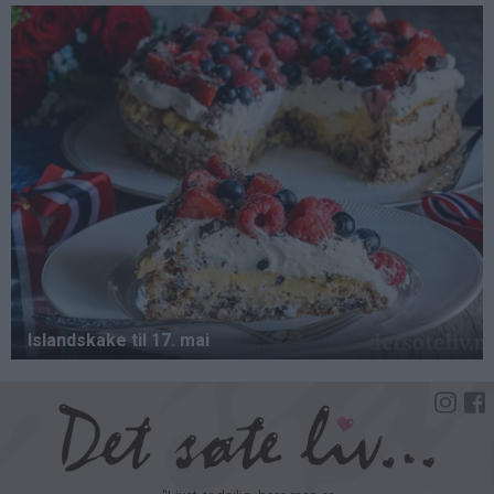
Hopp
til
hovedinnhold