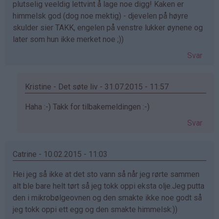
plutselig veeldig lettvint å lage noe digg! Kaken er
himmelsk god (dog noe mektig) - djevelen på høyre
skulder sier TAKK, engelen på venstre lukker øynene og
later som hun ikke merket noe ;))
Svar
Kristine - Det søte liv - 31.07.2015 - 11:57
Som
Haha :-) Takk for tilbakemeldingen :-)
svar
Svar
på
av
:)
Catrine - 10.02.2015 - 11:03
(ikke
Hei jeg så ikke at det sto vann så når jeg rørte sammen
bekreftet)
alt ble bare helt tørt så jeg tokk oppi eksta olje.Jeg putta
den i mikrobølgeovnen og den smakte ikke noe godt så
jeg tokk oppi ett egg og den smakte himmelsk:))