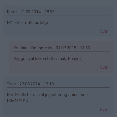
Sulten
13
Ronja - 21.08.2014 - 18:05
åring
NYTES er rette ordet ja!!
XD
(ikke
Svar
bekreftet)
Kristine - Det søte liv - 31.07.2015 - 11:53
Som
Hyggelig at kaken falt i smak, Ronja :-)
svar
Svar
på
av
Ronja
Tilde - 22.08.2014 - 12:10
(ikke
Hei. Skulle bare si at jeg sitter og spiser noe
bekreftet)
HIMMELSK.
Svar