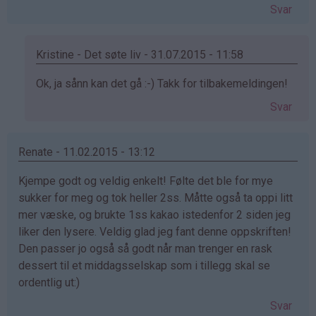
Svar
Kristine - Det søte liv - 31.07.2015 - 11:58
Som
Ok, ja sånn kan det gå :-) Takk for tilbakemeldingen!
svar
Svar
på
av
Catrine
Renate - 11.02.2015 - 13:12
(ikke
Kjempe godt og veldig enkelt! Følte det ble for mye
bekreftet)
sukker for meg og tok heller 2ss. Måtte også ta oppi litt
mer væske, og brukte 1ss kakao istedenfor 2 siden jeg
liker den lysere. Veldig glad jeg fant denne oppskriften!
Den passer jo også så godt når man trenger en rask
dessert til et middagsselskap som i tillegg skal se
ordentlig ut:)
Svar