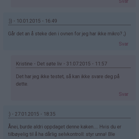
Svar
på
av
:)
:)) - 10.01.2015 - 16:49
(ikke
Går det an å steke den i ovnen for jeg har ikke mikro? ;)
bekreftet)
Svar
Kristine - Det søte liv - 31.07.2015 - 11:57
Som
Det har jeg ikke testet, så kan ikke svare deg på
svar
dette.
på
Svar
av
:))
(ikke
:) - 27.01.2015 - 18:35
bekreftet)
Ånei, burde aldri oppdaget denne kaken..... Hvis du er
tilbøyelig til å ha dårlig selvkontroll: styr unna! Ble