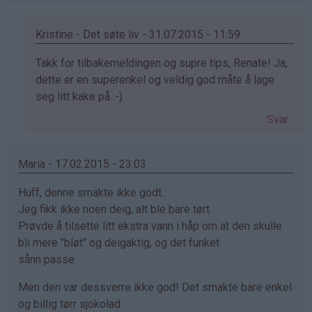
Kristine - Det søte liv - 31.07.2015 - 11:59
Som
Takk for tilbakemeldingen og supre tips, Renate! Ja,
svar
dette er en superenkel og veldig god måte å lage
på
seg litt kake på :-)
av
Svar
Renate
(ikke
bekreftet)
Maria - 17.02.2015 - 23:03
Huff, denne smakte ikke godt..
Jeg fikk ikke noen deig, alt ble bare tørt.
Prøvde å tilsette litt ekstra vann i håp om at den skulle
bli mere "bløt" og deigaktig, og det funket
sånn passe.
Men den var dessverre ikke god! Det smakte bare enkel
og billig tørr sjokolad.