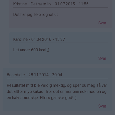
Kristine - Det søte liv - 31.07.2015 - 11:55
Som
Det har jeg ikke regnet ut.
svar
Svar
på
av
Anorektiker
Karoline - 01.04.2016 - 15:37
(ikke
Som
Litt under 600 kcal ;)
bekreftet)
svar
Svar
på
av
Anorektiker
Benedicte - 28.11.2014 - 20:04
(ikke
Resultatet mitt ble veldig mektig, og spør du meg så var
bekreftet)
det altfor mye kakao. Tror det er mer enn nok med en og
en halv spiseskje. Ellers ganske god! :)
Svar