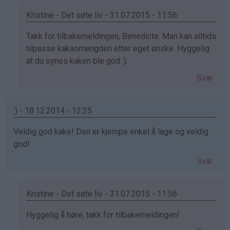
Kristine - Det søte liv - 31.07.2015 - 11:56
Som
Takk for tilbakemeldingen, Benedicte. Man kan alltids
svar
tilpasse kakaomengden etter eget ønske. Hyggelig
på
at du synes kaken ble god :)
av
Svar
Benedicte
(ikke
bekreftet)
:) - 18.12.2014 - 12:25
Veldig god kake! Den er kjempe enkel å lage og veldig
god!
Svar
Kristine - Det søte liv - 31.07.2015 - 11:56
Som
Hyggelig å høre, takk for tilbakemeldingen!
svar