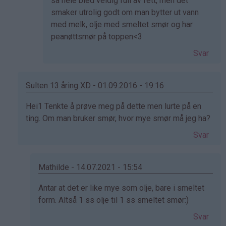
på
så hele bled veldig full av fett, men det
av
smaker utrolig godt om man bytter ut vann
marte
med melk, olje med smeltet smør og har
(ikke
peanøttsmør på toppen<3
bekreftet)
Svar
Sulten 13 åring XD - 01.09.2016 - 19:16
Som
Hei1 Tenkte å prøve meg på dette men lurte på en
svar
ting. Om man bruker smør, hvor mye smør må jeg ha?
på
Svar
av
Marianne
S.
Mathilde - 14.07.2021 - 15:54
(ikke
Som
Antar at det er like mye som olje, bare i smeltet
bekreftet)
svar
form. Altså 1 ss olje til 1 ss smeltet smør:)
på
Svar
av