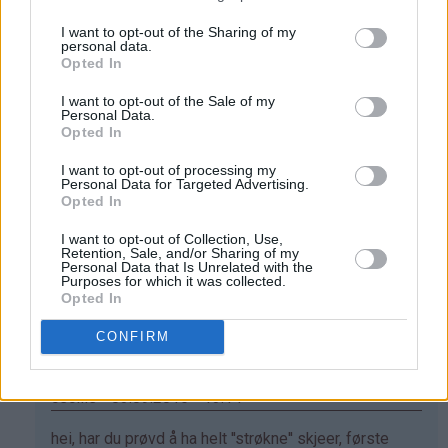
Svar
I want to opt-out of the Sharing of my
personal data.
Opted In
Kristine - Det søte liv - 14.08.2014 - 23:01
I want to opt-out of the Sale of my
Personal Data.
Som
Det skal være slik, Linn. En nokså tykk og nesten litt
Opted In
svar
seig deig. Når kaken er stekt, får den dermed en
I want to opt-out of processing my
på
browniesaktig konsistens. Men bare tørre klumper
Personal Data for Targeted Advertising.
Opted In
av
skal det selvsagt ikke være, men som sagt en veldig
Linn
tykk deig. Tilsett litt ekstra vann hvis du bare får tørre
I want to opt-out of Collection, Use,
(ikke
klumper - helt til konsistensen blir som en tykk og
Retention, Sale, and/or Sharing of my
Personal Data that Is Unrelated with the
bekreftet)
mørk deig som henger sammen. Gi kaken en sjanse
Purposes for which it was collected.
Opted In
til - den er kjempegod:)
Svar
CONFIRM
cecilie - 03.09.2016 - 13:14
Som
hei, har du prøvd å ha helt ''strøkne'' skjeer, første