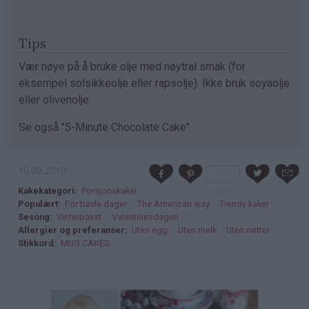
Tips
Vær nøye på å bruke olje med nøytral smak (for
eksempel solsikkeolje eller rapsolje). Ikke bruk soyaolje
eller olivenolje.
Se også "5-Minute Chocolate Cake".
10.09.2010
Kakekategori
Porsjonskaker
Populært
For travle dager
The American way
Trendy kaker
Sesong
Vinterbakst
Valentinesdagen
Allergier og preferanser
Uten egg
Uten melk
Uten nøtter
Stikkord
MUG CAKES