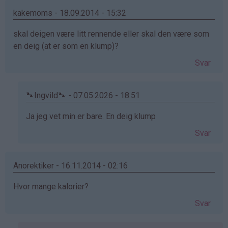
av
KakeElskeren
kakemoms - 18.09.2014 - 15:32
(ikke
skal deigen være litt rennende eller skal den være som
bekreftet)
en deig (at er som en klump)?
Svar
🐾Ingvild🐾 - 07.05.2026 - 18:51
Som
Ja jeg vet min er bare. En deig klump
svar
Svar
på
av
kakemoms
Anorektiker - 16.11.2014 - 02:16
(ikke
Hvor mange kalorier?
bekreftet)
Svar