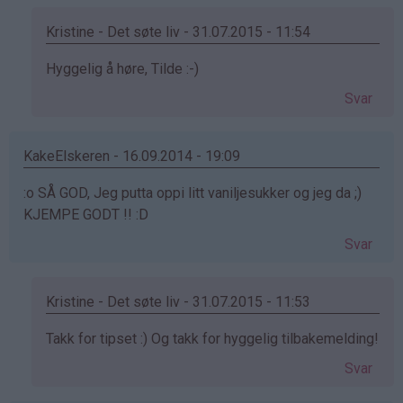
Kristine - Det søte liv - 31.07.2015 - 11:54
Som
Hyggelig å høre, Tilde :-)
svar
Svar
på
av
Tilde
KakeElskeren - 16.09.2014 - 19:09
(ikke
:o SÅ GOD, Jeg putta oppi litt vaniljesukker og jeg da ;)
bekreftet)
KJEMPE GODT !! :D
Svar
Kristine - Det søte liv - 31.07.2015 - 11:53
Som
Takk for tipset :) Og takk for hyggelig tilbakemelding!
svar
Svar
på