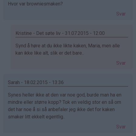
Hvor var browniesmaken?
Svar
Kristine - Det søte liv - 31.07.2015 - 12:00
Som
Synd å høre at du ikke likte kaken, Maria, men alle
svar
kan ikke like alt, slik er det bare..
på
Svar
av
Maria
(ikke
Sarah - 18.02.2015 - 13:36
bekreftet)
Synes heller ikke at den var noe god, burde man ha en
mindre eller større kopp? Tok en veldig stor en så om
det har noe å si så anbefaler jeg ikke det for kaken
smaker litt ekkelt egentlig..
Svar