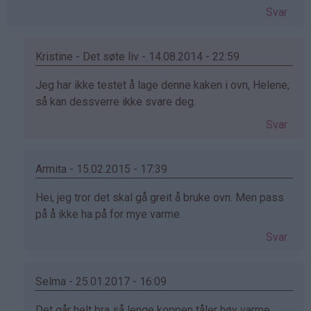
Svar
Kristine - Det søte liv - 14.08.2014 - 22:59
Som
Jeg har ikke testet å lage denne kaken i ovn, Helene,
svar
så kan dessverre ikke svare deg.
på
Svar
av
Helene
(ikke
Armita - 15.02.2015 - 17:39
bekreftet)
Som
Hei, jeg tror det skal gå greit å bruke ovn. Men pass
svar
på å ikke ha på for mye varme.
på
Svar
av
Helene
(ikke
Selma - 25.01.2017 - 16:09
bekreftet)
Som
Det går helt bra så lenge koppen tåler høy varme.