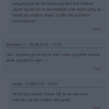
svar
gang jeg prøvde det hadde jeg ikke helt strøkne
på
skjeer og det ble til mel klumper, men andre gang så
av
hadde jeg strøkne skjeer og fikk den perfekte
Linn
konsistensen
(ikke
Svar
bekreftet)
Marianne S. - 20.08.2014 - 11:34
Hei! Jeg lurer på om det er noe i veien og heller smelte
smør istedenfor olje? :-)
Svar
Ronja - 21.08.2014 - 18:07
Som
da tror jeg smøret stivner når du tar den ut av
svar
mikroen, og det smaker ikke godt!
på
Svar