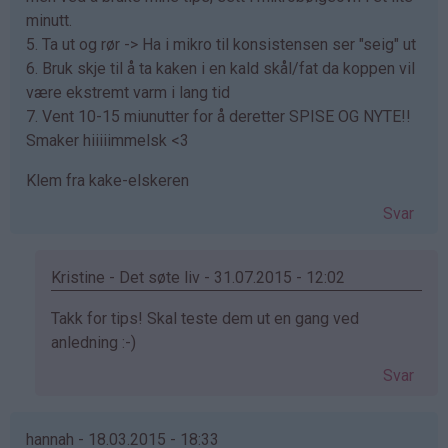
minutt.
5. Ta ut og rør -> Ha i mikro til konsistensen ser "seig" ut
6. Bruk skje til å ta kaken i en kald skål/fat da koppen vil
være ekstremt varm i lang tid
7. Vent 10-15 miunutter for å deretter SPISE OG NYTE!!
Smaker hiiiiimmelsk <3
Klem fra kake-elskeren
Svar
Kristine - Det søte liv - 31.07.2015 - 12:02
Som
Takk for tips! Skal teste dem ut en gang ved
svar
anledning :-)
på
Svar
av
Kake-
elsker
hannah - 18.03.2015 - 18:33