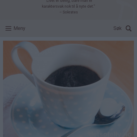
"Livet er deilig, bare man er
karaktersvak nok til å nyte det."
– Sokrates
Meny
Søk