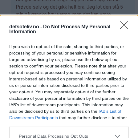
svar
Prøvde selv og det gikk helt bra. Jeg lot den stå 5
på
min på ganske høy varme, men det kan være
av
annerledes på din ovn, så ta den ut når den ser klar
detsoteliv.no -
Do Not Process My Personal
Helene
ut.
Information
(ikke
Svar
bekreftet)
If you wish to opt-out of the sale, sharing to third parties, or
processing of your personal or sensitive information for
Luna - 25.06.2019 - 10:24
targeted advertising by us, please use the below opt-out
section to confirm your selection. Please note that after your
Som
Tror at det kan gå. Men bare prøv. Vis det går skriv
opt-out request is processed you may continue seeing
svar
det her som at andre vet at det går. Eller ikke
interest-based ads based on personal information utilized by
us or personal information disclosed to third parties prior to
på
Svar
your opt-out. You may separately opt-out of the further
av
disclosure of your personal information by third parties on the
Helene
IAB’s list of downstream participants. This information may
(ikke
Linn - 14.08.2014 - 19:12
also be disclosed by us to third parties on the
IAB’s List of
bekreftet)
Downstream Participants
that may further disclose it to other
Heisann, prøvde røren, slik den står skrevet, men ender
third parties.
opp med at det er aaalt for lite veske i røren. ( blir bare
tørre klumper.. )
Personal Data Processing Opt Outs