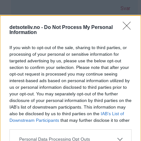
(ikke
Svar
bekreftet)
detsoteliv.no -
Do Not Process My Personal
Luna - 25.06.2019 - 10:24
Information
Som
Tror at det kan gå. Men bare prøv. Vis det går skriv
If you wish to opt-out of the sale, sharing to third parties, or
svar
det her som at andre vet at det går. Eller ikke
processing of your personal or sensitive information for
på
Svar
targeted advertising by us, please use the below opt-out
av
section to confirm your selection. Please note that after your
Helene
opt-out request is processed you may continue seeing
(ikke
Linn - 14.08.2014 - 19:12
interest-based ads based on personal information utilized by
bekreftet)
us or personal information disclosed to third parties prior to
Heisann, prøvde røren, slik den står skrevet, men ender
your opt-out. You may separately opt-out of the further
opp med at det er aaalt for lite veske i røren. ( blir bare
disclosure of your personal information by third parties on the
IAB’s list of downstream participants. This information may
tørre klumper.. )
also be disclosed by us to third parties on the
IAB’s List of
Svar
Downstream Participants
that may further disclose it to other
third parties.
Kristine - Det søte liv - 14.08.2014 - 23:01
Personal Data Processing Opt Outs