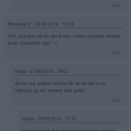
(ikke
Svar
bekreftet)
Marianne S. - 20.08.2014 - 11:34
Hei! Jeg lurer på om det er noe i veien og heller smelte
smør istedenfor olje? :-)
Svar
Ronja - 21.08.2014 - 18:07
Som
da tror jeg smøret stivner når du tar den ut av
svar
mikroen, og det smaker ikke godt!
på
Svar
av
Marianne
S.
marte - 18.09.2014 - 15:32
(ikke
Som
har prøvd det, det gikk faktisk helt bra, smakte