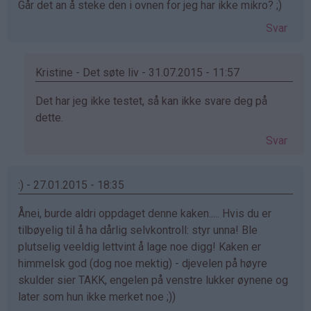
Går det an å steke den i ovnen for jeg har ikke mikro? ;)
bekreftet)
Svar
Kristine - Det søte liv - 31.07.2015 - 11:57
Som
Det har jeg ikke testet, så kan ikke svare deg på
svar
dette.
på
Svar
av
:))
(ikke
:) - 27.01.2015 - 18:35
bekreftet)
Ånei, burde aldri oppdaget denne kaken..... Hvis du er
tilbøyelig til å ha dårlig selvkontroll: styr unna! Ble
plutselig veeldig lettvint å lage noe digg! Kaken er
himmelsk god (dog noe mektig) - djevelen på høyre
skulder sier TAKK, engelen på venstre lukker øynene og
later som hun ikke merket noe ;))