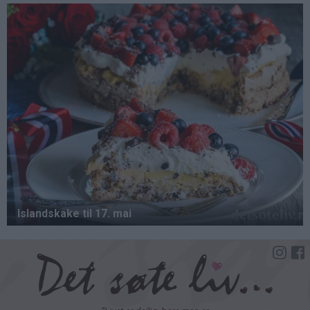
Hopp
til
hovedinnhold