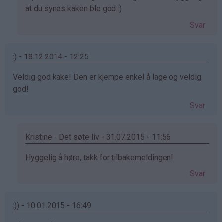
på
at du synes kaken ble god :)
av
Svar
Benedicte
(ikke
bekreftet)
:) - 18.12.2014 - 12:25
Veldig god kake! Den er kjempe enkel å lage og veldig
god!
Svar
Kristine - Det søte liv - 31.07.2015 - 11:56
Som
Hyggelig å høre, takk for tilbakemeldingen!
svar
Svar
på
av
:)
:)) - 10.01.2015 - 16:49
(ikke