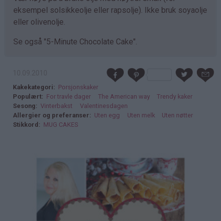
eksempel solsikkeolje eller rapsolje). Ikke bruk soyaolje
eller olivenolje.
Se også "5-Minute Chocolate Cake".
10.09.2010
Kakekategori
Porsjonskaker
Populært
For travle dager
The American way
Trendy kaker
Sesong
Vinterbakst
Valentinesdagen
Allergier og preferanser
Uten egg
Uten melk
Uten nøtter
Stikkord
MUG CAKES