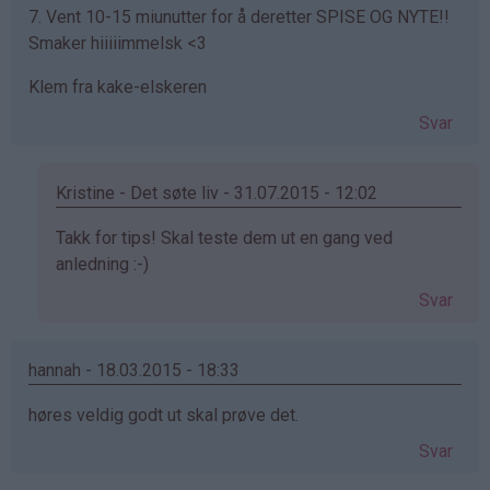
7. Vent 10-15 miunutter for å deretter SPISE OG NYTE!!
Smaker hiiiiimmelsk <3
Klem fra kake-elskeren
Svar
Kristine - Det søte liv - 31.07.2015 - 12:02
Som
Takk for tips! Skal teste dem ut en gang ved
svar
anledning :-)
på
Svar
av
Kake-
elsker
hannah - 18.03.2015 - 18:33
(ikke
høres veldig godt ut skal prøve det.
bekreftet)
Svar