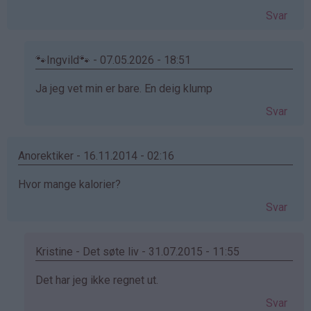
Svar
🐾Ingvild🐾 - 07.05.2026 - 18:51
Som
Ja jeg vet min er bare. En deig klump
svar
Svar
på
av
kakemoms
Anorektiker - 16.11.2014 - 02:16
(ikke
Hvor mange kalorier?
bekreftet)
Svar
Kristine - Det søte liv - 31.07.2015 - 11:55
Som
Det har jeg ikke regnet ut.
svar
Svar