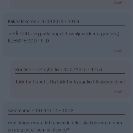
Svar
på
av
Tilde
KakeElskeren - 16.09.2014 - 19:09
(ikke
:o SÅ GOD, Jeg putta oppi litt vaniljesukker og jeg da ;)
bekreftet)
KJEMPE GODT !! :D
Svar
Kristine - Det søte liv - 31.07.2015 - 11:53
Som
Takk for tipset :) Og takk for hyggelig tilbakemelding!
svar
Svar
på
av
KakeElskeren
kakemoms - 18.09.2014 - 15:32
(ikke
skal deigen være litt rennende eller skal den være som
bekreftet)
en deig (at er som en klump)?