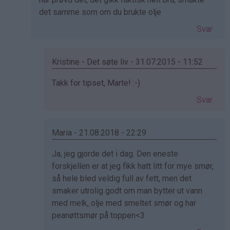
bekreftet)
svar
det samme som om du brukte olje
på
Svar
av
Ronja
(ikke
Kristine - Det søte liv - 31.07.2015 - 11:52
bekreftet)
Som
Takk for tipset, Marte! :-)
svar
Svar
på
av
marte
Maria - 21.08.2018 - 22:29
(ikke
Som
Ja, jeg gjorde det i dag. Den eneste
bekreftet)
svar
forskjellen er at jeg fikk hatt litt for mye smør,
på
så hele bled veldig full av fett, men det
av
smaker utrolig godt om man bytter ut vann
marte
med melk, olje med smeltet smør og har
(ikke
peanøttsmør på toppen<3
bekreftet)