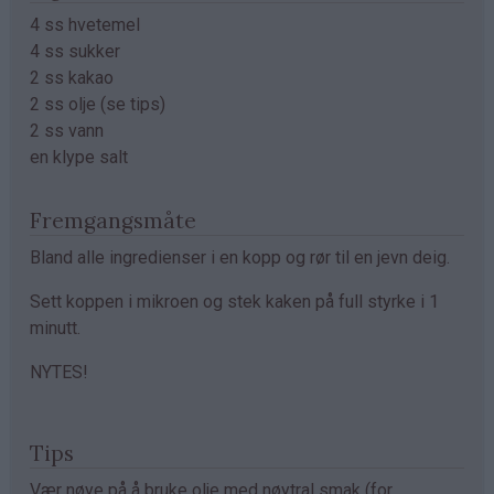
4 ss hvetemel
4 ss sukker
2 ss kakao
2 ss olje (se tips)
2 ss vann
en klype salt
Fremgangsmåte
Bland alle ingredienser i en kopp og rør til en jevn deig.
Sett koppen i mikroen og stek kaken på full styrke i 1
minutt.
NYTES!
Tips
Vær nøye på å bruke olje med nøytral smak (for