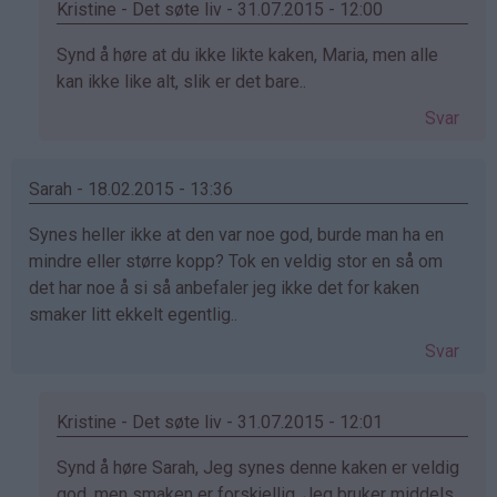
Kristine - Det søte liv - 31.07.2015 - 12:00
Som
Synd å høre at du ikke likte kaken, Maria, men alle
svar
kan ikke like alt, slik er det bare..
på
Svar
av
Maria
(ikke
Sarah - 18.02.2015 - 13:36
bekreftet)
Synes heller ikke at den var noe god, burde man ha en
mindre eller større kopp? Tok en veldig stor en så om
det har noe å si så anbefaler jeg ikke det for kaken
smaker litt ekkelt egentlig..
Svar
Kristine - Det søte liv - 31.07.2015 - 12:01
Som
Synd å høre Sarah, Jeg synes denne kaken er veldig
svar
god, men smaken er forskjellig. Jeg bruker middels