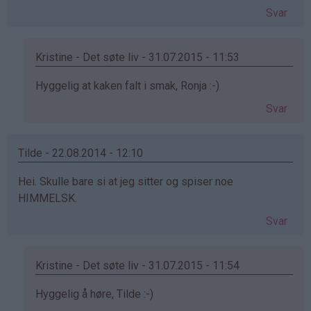
(ikke
Svar
bekreftet)
Kristine - Det søte liv - 31.07.2015 - 11:53
Som
Hyggelig at kaken falt i smak, Ronja :-)
svar
Svar
på
av
Ronja
Tilde - 22.08.2014 - 12:10
(ikke
Hei. Skulle bare si at jeg sitter og spiser noe
bekreftet)
HIMMELSK.
Svar
Kristine - Det søte liv - 31.07.2015 - 11:54
Som
Hyggelig å høre, Tilde :-)
svar