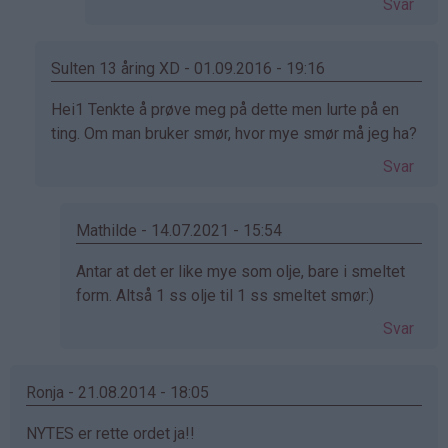
Svar
Sulten 13 åring XD - 01.09.2016 - 19:16
Som
Hei1 Tenkte å prøve meg på dette men lurte på en
svar
ting. Om man bruker smør, hvor mye smør må jeg ha?
på
Svar
av
Marianne
S.
Mathilde - 14.07.2021 - 15:54
(ikke
Som
Antar at det er like mye som olje, bare i smeltet
bekreftet)
svar
form. Altså 1 ss olje til 1 ss smeltet smør:)
på
Svar
av
Sulten
13
Ronja - 21.08.2014 - 18:05
åring
NYTES er rette ordet ja!!
XD