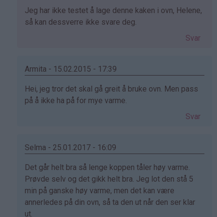
Som
Jeg har ikke testet å lage denne kaken i ovn, Helene,
svar
så kan dessverre ikke svare deg.
på
Svar
av
Helene
(ikke
Armita - 15.02.2015 - 17:39
bekreftet)
Som
Hei, jeg tror det skal gå greit å bruke ovn. Men pass
svar
på å ikke ha på for mye varme.
på
Svar
av
Helene
(ikke
Selma - 25.01.2017 - 16:09
bekreftet)
Som
Det går helt bra så lenge koppen tåler høy varme.
svar
Prøvde selv og det gikk helt bra. Jeg lot den stå 5
på
min på ganske høy varme, men det kan være
av
annerledes på din ovn, så ta den ut når den ser klar
Helene
ut.