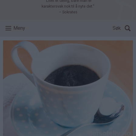
"Livet er deilig, bare man er
karaktersvak nok til å nyte det."
– Sokrates
Meny
Søk