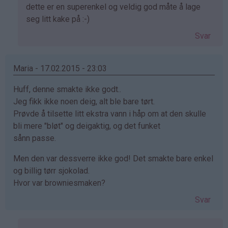
svar
dette er en superenkel og veldig god måte å lage
på
seg litt kake på :-)
av
Svar
Renate
(ikke
bekreftet)
Maria - 17.02.2015 - 23:03
Huff, denne smakte ikke godt..
Jeg fikk ikke noen deig, alt ble bare tørt.
Prøvde å tilsette litt ekstra vann i håp om at den skulle
bli mere "bløt" og deigaktig, og det funket
sånn passe.
Men den var dessverre ikke god! Det smakte bare enkel
og billig tørr sjokolad.
Hvor var browniesmaken?
Svar