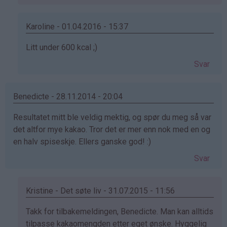
på
av
Anorektiker
Karoline - 01.04.2016 - 15:37
(ikke
Som
Litt under 600 kcal ;)
bekreftet)
svar
Svar
på
av
Anorektiker
Benedicte - 28.11.2014 - 20:04
(ikke
Resultatet mitt ble veldig mektig, og spør du meg så var
bekreftet)
det altfor mye kakao. Tror det er mer enn nok med en og
en halv spiseskje. Ellers ganske god! :)
Svar
Kristine - Det søte liv - 31.07.2015 - 11:56
Som
Takk for tilbakemeldingen, Benedicte. Man kan alltids
svar
tilpasse kakaomengden etter eget ønske. Hyggelig