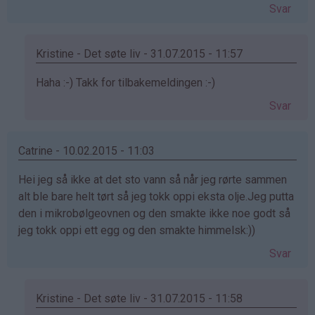
Svar
Kristine - Det søte liv - 31.07.2015 - 11:57
Som
Haha :-) Takk for tilbakemeldingen :-)
svar
Svar
på
av
:)
Catrine - 10.02.2015 - 11:03
(ikke
Hei jeg så ikke at det sto vann så når jeg rørte sammen
bekreftet)
alt ble bare helt tørt så jeg tokk oppi eksta olje.Jeg putta
den i mikrobølgeovnen og den smakte ikke noe godt så
jeg tokk oppi ett egg og den smakte himmelsk:))
Svar
Kristine - Det søte liv - 31.07.2015 - 11:58