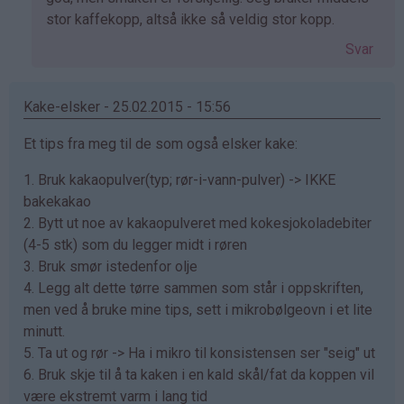
på
stor kaffekopp, altså ikke så veldig stor kopp.
av
Svar
Sarah
(ikke
bekreftet)
Kake-elsker - 25.02.2015 - 15:56
Et tips fra meg til de som også elsker kake:
1. Bruk kakaopulver(typ; rør-i-vann-pulver) -> IKKE
bakekakao
2. Bytt ut noe av kakaopulveret med kokesjokoladebiter
(4-5 stk) som du legger midt i røren
3. Bruk smør istedenfor olje
4. Legg alt dette tørre sammen som står i oppskriften,
men ved å bruke mine tips, sett i mikrobølgeovn i et lite
minutt.
5. Ta ut og rør -> Ha i mikro til konsistensen ser "seig" ut
6. Bruk skje til å ta kaken i en kald skål/fat da koppen vil
være ekstremt varm i lang tid