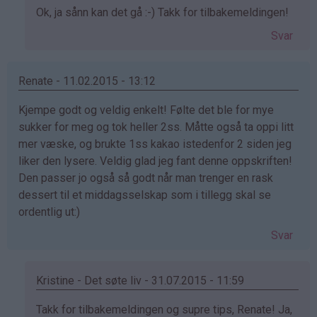
Som
Ok, ja sånn kan det gå :-) Takk for tilbakemeldingen!
svar
Svar
på
av
Catrine
Renate - 11.02.2015 - 13:12
(ikke
Kjempe godt og veldig enkelt! Følte det ble for mye
bekreftet)
sukker for meg og tok heller 2ss. Måtte også ta oppi litt
mer væske, og brukte 1ss kakao istedenfor 2 siden jeg
liker den lysere. Veldig glad jeg fant denne oppskriften!
Den passer jo også så godt når man trenger en rask
dessert til et middagsselskap som i tillegg skal se
ordentlig ut:)
Svar
Kristine - Det søte liv - 31.07.2015 - 11:59
Som
Takk for tilbakemeldingen og supre tips, Renate! Ja,