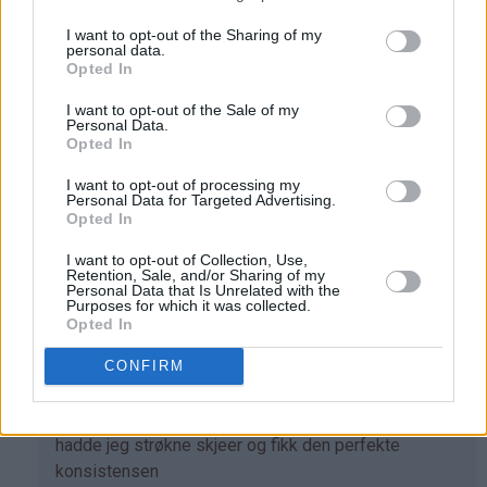
Som
Det skal være slik, Linn. En nokså tykk og nesten litt
I want to opt-out of the Sharing of my
personal data.
svar
seig deig. Når kaken er stekt, får den dermed en
Opted In
på
browniesaktig konsistens. Men bare tørre klumper
I want to opt-out of the Sale of my
av
skal det selvsagt ikke være, men som sagt en veldig
Personal Data.
Linn
tykk deig. Tilsett litt ekstra vann hvis du bare får tørre
Opted In
(ikke
klumper - helt til konsistensen blir som en tykk og
I want to opt-out of processing my
bekreftet)
mørk deig som henger sammen. Gi kaken en sjanse
Personal Data for Targeted Advertising.
til - den er kjempegod:)
Opted In
Svar
I want to opt-out of Collection, Use,
Retention, Sale, and/or Sharing of my
Personal Data that Is Unrelated with the
Purposes for which it was collected.
cecilie - 03.09.2016 - 13:14
Opted In
Som
hei, har du prøvd å ha helt ''strøkne'' skjeer, første
CONFIRM
svar
gang jeg prøvde det hadde jeg ikke helt strøkne
på
skjeer og det ble til mel klumper, men andre gang så
av
hadde jeg strøkne skjeer og fikk den perfekte
Linn
konsistensen