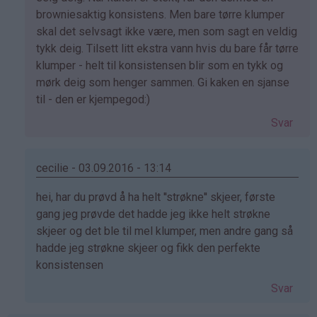
på
browniesaktig konsistens. Men bare tørre klumper
av
skal det selvsagt ikke være, men som sagt en veldig
Linn
tykk deig. Tilsett litt ekstra vann hvis du bare får tørre
(ikke
klumper - helt til konsistensen blir som en tykk og
bekreftet)
mørk deig som henger sammen. Gi kaken en sjanse
til - den er kjempegod:)
Svar
cecilie - 03.09.2016 - 13:14
Som
hei, har du prøvd å ha helt ''strøkne'' skjeer, første
svar
gang jeg prøvde det hadde jeg ikke helt strøkne
på
skjeer og det ble til mel klumper, men andre gang så
av
hadde jeg strøkne skjeer og fikk den perfekte
Linn
konsistensen
(ikke
Svar
bekreftet)