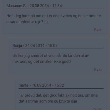
Marianne S. - 20.08.2014 - 11:34
Hei! Jeg lurer på om det er noe i veien og heller smelte
smør istedenfor olje? :-)
Svar
Ronja - 21.08.2014 - 18:07
Som
da tror jeg smøret stivner når du tar den ut av
svar
mikroen, og det smaker ikke godt!
på
Svar
av
Marianne
S.
marte - 18.09.2014 - 15:32
(ikke
Som
har prøvd det, det gikk faktisk helt bra, smakte
bekreftet)
svar
det samme som om du brukte olje
på
Svar