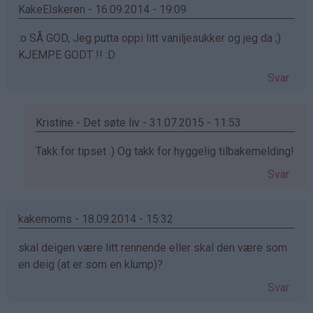
Tilde
KakeElskeren - 16.09.2014 - 19:09
(ikke
:o SÅ GOD, Jeg putta oppi litt vaniljesukker og jeg da ;)
bekreftet)
KJEMPE GODT !! :D
Svar
Kristine - Det søte liv - 31.07.2015 - 11:53
Som
Takk for tipset :) Og takk for hyggelig tilbakemelding!
svar
Svar
på
av
KakeElskeren
kakemoms - 18.09.2014 - 15:32
(ikke
skal deigen være litt rennende eller skal den være som
bekreftet)
en deig (at er som en klump)?
Svar