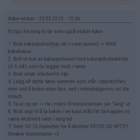
Sarah
(ikke
bekreftet)
Kake-elsker - 25.02.2015 - 15:56
Et tips fra meg til de som også elsker kake:
1. Bruk kakaopulver(typ; rør-i-vann-pulver) -> IKKE
bakekakao
2. Bytt ut noe av kakaopulveret med kokesjokoladebiter
(4-5 stk) som du legger midt i røren
3. Bruk smør istedenfor olje
4. Legg alt dette tørre sammen som står i oppskriften,
men ved å bruke mine tips, sett i mikrobølgeovn i et lite
minutt.
5. Ta ut og rør -> Ha i mikro til konsistensen ser "seig" ut
6. Bruk skje til å ta kaken i en kald skål/fat da koppen vil
være ekstremt varm i lang tid
7. Vent 10-15 miunutter for å deretter SPISE OG NYTE!!
Smaker hiiiiimmelsk <3