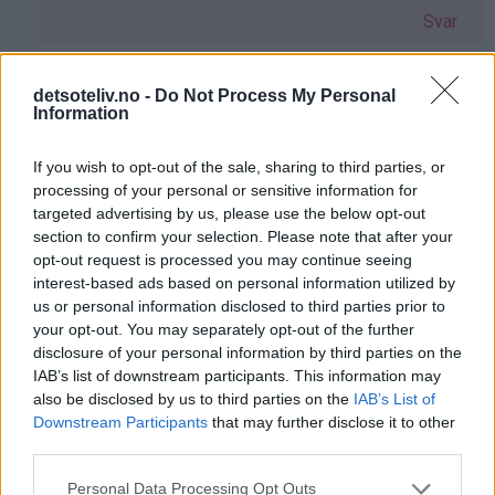
på
Svar
av
Helene
(ikke
Armita - 15.02.2015 - 17:39
detsoteliv.no -
Do Not Process My Personal
Information
bekreftet)
Som
Hei, jeg tror det skal gå greit å bruke ovn. Men pass
svar
på å ikke ha på for mye varme.
If you wish to opt-out of the sale, sharing to third parties, or
på
processing of your personal or sensitive information for
Svar
targeted advertising by us, please use the below opt-out
av
section to confirm your selection. Please note that after your
Helene
opt-out request is processed you may continue seeing
(ikke
Selma - 25.01.2017 - 16:09
interest-based ads based on personal information utilized by
bekreftet)
us or personal information disclosed to third parties prior to
Som
Det går helt bra så lenge koppen tåler høy varme.
your opt-out. You may separately opt-out of the further
svar
Prøvde selv og det gikk helt bra. Jeg lot den stå 5
disclosure of your personal information by third parties on the
på
min på ganske høy varme, men det kan være
IAB’s list of downstream participants. This information may
av
annerledes på din ovn, så ta den ut når den ser klar
also be disclosed by us to third parties on the
IAB’s List of
Helene
ut.
Downstream Participants
that may further disclose it to other
third parties.
(ikke
Svar
bekreftet)
Personal Data Processing Opt Outs