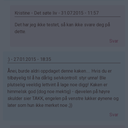
Kristine - Det søte liv - 31.07.2015 - 11:57
Som
Det har jeg ikke testet, så kan ikke svare deg på
svar
dette.
på
Svar
av
:))
(ikke
:) - 27.01.2015 - 18:35
bekreftet)
Ånei, burde aldri oppdaget denne kaken..... Hvis du er
tilbøyelig til å ha dårlig selvkontroll: styr unna! Ble
plutselig veeldig lettvint å lage noe digg! Kaken er
himmelsk god (dog noe mektig) - djevelen på høyre
skulder sier TAKK, engelen på venstre lukker øynene og
later som hun ikke merket noe ;))
Svar