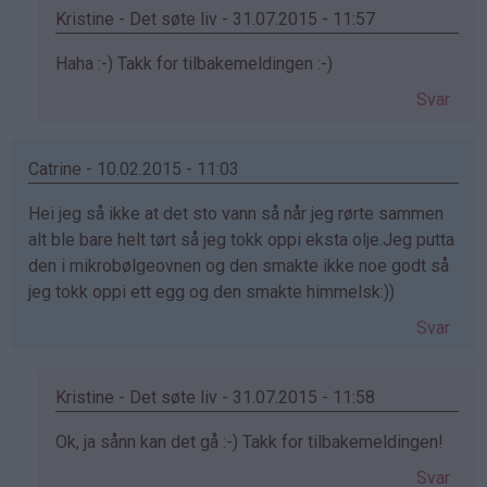
Kristine - Det søte liv - 31.07.2015 - 11:57
Som
Haha :-) Takk for tilbakemeldingen :-)
svar
Svar
på
av
:)
Catrine - 10.02.2015 - 11:03
(ikke
Hei jeg så ikke at det sto vann så når jeg rørte sammen
bekreftet)
alt ble bare helt tørt så jeg tokk oppi eksta olje.Jeg putta
den i mikrobølgeovnen og den smakte ikke noe godt så
jeg tokk oppi ett egg og den smakte himmelsk:))
Svar
Kristine - Det søte liv - 31.07.2015 - 11:58
Som
Ok, ja sånn kan det gå :-) Takk for tilbakemeldingen!
svar
Svar