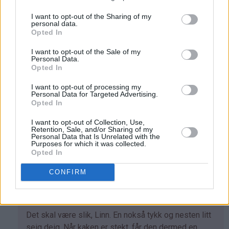
Luna - 25.06.2019 - 10:24
I want to opt-out of the Sharing of my
personal data.
Opted In
Som
Tror at det kan gå. Men bare prøv. Vis det går skriv
svar
det her som at andre vet at det går. Eller ikke
I want to opt-out of the Sale of my
Personal Data.
på
Svar
Opted In
av
Helene
I want to opt-out of processing my
Personal Data for Targeted Advertising.
(ikke
Linn - 14.08.2014 - 19:12
Opted In
bekreftet)
Heisann, prøvde røren, slik den står skrevet, men ender
I want to opt-out of Collection, Use,
Retention, Sale, and/or Sharing of my
opp med at det er aaalt for lite veske i røren. ( blir bare
Personal Data that Is Unrelated with the
Purposes for which it was collected.
tørre klumper.. )
Opted In
Svar
CONFIRM
Kristine - Det søte liv - 14.08.2014 - 23:01
Som
Det skal være slik, Linn. En nokså tykk og nesten litt
svar
seig deig. Når kaken er stekt, får den dermed en