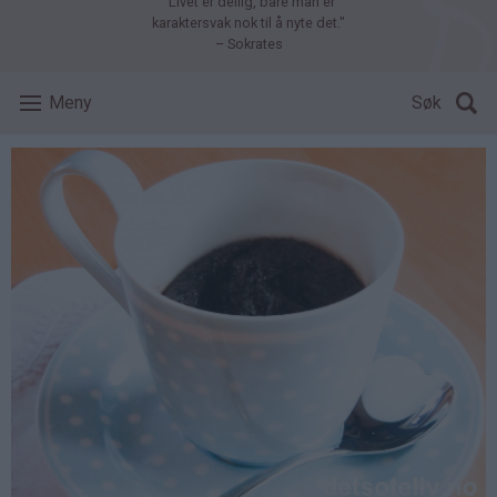
"Livet er deilig, bare man er
karaktersvak nok til å nyte det."
– Sokrates
Meny
Søk