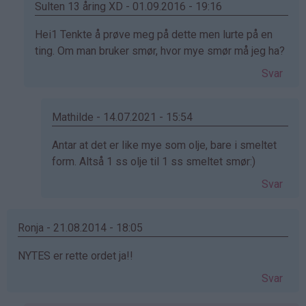
Sulten 13 åring XD - 01.09.2016 - 19:16
Som
Hei1 Tenkte å prøve meg på dette men lurte på en
svar
ting. Om man bruker smør, hvor mye smør må jeg ha?
på
Svar
av
Marianne
S.
Mathilde - 14.07.2021 - 15:54
(ikke
Som
Antar at det er like mye som olje, bare i smeltet
bekreftet)
svar
form. Altså 1 ss olje til 1 ss smeltet smør:)
på
Svar
av
Sulten
13
Ronja - 21.08.2014 - 18:05
åring
NYTES er rette ordet ja!!
XD
(ikke
Svar
bekreftet)