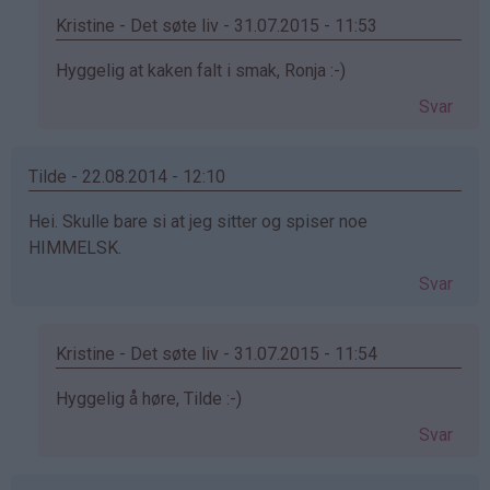
Kristine - Det søte liv - 31.07.2015 - 11:53
Som
Hyggelig at kaken falt i smak, Ronja :-)
svar
Svar
på
av
Ronja
Tilde - 22.08.2014 - 12:10
(ikke
Hei. Skulle bare si at jeg sitter og spiser noe
bekreftet)
HIMMELSK.
Svar
Kristine - Det søte liv - 31.07.2015 - 11:54
Som
Hyggelig å høre, Tilde :-)
svar
Svar
på
av