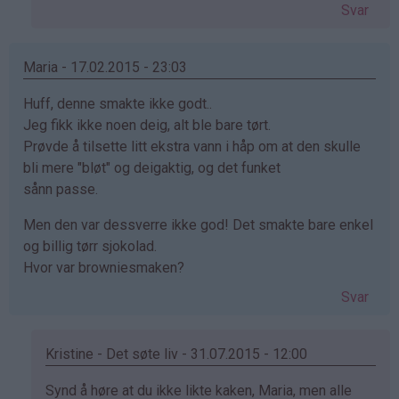
av
Svar
Renate
(ikke
bekreftet)
Maria - 17.02.2015 - 23:03
Huff, denne smakte ikke godt..
Jeg fikk ikke noen deig, alt ble bare tørt.
Prøvde å tilsette litt ekstra vann i håp om at den skulle
bli mere "bløt" og deigaktig, og det funket
sånn passe.
Men den var dessverre ikke god! Det smakte bare enkel
og billig tørr sjokolad.
Hvor var browniesmaken?
Svar
Kristine - Det søte liv - 31.07.2015 - 12:00
Som
Synd å høre at du ikke likte kaken, Maria, men alle