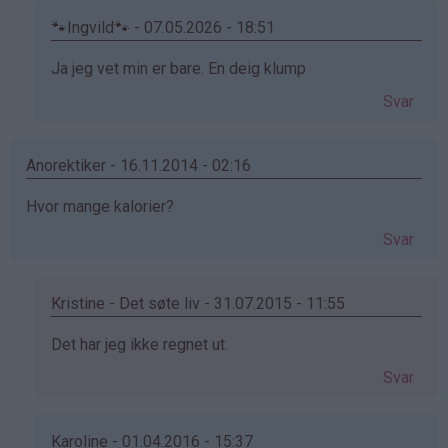
🐾Ingvild🐾 - 07.05.2026 - 18:51
Som
Ja jeg vet min er bare. En deig klump
svar
Svar
på
av
kakemoms
Anorektiker - 16.11.2014 - 02:16
(ikke
Hvor mange kalorier?
bekreftet)
Svar
Kristine - Det søte liv - 31.07.2015 - 11:55
Som
Det har jeg ikke regnet ut.
svar
Svar
på
av
Anorektiker
Karoline - 01.04.2016 - 15:37