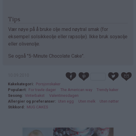
Tips
Vær nøye på å bruke olje med nøytral smak (for
eksempel solsikkeolje eller rapsolje). Ikke bruk soyaolje
eller olivenolje.
Se også "5-Minute Chocolate Cake".
10.09.2010
Kakekategori
Porsjonskaker
Populært
For travle dager
The American way
Trendy kaker
Sesong
Vinterbakst
Valentinesdagen
Allergier og preferanser
Uten egg
Uten melk
Uten nøtter
Stikkord
MUG CAKES