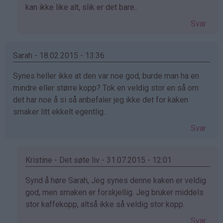
svar
kan ikke like alt, slik er det bare..
på
Svar
av
Maria
(ikke
Sarah - 18.02.2015 - 13:36
bekreftet)
Synes heller ikke at den var noe god, burde man ha en
mindre eller større kopp? Tok en veldig stor en så om
det har noe å si så anbefaler jeg ikke det for kaken
smaker litt ekkelt egentlig..
Svar
Kristine - Det søte liv - 31.07.2015 - 12:01
Som
Synd å høre Sarah, Jeg synes denne kaken er veldig
svar
god, men smaken er forskjellig. Jeg bruker middels
på
stor kaffekopp, altså ikke så veldig stor kopp.
av
Svar