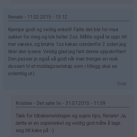
på
av
Catrine
Renate - 11.02.2015 - 13:12
(ikke
Kjempe godt og veldig enkelt! Følte det ble for mye
bekreftet)
sukker for meg og tok heller 2ss. Måtte også ta oppi litt
mer væske, og brukte 1ss kakao istedenfor 2 siden jeg
liker den lysere. Veldig glad jeg fant denne oppskriften!
Den passer jo også så godt når man trenger en rask
dessert til et middagsselskap som i tillegg skal se
ordentlig ut:)
Svar
Kristine - Det søte liv - 31.07.2015 - 11:59
Som
Takk for tilbakemeldingen og supre tips, Renate! Ja,
svar
dette er en superenkel og veldig god måte å lage
på
seg litt kake på :-)