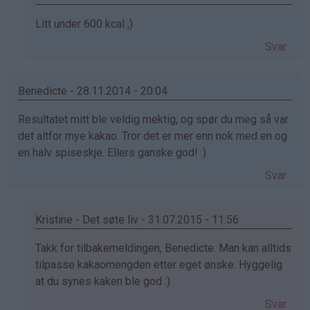
(ikke
Som
Litt under 600 kcal ;)
bekreftet)
svar
Svar
på
av
Anorektiker
Benedicte - 28.11.2014 - 20:04
(ikke
Resultatet mitt ble veldig mektig, og spør du meg så var
bekreftet)
det altfor mye kakao. Tror det er mer enn nok med en og
en halv spiseskje. Ellers ganske god! :)
Svar
Kristine - Det søte liv - 31.07.2015 - 11:56
Som
Takk for tilbakemeldingen, Benedicte. Man kan alltids
svar
tilpasse kakaomengden etter eget ønske. Hyggelig
på
at du synes kaken ble god :)
av
Svar