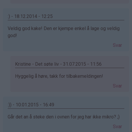
Benedicte
(ikke
bekreftet)
:) - 18.12.2014 - 12:25
Veldig god kake! Den er kjempe enkel å lage og veldig
god!
Svar
Kristine - Det søte liv - 31.07.2015 - 11:56
Som
Hyggelig å høre, takk for tilbakemeldingen!
svar
Svar
på
av
:)
:)) - 10.01.2015 - 16:49
(ikke
Går det an å steke den i ovnen for jeg har ikke mikro? ;)
bekreftet)
Svar