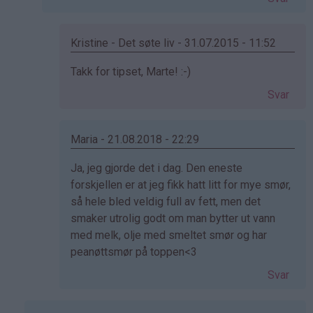
av
Ronja
(ikke
Kristine - Det søte liv - 31.07.2015 - 11:52
bekreftet)
Som
Takk for tipset, Marte! :-)
svar
Svar
på
av
marte
Maria - 21.08.2018 - 22:29
(ikke
Som
Ja, jeg gjorde det i dag. Den eneste
bekreftet)
svar
forskjellen er at jeg fikk hatt litt for mye smør,
på
så hele bled veldig full av fett, men det
av
smaker utrolig godt om man bytter ut vann
marte
med melk, olje med smeltet smør og har
(ikke
peanøttsmør på toppen<3
bekreftet)
Svar