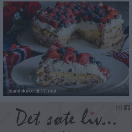
Hopp
til
hovedinnhold