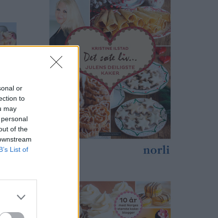
sonal or
ection to
ou may
 personal
out of the
 downstream
B’s List of
print