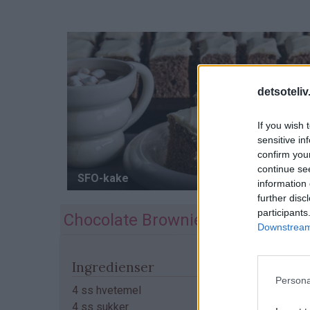
detsoteliv
If you wish 
sensitive in
confirm you
continue se
information 
further disc
participants
Chocolate Brownie in a Cup
Downstream 
Ingredienser
Persona
4 ss hvetemel
4 ss sukker