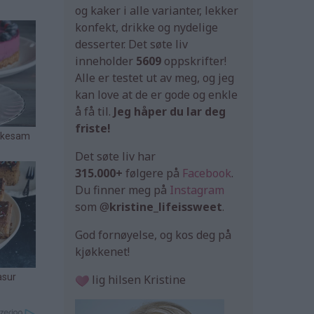
og kaker i alle varianter, lekker
konfekt, drikke og nydelige
desserter. Det søte liv
inneholder
5609
oppskrifter!
Alle er testet ut av meg, og jeg
kan love at de er gode og enkle
å få til.
Jeg håper du lar deg
friste!
Det søte liv har
315.000+
følgere på
Facebook
.
Du finner meg på
Instagram
som @
kristine_lifeissweet
.
God fornøyelse, og kos deg på
kjøkkenet!
lig hilsen Kristine