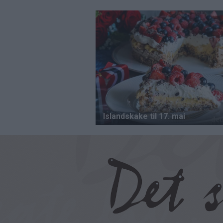
Hopp
til
hovedinnhold