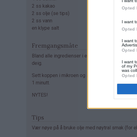
I want t
2 ss kakao
Opted 
2 ss olje (se tips)
2 ss vann
I want t
en klype salt
Opted 
I want 
Fremgangsmåte
Advertis
Opted 
Bland alle ingredienser i en kopp og rør til en jevn
I want t
deig.
of my P
was col
Sett koppen i mikroen og stek kaken på full styrk
Opted 
1 minutt.
NYTES!
Tips
Vær nøye på å bruke olje med nøytral smak (for eks