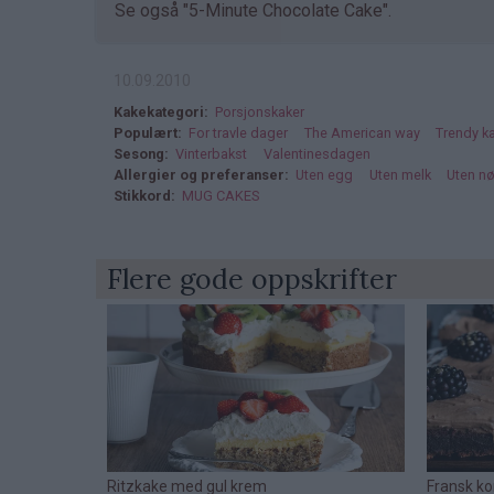
Se også "5-Minute Chocolate Cake".
10.09.2010
Kakekategori
Porsjonskaker
Populært
For travle dager
The American way
Trendy k
Sesong
Vinterbakst
Valentinesdagen
Allergier og preferanser
Uten egg
Uten melk
Uten nø
Stikkord
MUG CAKES