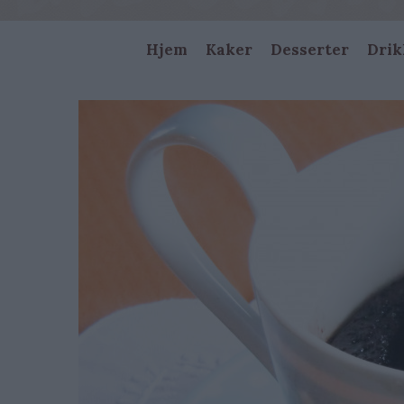
Main
Hjem
Kaker
Desserter
Drik
navigation