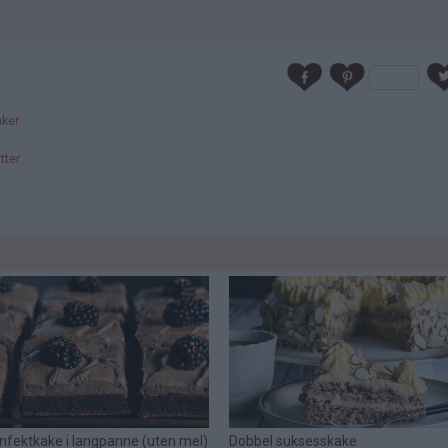
aker
tter