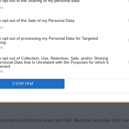
o opt-out of the Sharing of my personal data.
In
o opt-out of the Sale of my Personal Data.
In
to opt-out of processing my Personal Data for Targeted
ing.
In
o opt-out of Collection, Use, Retention, Sale, and/or Sharing
ersonal Data that Is Unrelated with the Purposes for which it
lected.
e i
In
CONFIRM
empel solsikkeolje eller rapsolje). Ikke bruk soyaolje eller oliv