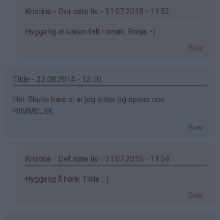
Kristine - Det søte liv - 31.07.2015 - 11:53
Som
Hyggelig at kaken falt i smak, Ronja :-)
svar
Svar
på
av
Ronja
Tilde - 22.08.2014 - 12:10
(ikke
Hei. Skulle bare si at jeg sitter og spiser noe
bekreftet)
HIMMELSK.
Svar
Kristine - Det søte liv - 31.07.2015 - 11:54
Som
Hyggelig å høre, Tilde :-)
svar
Svar
på
av