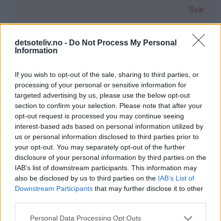
på
Svar
av
Helene
(ikke
Armita - 15.02.2015 - 17:39
detsoteliv.no -
Do Not Process My Personal
Information
bekreftet)
Som
Hei, jeg tror det skal gå greit å bruke ovn. Men pass
svar
på å ikke ha på for mye varme.
If you wish to opt-out of the sale, sharing to third parties, or
på
processing of your personal or sensitive information for
Svar
targeted advertising by us, please use the below opt-out
av
section to confirm your selection. Please note that after your
Helene
opt-out request is processed you may continue seeing
(ikke
Selma - 25.01.2017 - 16:09
interest-based ads based on personal information utilized by
bekreftet)
us or personal information disclosed to third parties prior to
Som
Det går helt bra så lenge koppen tåler høy varme.
your opt-out. You may separately opt-out of the further
svar
Prøvde selv og det gikk helt bra. Jeg lot den stå 5
disclosure of your personal information by third parties on the
på
min på ganske høy varme, men det kan være
IAB’s list of downstream participants. This information may
av
annerledes på din ovn, så ta den ut når den ser klar
also be disclosed by us to third parties on the
IAB’s List of
Helene
ut.
Downstream Participants
that may further disclose it to other
third parties.
(ikke
Svar
bekreftet)
Personal Data Processing Opt Outs