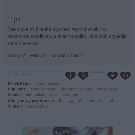
Tips
Vær nøye på å bruke olje med nøytral smak (for
eksempel solsikkeolje eller rapsolje). Ikke bruk soyaolje
eller olivenolje.
Se også "5-Minute Chocolate Cake".
10.09.2010
Kakekategori
Porsjonskaker
Populært
For travle dager
The American way
Trendy kaker
Sesong
Vinterbakst
Valentinesdagen
Allergier og preferanser
Uten egg
Uten melk
Uten nøtter
Stikkord
MUG CAKES