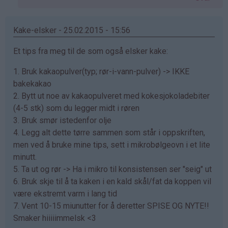
Sarah
(ikke
bekreftet)
Kake-elsker - 25.02.2015 - 15:56
Et tips fra meg til de som også elsker kake:
1. Bruk kakaopulver(typ; rør-i-vann-pulver) -> IKKE
bakekakao
2. Bytt ut noe av kakaopulveret med kokesjokoladebiter
(4-5 stk) som du legger midt i røren
3. Bruk smør istedenfor olje
4. Legg alt dette tørre sammen som står i oppskriften,
men ved å bruke mine tips, sett i mikrobølgeovn i et lite
minutt.
5. Ta ut og rør -> Ha i mikro til konsistensen ser "seig" ut
6. Bruk skje til å ta kaken i en kald skål/fat da koppen vil
være ekstremt varm i lang tid
7. Vent 10-15 miunutter for å deretter SPISE OG NYTE!!
Smaker hiiiiimmelsk <3