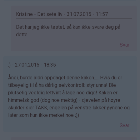
Kristine - Det søte liv - 31.07.2015 - 11:57
Som
Det har jeg ikke testet, så kan ikke svare deg på
svar
dette.
på
Svar
av
:))
(ikke
:) - 27.01.2015 - 18:35
bekreftet)
Ånei, burde aldri oppdaget denne kaken..... Hvis du er
tilbøyelig til å ha dårlig selvkontroll: styr unna! Ble
plutselig veeldig lettvint å lage noe digg! Kaken er
himmelsk god (dog noe mektig) - djevelen på høyre
skulder sier TAKK, engelen på venstre lukker øynene og
later som hun ikke merket noe ;))
Svar