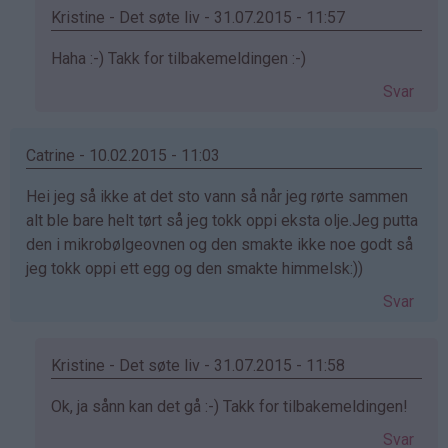
Kristine - Det søte liv - 31.07.2015 - 11:57
Som
Haha :-) Takk for tilbakemeldingen :-)
svar
Svar
på
av
:)
Catrine - 10.02.2015 - 11:03
(ikke
Hei jeg så ikke at det sto vann så når jeg rørte sammen
bekreftet)
alt ble bare helt tørt så jeg tokk oppi eksta olje.Jeg putta
den i mikrobølgeovnen og den smakte ikke noe godt så
jeg tokk oppi ett egg og den smakte himmelsk:))
Svar
Kristine - Det søte liv - 31.07.2015 - 11:58
Som
Ok, ja sånn kan det gå :-) Takk for tilbakemeldingen!
svar
Svar