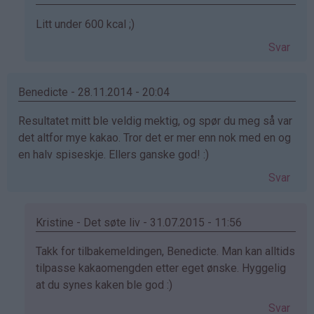
(ikke
Som
Litt under 600 kcal ;)
bekreftet)
svar
Svar
på
av
Anorektiker
Benedicte - 28.11.2014 - 20:04
(ikke
Resultatet mitt ble veldig mektig, og spør du meg så var
bekreftet)
det altfor mye kakao. Tror det er mer enn nok med en og
en halv spiseskje. Ellers ganske god! :)
Svar
Kristine - Det søte liv - 31.07.2015 - 11:56
Som
Takk for tilbakemeldingen, Benedicte. Man kan alltids
svar
tilpasse kakaomengden etter eget ønske. Hyggelig
på
at du synes kaken ble god :)
av
Svar