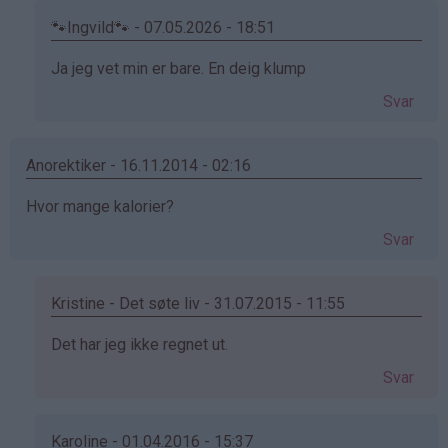
🐾Ingvild🐾 - 07.05.2026 - 18:51
Som
Ja jeg vet min er bare. En deig klump
svar
Svar
på
av
kakemoms
Anorektiker - 16.11.2014 - 02:16
(ikke
Hvor mange kalorier?
bekreftet)
Svar
Kristine - Det søte liv - 31.07.2015 - 11:55
Som
Det har jeg ikke regnet ut.
svar
Svar
på
av
Anorektiker
Karoline - 01.04.2016 - 15:37