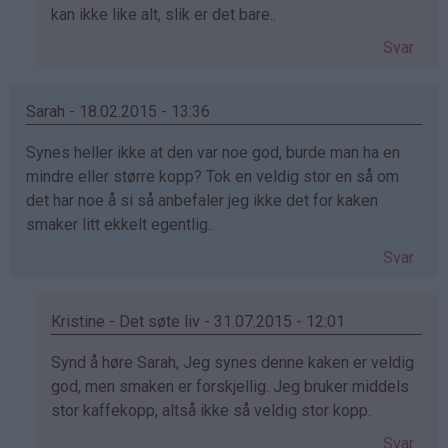
svar
kan ikke like alt, slik er det bare..
på
Svar
av
Maria
(ikke
Sarah - 18.02.2015 - 13:36
bekreftet)
Synes heller ikke at den var noe god, burde man ha en
mindre eller større kopp? Tok en veldig stor en så om
det har noe å si så anbefaler jeg ikke det for kaken
smaker litt ekkelt egentlig..
Svar
Kristine - Det søte liv - 31.07.2015 - 12:01
Som
Synd å høre Sarah, Jeg synes denne kaken er veldig
svar
god, men smaken er forskjellig. Jeg bruker middels
på
stor kaffekopp, altså ikke så veldig stor kopp.
av
Svar