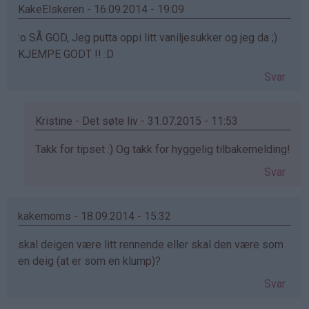
Tilde
KakeElskeren - 16.09.2014 - 19:09
(ikke
:o SÅ GOD, Jeg putta oppi litt vaniljesukker og jeg da ;)
bekreftet)
KJEMPE GODT !! :D
Svar
Kristine - Det søte liv - 31.07.2015 - 11:53
Som
Takk for tipset :) Og takk for hyggelig tilbakemelding!
svar
Svar
på
av
KakeElskeren
kakemoms - 18.09.2014 - 15:32
(ikke
skal deigen være litt rennende eller skal den være som
bekreftet)
en deig (at er som en klump)?
Svar