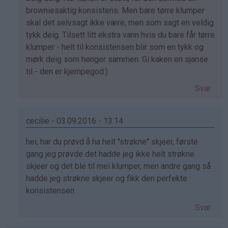
på
browniesaktig konsistens. Men bare tørre klumper
av
skal det selvsagt ikke være, men som sagt en veldig
Linn
tykk deig. Tilsett litt ekstra vann hvis du bare får tørre
(ikke
klumper - helt til konsistensen blir som en tykk og
bekreftet)
mørk deig som henger sammen. Gi kaken en sjanse
til - den er kjempegod:)
Svar
cecilie - 03.09.2016 - 13:14
Som
hei, har du prøvd å ha helt ''strøkne'' skjeer, første
svar
gang jeg prøvde det hadde jeg ikke helt strøkne
på
skjeer og det ble til mel klumper, men andre gang så
av
hadde jeg strøkne skjeer og fikk den perfekte
Linn
konsistensen
(ikke
Svar
bekreftet)