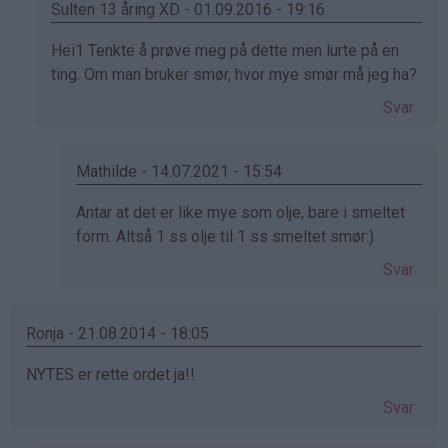
Sulten 13 åring XD - 01.09.2016 - 19:16
Som
Hei1 Tenkte å prøve meg på dette men lurte på en
svar
ting. Om man bruker smør, hvor mye smør må jeg ha?
på
Svar
av
Marianne
S.
Mathilde - 14.07.2021 - 15:54
(ikke
Som
Antar at det er like mye som olje, bare i smeltet
bekreftet)
svar
form. Altså 1 ss olje til 1 ss smeltet smør:)
på
Svar
av
Sulten
13
Ronja - 21.08.2014 - 18:05
åring
NYTES er rette ordet ja!!
XD
(ikke
Svar
bekreftet)