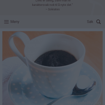
"Livet er deilig, bare man er
karaktersvak nok til å nyte det."
– Sokrates
Meny
Søk