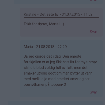
av
Ronja
(ikke
Kristine - Det søte liv - 31.07.2015 - 11:52
bekreftet)
Som
Takk for tipset, Marte! :-)
svar
Svar
på
av
marte
Maria - 21.08.2018 - 22:29
(ikke
Som
Ja, jeg gjorde det i dag. Den eneste
bekreftet)
svar
forskjellen er at jeg fikk hatt litt for mye smør,
på
så hele bled veldig full av fett, men det
av
smaker utrolig godt om man bytter ut vann
marte
med melk, olje med smeltet smør og har
(ikke
peanøttsmør på toppen<3
bekreftet)
Svar