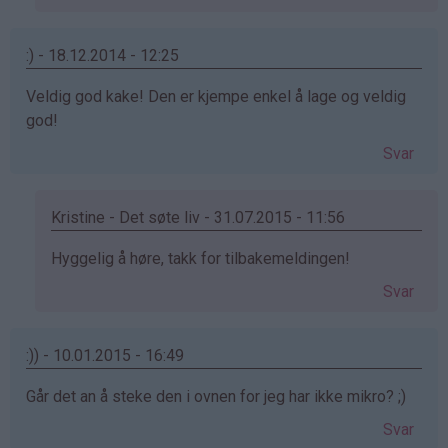
Benedicte
(ikke
bekreftet)
:) - 18.12.2014 - 12:25
Veldig god kake! Den er kjempe enkel å lage og veldig
god!
Svar
Kristine - Det søte liv - 31.07.2015 - 11:56
Som
Hyggelig å høre, takk for tilbakemeldingen!
svar
Svar
på
av
:)
:)) - 10.01.2015 - 16:49
(ikke
Går det an å steke den i ovnen for jeg har ikke mikro? ;)
bekreftet)
Svar