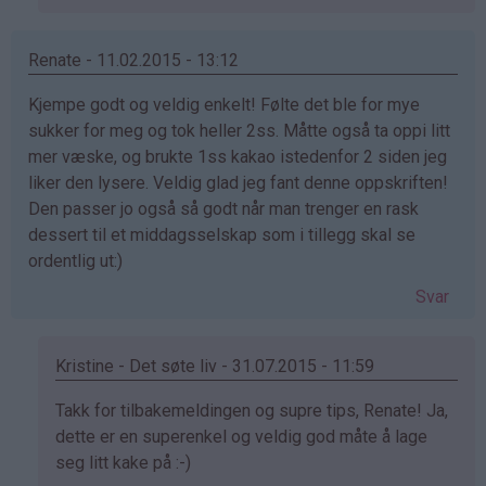
på
av
Catrine
Renate - 11.02.2015 - 13:12
(ikke
Kjempe godt og veldig enkelt! Følte det ble for mye
bekreftet)
sukker for meg og tok heller 2ss. Måtte også ta oppi litt
mer væske, og brukte 1ss kakao istedenfor 2 siden jeg
liker den lysere. Veldig glad jeg fant denne oppskriften!
Den passer jo også så godt når man trenger en rask
dessert til et middagsselskap som i tillegg skal se
ordentlig ut:)
Svar
Kristine - Det søte liv - 31.07.2015 - 11:59
Som
Takk for tilbakemeldingen og supre tips, Renate! Ja,
svar
dette er en superenkel og veldig god måte å lage
på
seg litt kake på :-)