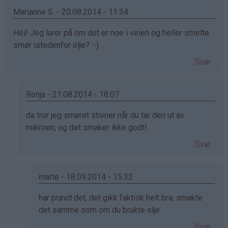
Marianne S. - 20.08.2014 - 11:34
Hei! Jeg lurer på om det er noe i veien og heller smelte
smør istedenfor olje? :-)
Svar
Ronja - 21.08.2014 - 18:07
Som
da tror jeg smøret stivner når du tar den ut av
svar
mikroen, og det smaker ikke godt!
på
Svar
av
Marianne
S.
marte - 18.09.2014 - 15:32
(ikke
Som
har prøvd det, det gikk faktisk helt bra, smakte
bekreftet)
svar
det samme som om du brukte olje
på
Svar