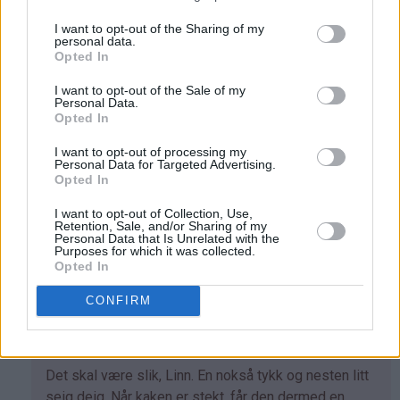
Luna - 25.06.2019 - 10:24
I want to opt-out of the Sharing of my
personal data.
Opted In
Som
Tror at det kan gå. Men bare prøv. Vis det går skriv
svar
det her som at andre vet at det går. Eller ikke
I want to opt-out of the Sale of my
Personal Data.
på
Svar
Opted In
av
Helene
I want to opt-out of processing my
Personal Data for Targeted Advertising.
(ikke
Linn - 14.08.2014 - 19:12
Opted In
bekreftet)
Heisann, prøvde røren, slik den står skrevet, men ender
I want to opt-out of Collection, Use,
Retention, Sale, and/or Sharing of my
opp med at det er aaalt for lite veske i røren. ( blir bare
Personal Data that Is Unrelated with the
Purposes for which it was collected.
tørre klumper.. )
Opted In
Svar
CONFIRM
Kristine - Det søte liv - 14.08.2014 - 23:01
Som
Det skal være slik, Linn. En nokså tykk og nesten litt
svar
seig deig. Når kaken er stekt, får den dermed en