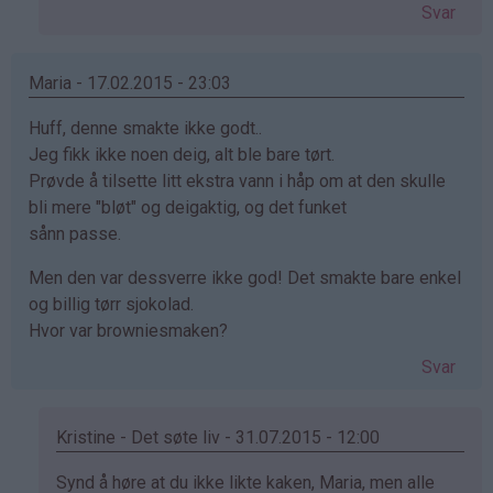
av
Svar
Renate
(ikke
bekreftet)
Maria - 17.02.2015 - 23:03
Huff, denne smakte ikke godt..
Jeg fikk ikke noen deig, alt ble bare tørt.
Prøvde å tilsette litt ekstra vann i håp om at den skulle
bli mere "bløt" og deigaktig, og det funket
sånn passe.
Men den var dessverre ikke god! Det smakte bare enkel
og billig tørr sjokolad.
Hvor var browniesmaken?
Svar
Kristine - Det søte liv - 31.07.2015 - 12:00
Som
Synd å høre at du ikke likte kaken, Maria, men alle