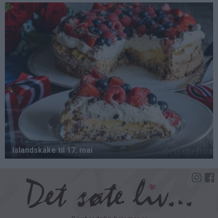
Hopp
til
hovedinnhold