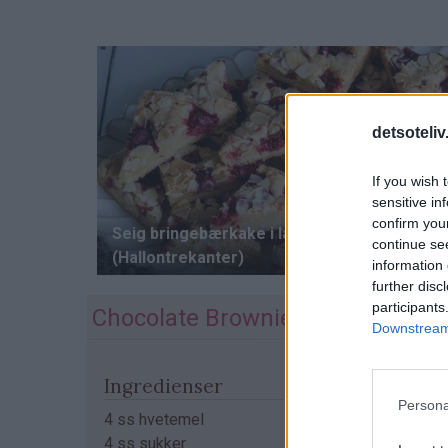
detsoteliv
If you wish 
sensitive in
confirm you
continue se
information 
further disc
participants
Chocolate Brownie in a Cup
Downstream 
Ingredienser
Persona
4 ss hvetemel
4 ss sukker