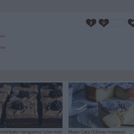
aker
tter