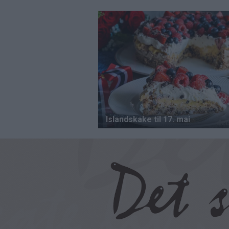
Hopp
til
hovedinnhold