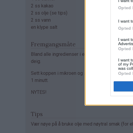
I want t
2 ss kakao
Opted 
2 ss olje (se tips)
2 ss vann
I want t
en klype salt
Opted 
I want 
Fremgangsmåte
Advertis
Opted 
Bland alle ingredienser i en kopp og rør til en jevn
I want t
deig.
of my P
was col
Sett koppen i mikroen og stek kaken på full styrk
Opted 
1 minutt.
NYTES!
Tips
Vær nøye på å bruke olje med nøytral smak (for eks