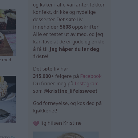
og kaker i alle varianter, lekker
konfekt, drikke og nydelige
desserter. Det søte liv
inneholder
5608
oppskrifter!
Alle er testet ut av meg, og jeg
kan love at de er gode og enkle
å få til.
Jeg håper du lar deg
friste!
Det søte liv har
315.000+
følgere på
Facebook
.
Du finner meg på
Instagram
som @
kristine_lifeissweet
.
God fornøyelse, og kos deg på
kjøkkenet!
lig hilsen Kristine