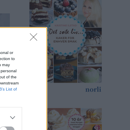
sonal or
ection to
ou may
 personal
out of the
 downstream
B’s List of
print