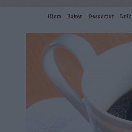
Main
Hjem
Kaker
Desserter
Drik
navigation