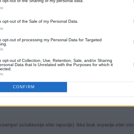
o opt-out of the Sharing of my personal data.
In
o opt-out of the Sale of my Personal Data.
In
to opt-out of processing my Personal Data for Targeted
ing.
In
o opt-out of Collection, Use, Retention, Sale, and/or Sharing
ersonal Data that Is Unrelated with the Purposes for which it
lected.
e i
In
CONFIRM
empel solsikkeolje eller rapsolje). Ikke bruk soyaolje eller oliv