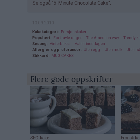
Se også "5-Minute Chocolate Cake".
10.09.2010
Kakekategori
Porsjonskaker
Populært
For travle dager
The American way
Trendy k
Sesong
Vinterbakst
Valentinesdagen
Allergier og preferanser
Uten egg
Uten melk
Uten nø
Stikkord
MUG CAKES