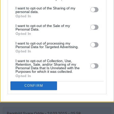
Svar
I want to opt-out of the Sharing of my
personal data.
Opted In
Anne Grete Jørgensen - 24.03.2015 - 05:58
I want to opt-out of the Sale of my
å det ønsker jeg meg veldig til min datter som flyttet inn
Personal Data.
Opted In
i ny leilighet i helgen. Da kan jo ho mor få vafler når hun
er på besøk ❤️
I want to opt-out of processing my
Personal Data for Targeted Advertising.
Svar
Opted In
I want to opt-out of Collection, Use,
Retention, Sale, and/or Sharing of my
Elisabeth - 24.03.2015 - 05:58
Personal Data that Is Unrelated with the
Purposes for which it was collected.
Opted In
åååå det hadde vært supert om jeg var så heldig å vinne
Vi elsker vaffler, men jernet har akkurat takket for seg
CONFIRM
Så jeg krysser fingre & håper...
Svar
Ragnhild Svare Odde - 24.03.2015 - 05:58