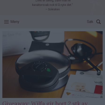
"Livet er deilig, bare man er
karaktersvak nok til å nyte det."
– Sokrates
Meny
Søk
Giveaway: Wilfa gir bort 2 stk av