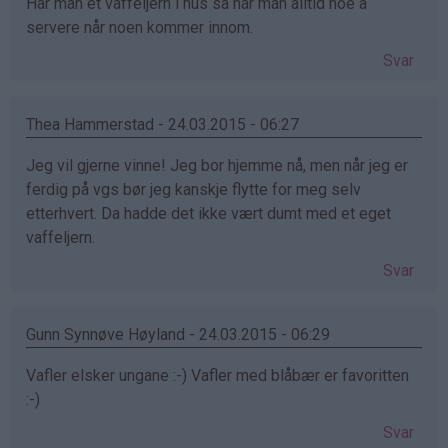
Har man et vaffeljern i hus så har man alltid noe å
servere når noen kommer innom.
Svar
Thea Hammerstad - 24.03.2015 - 06:27
Jeg vil gjerne vinne! Jeg bor hjemme nå, men når jeg er
ferdig på vgs bør jeg kanskje flytte for meg selv
etterhvert. Da hadde det ikke vært dumt med et eget
vaffeljern.
Svar
Gunn Synnøve Høyland - 24.03.2015 - 06:29
Vafler elsker ungane :-) Vafler med blåbær er favoritten
:-)
Svar