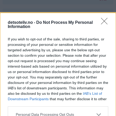
Ann-Elise Brevig - 24.03.2015 - 05:56
detsoteliv.no -
Do Not Process My Personal
For en lykke det hadde vært å vinne ❤️
Information
Svar
If you wish to opt-out of the sale, sharing to third parties, or
processing of your personal or sensitive information for
targeted advertising by us, please use the below opt-out
Maya - 24.03.2015 - 05:56
section to confirm your selection. Please note that after your
opt-out request is processed you may continue seeing
Det hadde vært fantastisk da den minste jenta vår har
interest-based ads based on personal information utilized by
fått cøliaki og ikke kan bruke samme vaffeljern som
us or personal information disclosed to third parties prior to
resten av familien!
your opt-out. You may separately opt-out of the further
disclosure of your personal information by third parties on the
Svar
IAB’s list of downstream participants. This information may
also be disclosed by us to third parties on the
IAB’s List of
Downstream Participants
that may further disclose it to other
Lena-Marie Tørresvold - 24.03.2015 - 05:56
third parties.
Det hadde vært supert å vinne dette!
Personal Data Processing Opt Outs