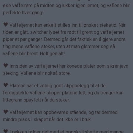
øse vaffelrøre på midten og lukker igjen jernet, og vaflene blir
perfekte hver gang!
♥
Vaffeljernet kan enkelt stilles inn til ønsket steketid. Når
tiden er gått, switcher lyset fra rødt til grønt og vaffeljernet
piper et par ganger. Dermed går det faktisk an å gjøre andre
ting mens vaflene steker, uten at man glemmer seg så
vaflene blir brent. Helt genialt!
♥
Innsiden av vaffeljernet har konede plater som sikrer jevn
steking. Vaflene blir nokså store.
♥
Platene har et veldig godt slippbelegg til at de
ferdigstekte vaflene slipper platene lett, og du trenger kun
littegrann spayfett når du steker.
♥
Vaffeljernet kan oppbevares stående, og tar dermed
mindre plass i skapet når det ikke er i bruk.
♥
I pakken følger det med et oppskriftshefte med mange