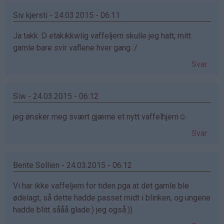
Siv kjersti - 24.03.2015 - 06:11
Ja takk :D etakikkwlig vaffeljern skulle jeg hatt, mitt
gamle bare svir vaflene hver gang :/
Svar
Siw - 24.03.2015 - 06:12
jeg ønsker meg svært gjærne et nytt vaffelhjern☺️
Svar
Bente Sollien - 24.03.2015 - 06:12
Vi har ikke vaffeljern for tiden pga at det gamle ble
ødelagt, så dette hadde passet midt i blinken, og ungene
hadde blitt sååå glade:) jeg også:))