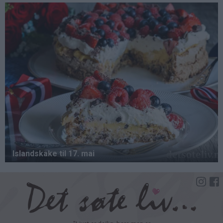
Hopp
til
hovedinnhold