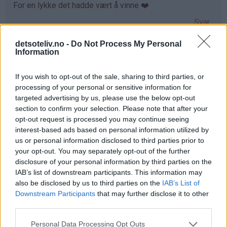
For en lykke det hadde vært å vinne ❤️
Svar
detsoteliv.no -
Do Not Process My Personal
Information
Maya - 24.03.2015 - 05:56
Det hadde vært fantastisk da den minste jenta vår har
If you wish to opt-out of the sale, sharing to third parties, or
fått cøliaki og ikke kan bruke samme vaffeljern som
processing of your personal or sensitive information for
targeted advertising by us, please use the below opt-out
resten av familien!
section to confirm your selection. Please note that after your
Svar
opt-out request is processed you may continue seeing
interest-based ads based on personal information utilized by
us or personal information disclosed to third parties prior to
Lena-Marie Tørresvold - 24.03.2015 - 05:56
your opt-out. You may separately opt-out of the further
disclosure of your personal information by third parties on the
Det hadde vært supert å vinne dette!
IAB’s list of downstream participants. This information may
also be disclosed by us to third parties on the
IAB’s List of
Svar
Downstream Participants
that may further disclose it to other
third parties.
Anne Grete Jørgensen - 24.03.2015 - 05:58
Personal Data Processing Opt Outs