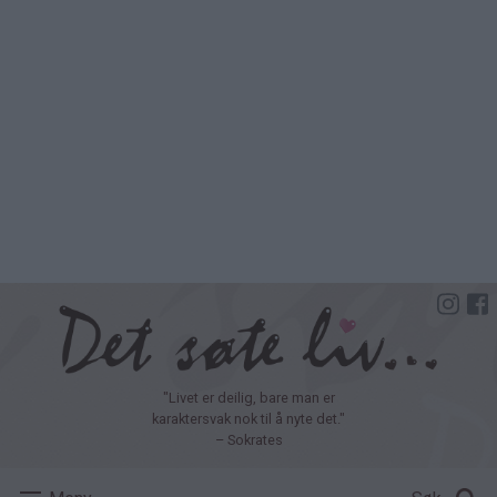
Hopp
til
hovedinnhold
"Livet er deilig, bare man er
karaktersvak nok til å nyte det."
– Sokrates