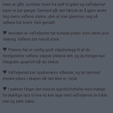
tiden er gått, switcher lyset fra rødt til grønt og vaffeljernet
piper et par ganger. Dermed går det faktisk an å gjøre andre
ting mens vaflene steker, uten at man glemmer seg så
vaflene blir brent. Helt genialt!
♥
Innsiden av vaffeljernet har konede plater som sikrer jevn
steking. Vaflene blir nokså store.
♥
Platene har et veldig godt slippbelegg til at de
ferdigstekte vaflene slipper platene lett, og du trenger kun
littegrann spayfett når du steker.
♥
Vaffeljernet kan oppbevares stående, og tar dermed
mindre plass i skapet når det ikke er i bruk.
♥
I pakken følger det med et oppskriftshefte med mange
forskjellige tips til hva du kan lage med vaffeljernet av både
mat og søte saker.