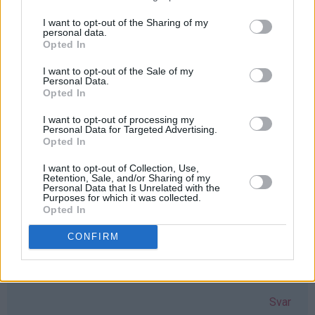
å det ønsker jeg meg veldig til min datter som flyttet inn
I want to opt-out of the Sharing of my
personal data.
i ny leilighet i helgen. Da kan jo ho mor få vafler når hun
Opted In
er på besøk ❤️
I want to opt-out of the Sale of my
Svar
Personal Data.
Opted In
Elisabeth - 24.03.2015 - 05:58
I want to opt-out of processing my
Personal Data for Targeted Advertising.
Opted In
åååå det hadde vært supert om jeg var så heldig å vinne
Vi elsker vaffler, men jernet har akkurat takket for seg
I want to opt-out of Collection, Use,
Retention, Sale, and/or Sharing of my
Så jeg krysser fingre & håper...
Personal Data that Is Unrelated with the
Purposes for which it was collected.
Svar
Opted In
CONFIRM
Ragnhild Svare Odde - 24.03.2015 - 05:58
Ja takk
Svar