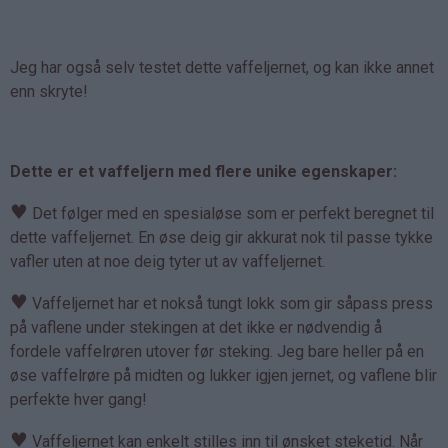
Jeg har også selv testet dette vaffeljernet, og kan ikke annet
enn skryte!
Dette er et vaffeljern med flere unike egenskaper:
♥
Det følger med en spesialøse som er perfekt beregnet til
dette vaffeljernet. En øse deig gir akkurat nok til passe tykke
vafler uten at noe deig tyter ut av vaffeljernet.
♥
Vaffeljernet har et nokså tungt lokk som gir såpass press
på vaflene under stekingen at det ikke er nødvendig å
fordele vaffelrøren utover før steking. Jeg bare heller på en
øse vaffelrøre på midten og lukker igjen jernet, og vaflene blir
perfekte hver gang!
♥
Vaffeljernet kan enkelt stilles inn til ønsket steketid. Når