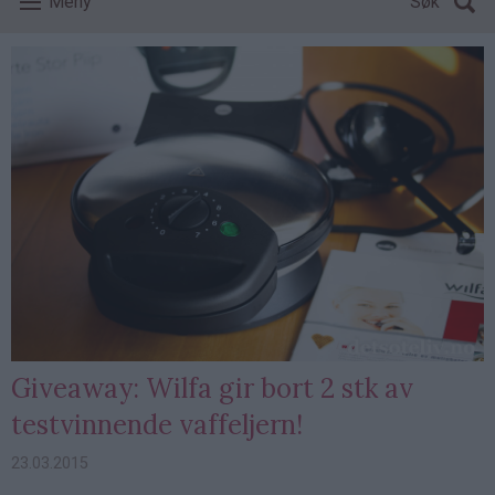
Meny
Søk
Giveaway: Wilfa gir bort 2 stk av
testvinnende vaffeljern!
23.03.2015