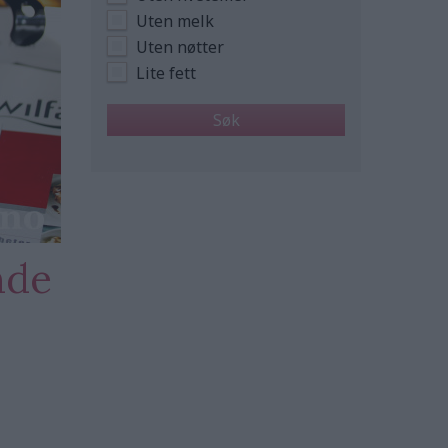
Uten melk
Uten nøtter
Lite fett
nde