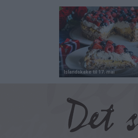
Hopp
til
hovedinnhold