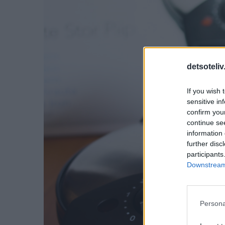
detsoteliv
If you wish 
sensitive in
confirm you
continue se
information 
further disc
participants
Downstream 
Persona