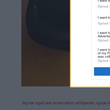
I want t
Opted 
I want t
Opted 
I want 
Advertis
Opted 
I want t
of my P
was col
Opted 
Jeg har også selv testet dette vaffeljernet, og kan 