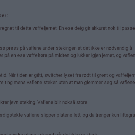
per:
net til dette vaffeljernet. En øse deig gir akkurat nok til pass
ass press på vaflene under stekingen at det ikke er nødvendig å
er på en øse vaffelrøre på midten og lukker igjen jernet, og vaflen
id. Når tiden er gått, switcher lyset fra rødt til grønt og vaffeljer
dre ting mens vaflene steker, uten at man glemmer seg så vaflene 
rer jevn steking. Vaflene blir nokså store.
rdigstekte vaflene slipper platene lett, og du trenger kun littegr
d mindre plass i skapet når det ikke er i bruk.