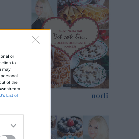
sonal or
ection to
ou may
 personal
out of the
 downstream
B’s List of