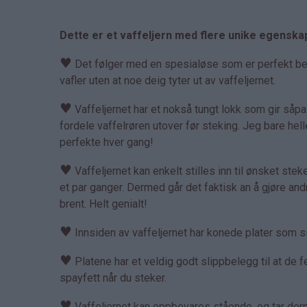
Dette er et vaffeljern med flere unike egenska
♥
Det følger med en spesialøse som er perfekt bereg
vafler uten at noe deig tyter ut av vaffeljernet.
♥
Vaffeljernet har et nokså tungt lokk som gir såp
fordele vaffelrøren utover før steking. Jeg bare hell
perfekte hver gang!
♥
Vaffeljernet kan enkelt stilles inn til ønsket steket
et par ganger. Dermed går det faktisk an å gjøre an
brent. Helt genialt!
♥
Innsiden av vaffeljernet har konede plater som sik
♥
Platene har et veldig godt slippbelegg til at de fe
spayfett når du steker.
♥
Vaffeljernet kan oppbevares stående, og tar derme