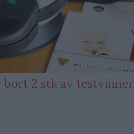
 bort 2 stk av testvinne