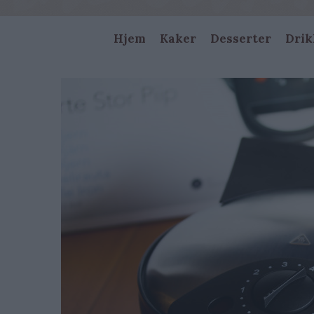
Main
Hjem
Kaker
Desserter
Drik
navigation