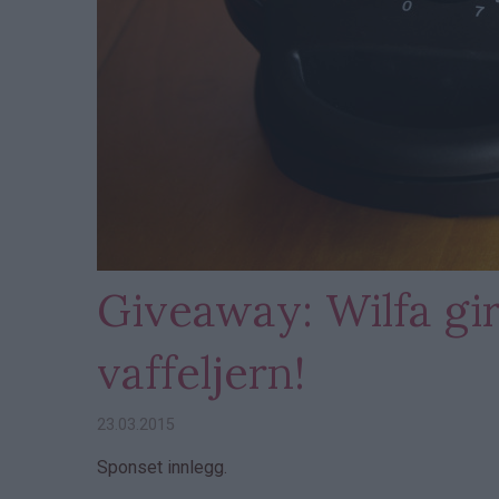
Giveaway: Wilfa gir
vaffeljern!
23.03.2015
Sponset innlegg.