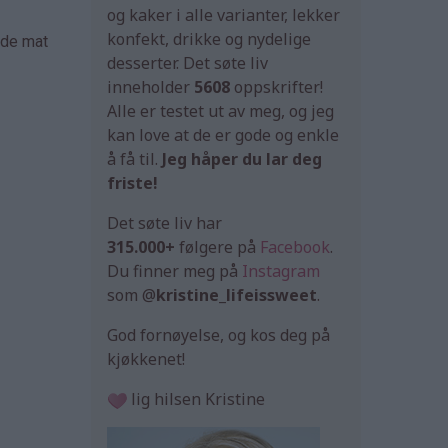
og kaker i alle varianter, lekker
konfekt, drikke og nydelige
åde mat
desserter. Det søte liv
inneholder
5608
oppskrifter!
Alle er testet ut av meg, og jeg
kan love at de er gode og enkle
å få til.
Jeg håper du lar deg
friste!
Det søte liv har
315.000+
følgere på
Facebook
.
Du finner meg på
Instagram
som @
kristine_lifeissweet
.
God fornøyelse, og kos deg på
kjøkkenet!
lig hilsen Kristine