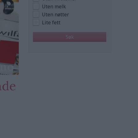
Uten melk
Uten nøtter
Lite fett
nde