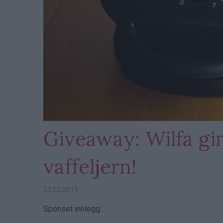
Giveaway: Wilfa gir
vaffeljern!
23.03.2015
Sponset innlegg.