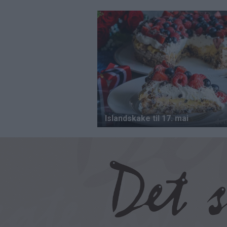
Hopp
til
hovedinnhold