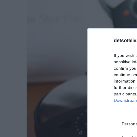
detsoteliv
If you wish 
sensitive in
confirm you
continue se
information 
further disc
participants
Downstream 
Persona