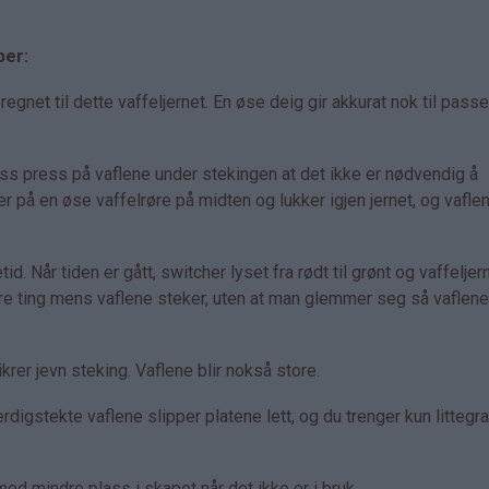
per:
net til dette vaffeljernet. En øse deig gir akkurat nok til pass
ass press på vaflene under stekingen at det ikke er nødvendig å
er på en øse vaffelrøre på midten og lukker igjen jernet, og vaflen
id. Når tiden er gått, switcher lyset fra rødt til grønt og vaffeljer
dre ting mens vaflene steker, uten at man glemmer seg så vaflene 
rer jevn steking. Vaflene blir nokså store.
rdigstekte vaflene slipper platene lett, og du trenger kun littegr
d mindre plass i skapet når det ikke er i bruk.