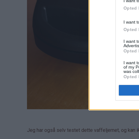
I want t
Opted 
I want t
Opted 
I want 
Advertis
Opted 
I want t
of my P
was col
Opted 
Jeg har også selv testet dette vaffeljernet, og kan 