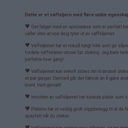
Dette er et vaffeljern med flere unike egenska
♥
Det følger med en spesialøse som er perfekt bereg
vafler uten at noe deig tyter ut av vaffeljernet.
♥
Vaffeljernet har et nokså tungt lokk som gir såp
fordele vaffelrøren utover før steking. Jeg bare hell
perfekte hver gang!
♥
Vaffeljernet kan enkelt stilles inn til ønsket steket
et par ganger. Dermed går det faktisk an å gjøre an
brent. Helt genialt!
♥
Innsiden av vaffeljernet har konede plater som sik
♥
Platene har et veldig godt slippbelegg til at de fe
spayfett når du steker.
♥
Vaffeljernet kan oppbevares stående, og tar derme