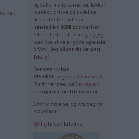
og kaker i alle varianter, lekker
konfekt, drikke og nydelige
åde mat
desserter. Det søte liv
inneholder
5608
oppskrifter!
Alle er testet ut av meg, og jeg
kan love at de er gode og enkle
å få til.
Jeg håper du lar deg
friste!
Det søte liv har
315.000+
følgere på
Facebook
.
Du finner meg på
Instagram
som @
kristine_lifeissweet
.
God fornøyelse, og kos deg på
kjøkkenet!
lig hilsen Kristine