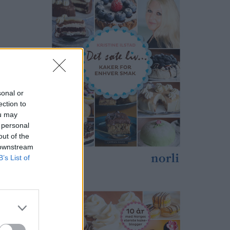
sonal or
ection to
ou may
 personal
out of the
 downstream
B’s List of