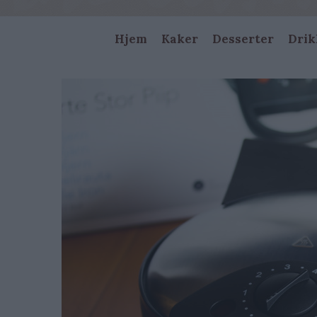
Main
Hjem
Kaker
Desserter
Drik
navigation