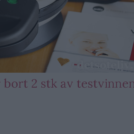
 bort 2 stk av testvinne