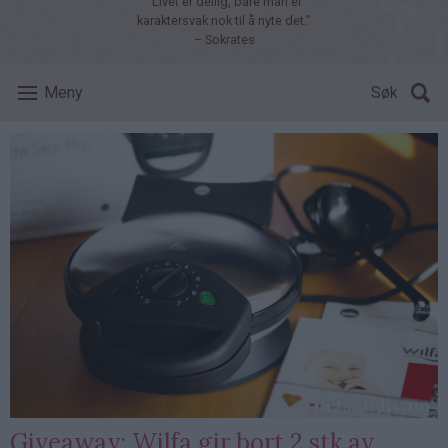
"Livet er deilig, bare man er
karaktersvak nok til å nyte det."
– Sokrates
Meny
Søk
Giveaway: Wilfa gir bort 2 stk av