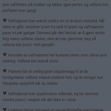
øse vaffelrøre på midten og lukker igjen jernet, og vaflene blir
perfekte hver gang!
♥
Vaffeljernet kan enkelt stilles inn til ønsket steketid. Når
tiden er gått, switcher lyset fra rødt til grønt og vaffeljernet
piper et par ganger. Dermed går det faktisk an å gjøre andre
ting mens vaflene steker, uten at man glemmer seg så
vaflene blir brent. Helt genialt!
♥
Innsiden av vaffeljernet har konede plater som sikrer jevn
steking. Vaflene blir nokså store.
♥
Platene har et veldig godt slippbelegg til at de
ferdigstekte vaflene slipper platene lett, og du trenger kun
littegrann spayfett når du steker.
♥
Vaffeljernet kan oppbevares stående, og tar dermed
mindre plass i skapet når det ikke er i bruk.
♥
I pakken følger det med et oppskriftshefte med mange