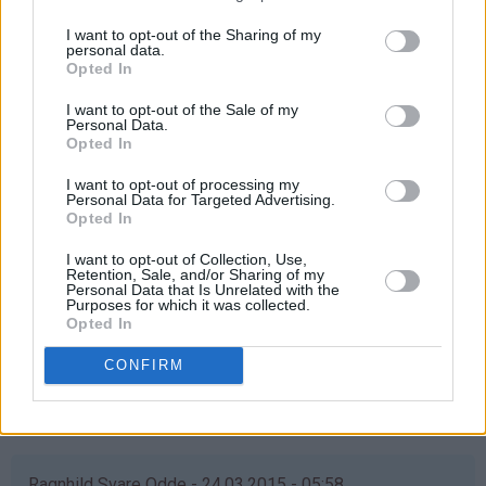
Svar
I want to opt-out of the Sharing of my
personal data.
Opted In
Anne Grete Jørgensen - 24.03.2015 - 05:58
I want to opt-out of the Sale of my
å det ønsker jeg meg veldig til min datter som flyttet inn
Personal Data.
Opted In
i ny leilighet i helgen. Da kan jo ho mor få vafler når hun
er på besøk ❤️
I want to opt-out of processing my
Personal Data for Targeted Advertising.
Svar
Opted In
I want to opt-out of Collection, Use,
Retention, Sale, and/or Sharing of my
Elisabeth - 24.03.2015 - 05:58
Personal Data that Is Unrelated with the
Purposes for which it was collected.
Opted In
åååå det hadde vært supert om jeg var så heldig å vinne
Vi elsker vaffler, men jernet har akkurat takket for seg
CONFIRM
Så jeg krysser fingre & håper...
Svar
Ragnhild Svare Odde - 24.03.2015 - 05:58