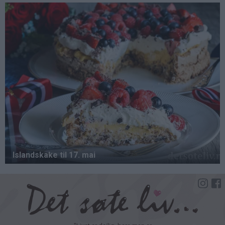
Hopp
til
hovedinnhold