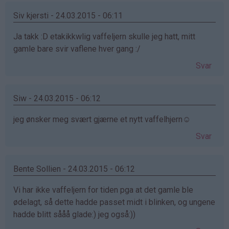
Siv kjersti - 24.03.2015 - 06:11
Ja takk :D etakikkwlig vaffeljern skulle jeg hatt, mitt
gamle bare svir vaflene hver gang :/
Svar
Siw - 24.03.2015 - 06:12
jeg ønsker meg svært gjærne et nytt vaffelhjern☺️
Svar
Bente Sollien - 24.03.2015 - 06:12
Vi har ikke vaffeljern for tiden pga at det gamle ble
ødelagt, så dette hadde passet midt i blinken, og ungene
hadde blitt sååå glade:) jeg også:))