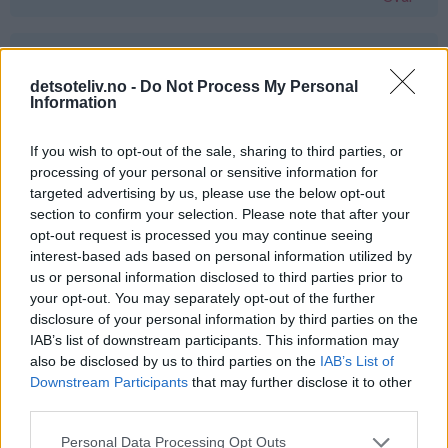
Ann-Elise Brevig - 24.03.2015 - 05:56
detsoteliv.no -
Do Not Process My Personal
For en lykke det hadde vært å vinne ❤️
Information
Svar
If you wish to opt-out of the sale, sharing to third parties, or
processing of your personal or sensitive information for
targeted advertising by us, please use the below opt-out
Maya - 24.03.2015 - 05:56
section to confirm your selection. Please note that after your
opt-out request is processed you may continue seeing
Det hadde vært fantastisk da den minste jenta vår har
interest-based ads based on personal information utilized by
fått cøliaki og ikke kan bruke samme vaffeljern som
us or personal information disclosed to third parties prior to
resten av familien!
your opt-out. You may separately opt-out of the further
disclosure of your personal information by third parties on the
Svar
IAB’s list of downstream participants. This information may
also be disclosed by us to third parties on the
IAB’s List of
Downstream Participants
that may further disclose it to other
Lena-Marie Tørresvold - 24.03.2015 - 05:56
third parties.
Det hadde vært supert å vinne dette!
Personal Data Processing Opt Outs