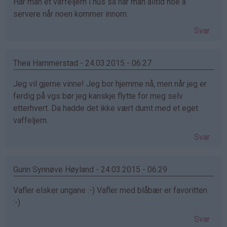
Har man et vaffeljern i hus så har man alltid noe å
servere når noen kommer innom.
Svar
Thea Hammerstad - 24.03.2015 - 06:27
Jeg vil gjerne vinne! Jeg bor hjemme nå, men når jeg er
ferdig på vgs bør jeg kanskje flytte for meg selv
etterhvert. Da hadde det ikke vært dumt med et eget
vaffeljern.
Svar
Gunn Synnøve Høyland - 24.03.2015 - 06:29
Vafler elsker ungane :-) Vafler med blåbær er favoritten
:-)
Svar