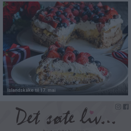
Hopp
til
hovedinnhold