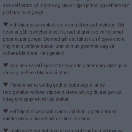
øse vaffelrøre på midten og lukker igjen jernet, og vaflene blir
perfekte hver gang!
♥
Vaffeljernet kan enkelt stilles inn til ønsket steketid. Når
tiden er gått, switcher lyset fra rødt til grønt og vaffeljernet
piper et par ganger. Dermed går det faktisk an å gjøre andre
ting mens vaflene steker, uten at man glemmer seg så
vaflene blir brent. Helt genialt!
♥
Innsiden av vaffeljernet har konede plater som sikrer jevn
steking. Vaflene blir nokså store.
♥
Platene har et veldig godt slippbelegg til at de
ferdigstekte vaflene slipper platene lett, og du trenger kun
littegrann spayfett når du steker.
♥
Vaffeljernet kan oppbevares stående, og tar dermed
mindre plass i skapet når det ikke er i bruk.
♥
I pakken følger det med et oppskriftshefte med mange