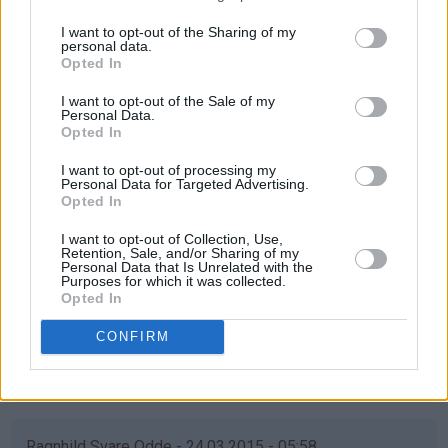
Svar
I want to opt-out of the Sharing of my
personal data.
Opted In
Anne Grete Jørgensen - 24.03.2015 - 05:58
I want to opt-out of the Sale of my
å det ønsker jeg meg veldig til min datter som flyttet inn
Personal Data.
Opted In
i ny leilighet i helgen. Da kan jo ho mor få vafler når hun
er på besøk ❤️
I want to opt-out of processing my
Personal Data for Targeted Advertising.
Svar
Opted In
I want to opt-out of Collection, Use,
Retention, Sale, and/or Sharing of my
Elisabeth - 24.03.2015 - 05:58
Personal Data that Is Unrelated with the
Purposes for which it was collected.
Opted In
åååå det hadde vært supert om jeg var så heldig å vinne
Vi elsker vaffler, men jernet har akkurat takket for seg
CONFIRM
Så jeg krysser fingre & håper...
Svar
Ragnhild Svare Odde - 24.03.2015 - 05:58