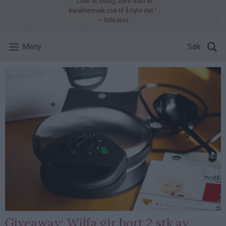
"Livet er deilig, bare man er
karaktersvak nok til å nyte det."
– Sokrates
Meny
Søk
Giveaway: Wilfa gir bort 2 stk av