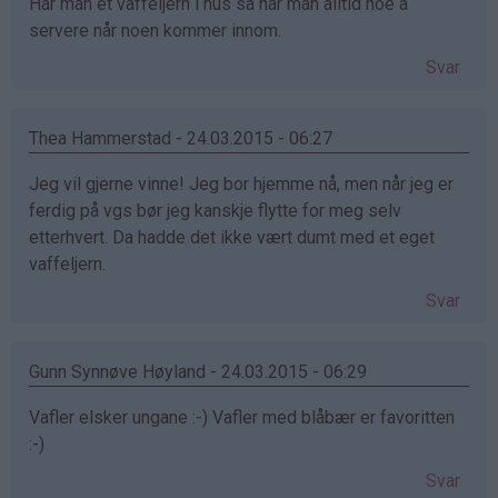
Har man et vaffeljern i hus så har man alltid noe å
servere når noen kommer innom.
Svar
Thea Hammerstad - 24.03.2015 - 06:27
Jeg vil gjerne vinne! Jeg bor hjemme nå, men når jeg er
ferdig på vgs bør jeg kanskje flytte for meg selv
etterhvert. Da hadde det ikke vært dumt med et eget
vaffeljern.
Svar
Gunn Synnøve Høyland - 24.03.2015 - 06:29
Vafler elsker ungane :-) Vafler med blåbær er favoritten
:-)
Svar