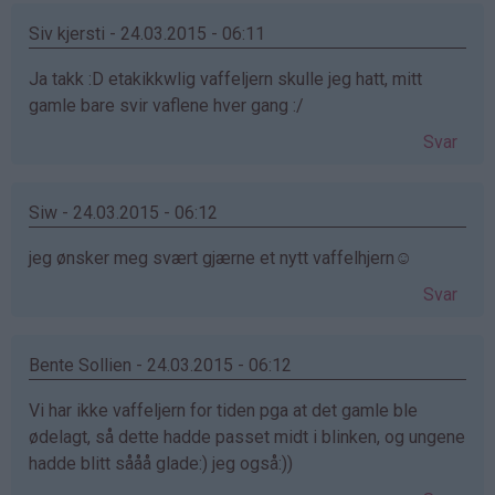
Siv kjersti - 24.03.2015 - 06:11
Ja takk :D etakikkwlig vaffeljern skulle jeg hatt, mitt
gamle bare svir vaflene hver gang :/
Svar
Siw - 24.03.2015 - 06:12
jeg ønsker meg svært gjærne et nytt vaffelhjern☺️
Svar
Bente Sollien - 24.03.2015 - 06:12
Vi har ikke vaffeljern for tiden pga at det gamle ble
ødelagt, så dette hadde passet midt i blinken, og ungene
hadde blitt sååå glade:) jeg også:))