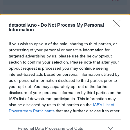
Ann-Elise Brevig - 24.03.2015 - 05:56
detsoteliv.no -
Do Not Process My Personal
For en lykke det hadde vært å vinne ❤️
Information
Svar
If you wish to opt-out of the sale, sharing to third parties, or
processing of your personal or sensitive information for
targeted advertising by us, please use the below opt-out
Maya - 24.03.2015 - 05:56
section to confirm your selection. Please note that after your
opt-out request is processed you may continue seeing
Det hadde vært fantastisk da den minste jenta vår har
interest-based ads based on personal information utilized by
fått cøliaki og ikke kan bruke samme vaffeljern som
us or personal information disclosed to third parties prior to
resten av familien!
your opt-out. You may separately opt-out of the further
disclosure of your personal information by third parties on the
Svar
IAB’s list of downstream participants. This information may
also be disclosed by us to third parties on the
IAB’s List of
Downstream Participants
that may further disclose it to other
Lena-Marie Tørresvold - 24.03.2015 - 05:56
third parties.
Det hadde vært supert å vinne dette!
Personal Data Processing Opt Outs