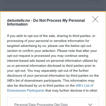
Ann-Elise Brevig - 24.03.2015 - 05:56
detsoteliv.no -
Do Not Process My Personal
For en lykke det hadde vært å vinne ❤️
Information
Svar
If you wish to opt-out of the sale, sharing to third parties, or
processing of your personal or sensitive information for
targeted advertising by us, please use the below opt-out
Maya - 24.03.2015 - 05:56
section to confirm your selection. Please note that after your
opt-out request is processed you may continue seeing
Det hadde vært fantastisk da den minste jenta vår har
interest-based ads based on personal information utilized by
fått cøliaki og ikke kan bruke samme vaffeljern som
us or personal information disclosed to third parties prior to
resten av familien!
your opt-out. You may separately opt-out of the further
disclosure of your personal information by third parties on the
Svar
IAB’s list of downstream participants. This information may
also be disclosed by us to third parties on the
IAB’s List of
Downstream Participants
that may further disclose it to other
Lena-Marie Tørresvold - 24.03.2015 - 05:56
third parties.
Det hadde vært supert å vinne dette!
Personal Data Processing Opt Outs