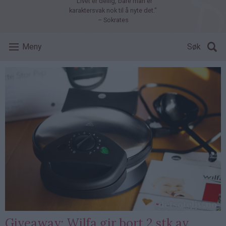
"Livet er deilig, bare man er
karaktersvak nok til å nyte det."
– Sokrates
Meny
Søk
Giveaway: Wilfa gir bort 2 stk av