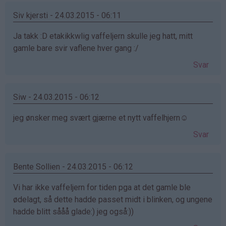
Siv kjersti - 24.03.2015 - 06:11
Ja takk :D etakikkwlig vaffeljern skulle jeg hatt, mitt
gamle bare svir vaflene hver gang :/
Svar
Siw - 24.03.2015 - 06:12
jeg ønsker meg svært gjærne et nytt vaffelhjern☺️
Svar
Bente Sollien - 24.03.2015 - 06:12
Vi har ikke vaffeljern for tiden pga at det gamle ble
ødelagt, så dette hadde passet midt i blinken, og ungene
hadde blitt sååå glade:) jeg også:))