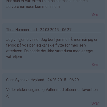
Har man et vaffeljern i hus så har man alltid noe å
servere når noen kommer innom.
Svar
Thea Hammerstad - 24.03.2015 - 06:27
Jeg vil gjerne vinne! Jeg bor hjemme nå, men når jeg er
ferdig på vgs bør jeg kanskje flytte for meg selv
etterhvert. Da hadde det ikke vært dumt med et eget
vaffeljern.
Svar
Gunn Synnøve Høyland - 24.03.2015 - 06:29
Vafler elsker ungane :-) Vafler med blåbær er favoritten
:-)
Svar