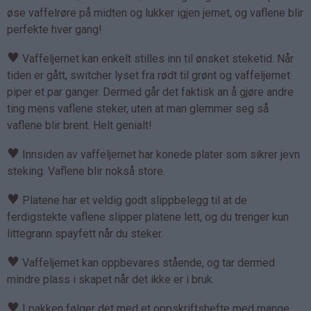
øse vaffelrøre på midten og lukker igjen jernet, og vaflene blir
perfekte hver gang!
♥
Vaffeljernet kan enkelt stilles inn til ønsket steketid. Når
tiden er gått, switcher lyset fra rødt til grønt og vaffeljernet
piper et par ganger. Dermed går det faktisk an å gjøre andre
ting mens vaflene steker, uten at man glemmer seg så
vaflene blir brent. Helt genialt!
♥
Innsiden av vaffeljernet har konede plater som sikrer jevn
steking. Vaflene blir nokså store.
♥
Platene har et veldig godt slippbelegg til at de
ferdigstekte vaflene slipper platene lett, og du trenger kun
littegrann spayfett når du steker.
♥
Vaffeljernet kan oppbevares stående, og tar dermed
mindre plass i skapet når det ikke er i bruk.
♥
I pakken følger det med et oppskriftshefte med mange