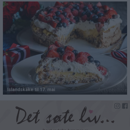
Hopp
til
hovedinnhold