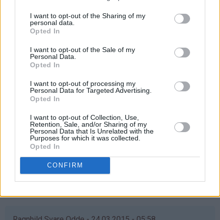
Svar
I want to opt-out of the Sharing of my
personal data.
Opted In
Anne Grete Jørgensen - 24.03.2015 - 05:58
I want to opt-out of the Sale of my
å det ønsker jeg meg veldig til min datter som flyttet inn
Personal Data.
Opted In
i ny leilighet i helgen. Da kan jo ho mor få vafler når hun
er på besøk ❤️
I want to opt-out of processing my
Personal Data for Targeted Advertising.
Svar
Opted In
I want to opt-out of Collection, Use,
Retention, Sale, and/or Sharing of my
Elisabeth - 24.03.2015 - 05:58
Personal Data that Is Unrelated with the
Purposes for which it was collected.
Opted In
åååå det hadde vært supert om jeg var så heldig å vinne
Vi elsker vaffler, men jernet har akkurat takket for seg
CONFIRM
Så jeg krysser fingre & håper...
Svar
Ragnhild Svare Odde - 24.03.2015 - 05:58