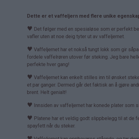
Dette er et vaffeljern med flere unike egenska
♥
Det følger med en spesialøse som er perfekt bereg
vafler uten at noe deig tyter ut av vaffeljernet.
♥
Vaffeljernet har et nokså tungt lokk som gir såp
fordele vaffelrøren utover før steking. Jeg bare hell
perfekte hver gang!
♥
Vaffeljernet kan enkelt stilles inn til ønsket steket
et par ganger. Dermed går det faktisk an å gjøre an
brent. Helt genialt!
♥
Innsiden av vaffeljernet har konede plater som sik
♥
Platene har et veldig godt slippbelegg til at de fe
spayfett når du steker.
♥
Vaffeljernet kan oppbevares stående, og tar derme