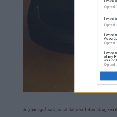
I want t
Opted 
I want t
Opted 
I want 
Advertis
Opted 
I want t
of my P
was col
Opted 
Jeg har også selv testet dette vaffeljernet, og kan 