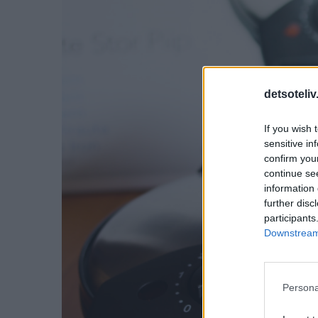
detsoteliv
If you wish 
sensitive in
confirm you
continue se
information 
further disc
participants
Downstream 
Persona