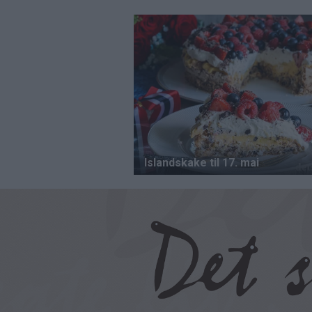
Hopp
til
hovedinnhold