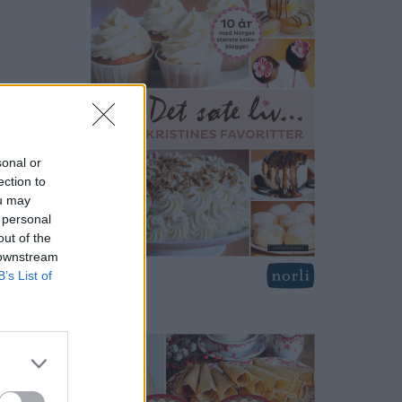
sonal or
ection to
ou may
 personal
out of the
 downstream
B’s List of