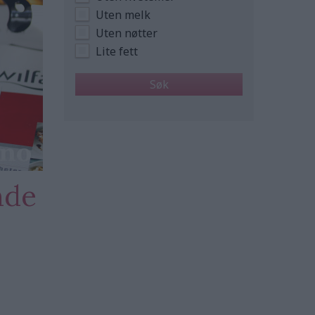
Uten melk
Uten nøtter
Lite fett
nde