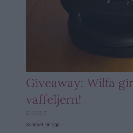
Giveaway: Wilfa gir
vaffeljern!
23.03.2015
Sponset innlegg.