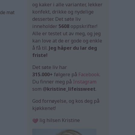
og kaker i alle varianter, lekker
konfekt, drikke og nydelige
åde mat
desserter. Det søte liv
inneholder
5608
oppskrifter!
Alle er testet ut av meg, og jeg
kan love at de er gode og enkle
å få til.
Jeg håper du lar deg
friste!
Det søte liv har
315.000+
følgere på
Facebook
.
Du finner meg på
Instagram
som @
kristine_lifeissweet
.
God fornøyelse, og kos deg på
kjøkkenet!
lig hilsen Kristine