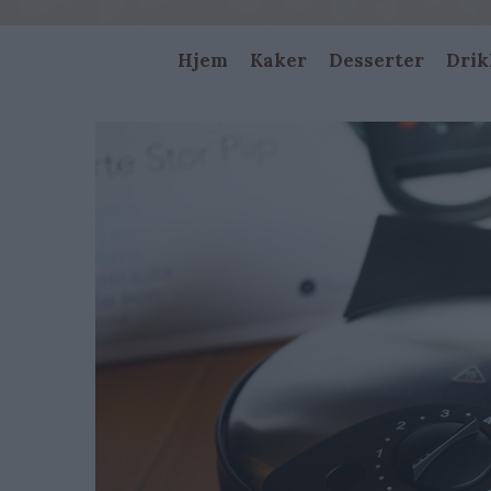
Main
Hjem
Kaker
Desserter
Drik
navigation