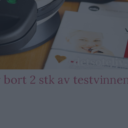
 bort 2 stk av testvinne