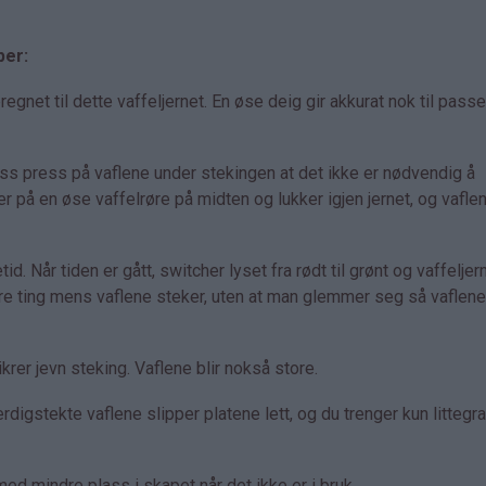
per:
net til dette vaffeljernet. En øse deig gir akkurat nok til pass
ass press på vaflene under stekingen at det ikke er nødvendig å
er på en øse vaffelrøre på midten og lukker igjen jernet, og vaflen
id. Når tiden er gått, switcher lyset fra rødt til grønt og vaffeljer
dre ting mens vaflene steker, uten at man glemmer seg så vaflene 
rer jevn steking. Vaflene blir nokså store.
rdigstekte vaflene slipper platene lett, og du trenger kun littegr
d mindre plass i skapet når det ikke er i bruk.