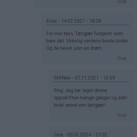
Svar
(ikke
bekreftet)
Elise - 14.02.2021 - 18:28
Som
For noe tøys. Tørrgjær fungerer som
svar
bare det. Virkelig verdens beste boller.
på
Og de hever som en drøm.
av
Svar
Cecilie
(ikke
bekreftet)
SHINee - 07.11.2021 - 10:59
Som
Enig. Jeg har laget denne
svar
oppskriften mange ganger og aldri
på
brukt annet enn tørrgjær!
av
Svar
Elise
(ikke
bekreftet)
Gina - 05.02.2024 - 23:02