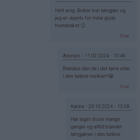
Som
Helt enig. Bruker kun tørrgjær, og
svar
jeg er «kjent» for mine gode
på
hvetebakst 😉
av
Svar
Elise
(ikke
bekreftet)
Anonym - 11.02.2024 - 10:46
Som
Blandes den da i det tørre eller
svar
i den lunkne melken?😁
på
Svar
av
Gina
(ikke
Karina - 29.10.2024 - 15:28
bekreftet)
Som
Har laget disse mange
svar
ganger og alltid blandet
på
tørrgjæren i den lunkne