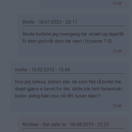
av
Svar
Cecilie
(ikke
bekreftet)
Bente - 16.01.2025 - 20:17
Som
Beste bollene jeg noengang har smakt og laget🤩
svar
Er dem god når dem har vært i fryseren ? 😊
på
Svar
av
Kristine
-
mette - 13.02.2015 - 15:44
Det…
Som
hvis jeg lykkes, lykkes alle. de som fikk rå boller har
svar
drept gjære e hevet.for lite. dette ble helt fantastiskr
på
boller. aldrig bakt noe så rått. tusen takk!!!
av
Svar
Elinda
(ikke
bekreftet)
Kristine - Det søte liv - 06.08.2015 - 22:25