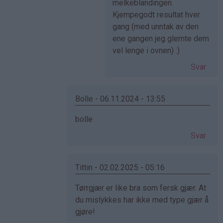
av
melkeblandingen.
Anonym
Kjempegodt resultat hver
(ikke
gang (med unntak av den
bekreftet)
ene gangen jeg glemte dem
vel lenge i ovnen) :)
Svar
Bolle - 06.11.2024 - 13:55
Som
bolle
svar
Svar
på
av
Cecilie
Tittin - 02.02.2025 - 05:16
(ikke
Som
Tørrgjær er like bra som fersk gjær. At
bekreftet)
svar
du mislykkes har ikke med type gjær å
på
gjøre!