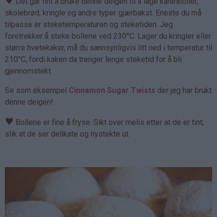
♥
Det går fint å bruke denne deigen til å lage kanelboller,
skolebrød, kringle og andre typer gjærbakst. Eneste du må
tilpasse er steketemperaturen og steketiden. Jeg
foretrekker å steke bollene ved 230°C. Lager du kringler eller
større hvetekaker, må du sannsynligvis litt ned i temperatur til
210°C, fordi kaken da trenger lenge steketid for å bli
gjennomstekt.
Se som eksempel
Cinnamon Sugar Twists
der jeg har brukt
denne deigen!
♥
Bollene er fine å fryse. Sikt over melis etter at de er tint,
slik at de ser delikate og nystekte ut.