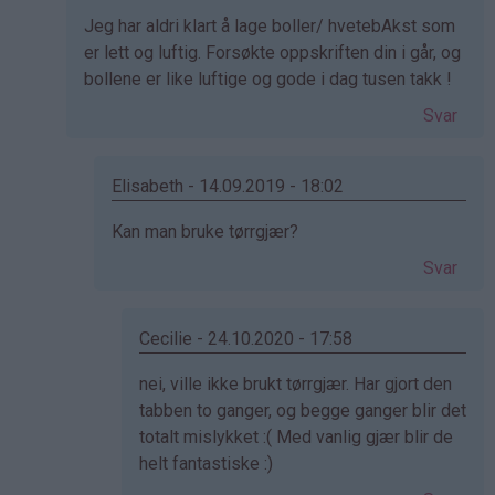
svar
Jeg har aldri klart å lage boller/ hvetebAkst som
på
er lett og luftig. Forsøkte oppskriften din i går, og
av
bollene er like luftige og gode i dag tusen takk !
Kristine
-
Svar
Det…
Elisabeth - 14.09.2019 - 18:02
Som
Kan man bruke tørrgjær?
svar
Svar
på
av
June
Cecilie - 24.10.2020 - 17:58
(ikke
Som
nei, ville ikke brukt tørrgjær. Har gjort den
bekreftet)
svar
tabben to ganger, og begge ganger blir det
på
totalt mislykket :( Med vanlig gjær blir de
av
helt fantastiske :)
Elisabeth