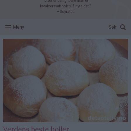
"Livet er deilig, bare man er
karaktersvak nok til å nyte det."
– Sokrates
Meny
Søk
Verdens beste boller