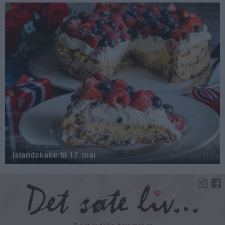
Hopp
til
hovedinnhold