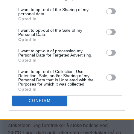
I want to opt-out of the Sharing of my
Trill ut bollene med en gang (ca 40 stk) og legg dem på
personal data.
bakepapirdekkede stekeplater. La dem heve lunt i 1
Opted In
time.
I want to opt-out of the Sale of my
Personal Data.
Stek bollene midt i ovnen ved 230°C i 7-10 minutter.
Opted In
Avkjøl. Sikt over melis før servering.
I want to opt-out of processing my
Personal Data for Targeted Advertising.
Opted In
Tips
I want to opt-out of Collection, Use,
♥
Retention, Sale, and/or Sharing of my
Tilpass melmengden. Det kan hende du trenger litt
Personal Data that Is Unrelated with the
mer enn det som er angitt i oppskriften. Deigen skal
Purposes for which it was collected.
Opted In
være god å trille og ikke løs og klissete.
CONFIRM
♥
Det går fint å bruke denne deigen til å lage
kanelboller, skolebrød, kringle og andre typer gjærbakst.
Eneste du må tilpasse er steketemperaturen og
steketiden. Jeg foretrekker å steke bollene ved
230°C. Lager du kringler eller større hvetekaker, må du