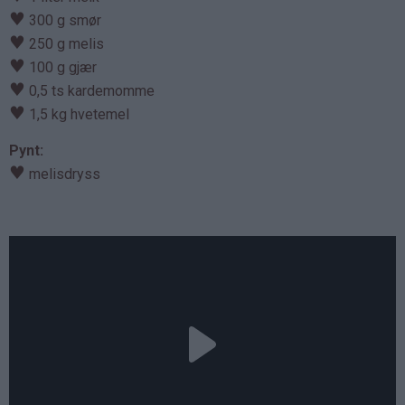
♥
300 g smør
♥
250 g melis
♥
100 g gjær
♥
0,5 ts kardemomme
♥
1,5 kg hvetemel
Pynt:
♥
melisdryss