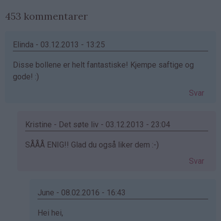
453 kommentarer
Elinda - 03.12.2013 - 13:25
Disse bollene er helt fantastiske! Kjempe saftige og
gode! :)
Svar
Kristine - Det søte liv - 03.12.2013 - 23:04
Som
SÅÅÅ ENIG!! Glad du også liker dem :-)
svar
Svar
på
av
Elinda
June - 08.02.2016 - 16:43
(ikke
Som
Hei hei,
bekreftet)