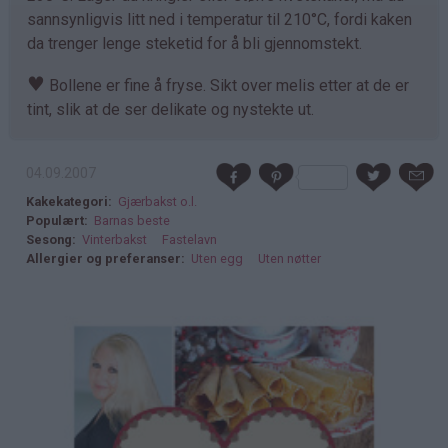
sannsynligvis litt ned i temperatur til 210°C, fordi kaken
da trenger lenge steketid for å bli gjennomstekt.
♥
Bollene er fine å fryse. Sikt over melis etter at de er
tint, slik at de ser delikate og nystekte ut.
04.09.2007
Kakekategori
Gjærbakst o.l.
Populært
Barnas beste
Sesong
Vinterbakst
Fastelavn
Allergier og preferanser
Uten egg
Uten nøtter