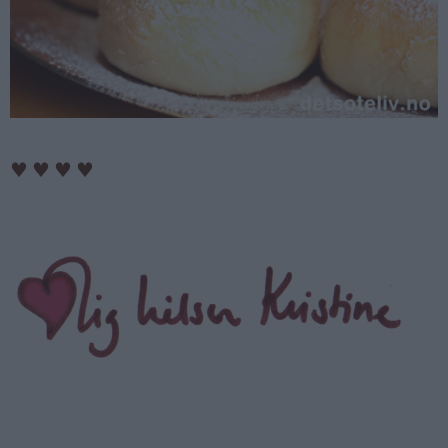
♥
♥
♥
♥