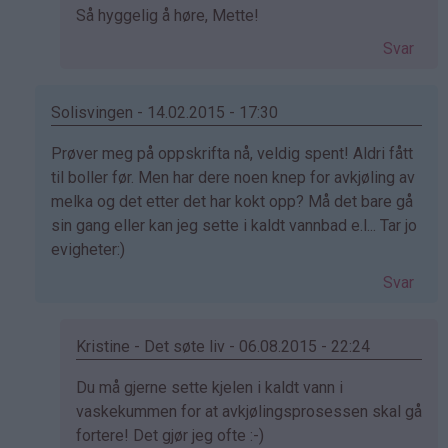
Som
Så hyggelig å høre, Mette!
svar
Svar
på
av
mette
Solisvingen - 14.02.2015 - 17:30
(ikke
Som
Prøver meg på oppskrifta nå, veldig spent! Aldri fått
bekreftet)
svar
til boller før. Men har dere noen knep for avkjøling av
på
melka og det etter det har kokt opp? Må det bare gå
av
sin gang eller kan jeg sette i kaldt vannbad e.l... Tar jo
Elinda
evigheter:)
(ikke
Svar
bekreftet)
Kristine - Det søte liv - 06.08.2015 - 22:24
Som
Du må gjerne sette kjelen i kaldt vann i
svar
vaskekummen for at avkjølingsprosessen skal gå
på
fortere! Det gjør jeg ofte :-)