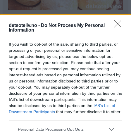
Ingredienser
detsoteliv.no -
Do Not Process My Personal
1 liter melk
Information
300 g smør
250 g melis
If you wish to opt-out of the sale, sharing to third parties, or
100 g gjær
processing of your personal or sensitive information for
0,5 ts kardemomme
targeted advertising by us, please use the below opt-out
section to confirm your selection. Please note that after your
1,5 kg hvetemel
opt-out request is processed you may continue seeing
interest-based ads based on personal information utilized by
Pynt:
us or personal information disclosed to third parties prior to
melisdryss
your opt-out. You may separately opt-out of the further
disclosure of your personal information by third parties on the
Fremgangsmåte
IAB’s list of downstream participants. This information may
also be disclosed by us to third parties on the
IAB’s List of
Kok opp melk, smør og melis. Avkjøl blandingen til den
Downstream Participants
that may further disclose it to other
er fingervarm (37°C). Rør gjæren ut i væsken. Bland i
third parties.
kardemomme og hvetemel (se tips). Elt deigen til den er
Personal Data Processing Opt Outs
smidig.